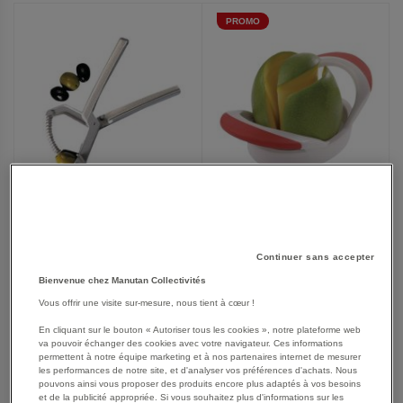
PROMO
Dénoyauteur coupe-
Dénoyauteur à olives
mangue
aluminium
Continuer sans accepter
Bienvenue chez Manutan Collectivités
17,78 €
18,81 €
Vous offrir une visite sur-mesure, nous tient à cœur !
19,75 €
22,57 €
TTC
21,34 €
TTC
En cliquant sur le bouton « Autoriser tous les cookies », notre plateforme web
va pouvoir échanger des cookies avec votre navigateur. Ces informations
permettent à notre équipe marketing et à nos partenaires internet de mesurer
les performances de notre site, et d'analyser vos préférences d'achats. Nous
pouvons ainsi vous proposer des produits encore plus adaptés à vos besoins
AJOUTER
AJOUTER
VOIR
VOIR
et de la publicité appropriée. Si vous souhaitez plus d'informations sur les