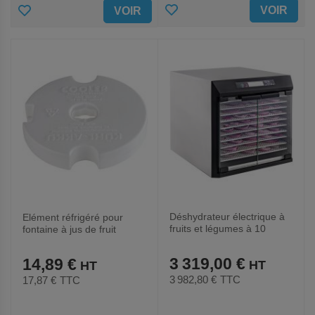
AJOUTER
AJOUTER
VOIR
VOIR
AUX
AUX
FAVORIS
FAVORIS
Déshydrateur électrique à
Elément réfrigéré pour
fruits et légumes à 10
fontaine à jus de fruit
plateaux
3 319,00 €
14,89 €
3 982,80 €
TTC
17,87 €
TTC