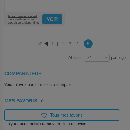
Je souhaite être averti
VOIR
par e-mail quand ce
produit sera disponible.
Page
Vous lisez actuellement 
Page
1
|
Page
2
Page
3
Page
4
5
PAGE
PAGE
Afficher
par page
COMPARATEUR
Vous n’avez pas d’articles à comparer.
MES FAVORIS
Tous mes favoris
Il n’y a aucun article dans votre liste d’envies.