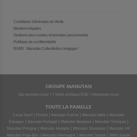
Conditions Générales de Vente
Mentions légales
Gestions des cookies et données personnelles
Politique de confidentialité
RGPD : Manutan Collectivités s'engage !
GROUPE MANUTAN
|
|
Qui sommes-nous ?
Notre politique RSE
Rejoignez-nous
TOUTE LA FAMILLE
|
|
|
|
Casal Sport
Pichon
Manutan France
Manutan Italie
Manutan
|
|
|
|
Espagne
Manutan Portugal
Manutan Belgique
Manutan Tchéquie
|
|
|
Manutan Pologne
Manutan Hongrie
Manutan Slovaquie
Manutan UK
|
|
|
Manutan Pays-Bas
Manutan Allemagne
Manutan Suisse
Witre Suède