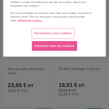
finalités et choisir vos préférences par type de cookies, cliquez sur «
AUX
AUX
Paramètres des cookies ».
PROMO
Et si vous choisissez de continuer votre visite sans cookies, vous êtes le
FAVORIS
FAVORIS
bienvenu aussi ! Pour en savoir plus, vous pouvez aussi consulter
notre
politique de cookies.
Paramètres des cookies
Autoriser tous les cookies
Kit déco tournage 2 pieces
Décore-radis aluminium
fondu
18,91 €
23,85 €
22,25 €
28,62 €
TTC
22,69 €
TTC