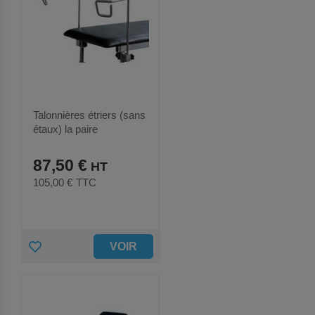
T
E
R
A
U
Talonnières étriers (sans
étaux) la paire
X
87,50 €
F
105,00 €
TTC
A
V
O
A
VOIR
R
J
I
O
S