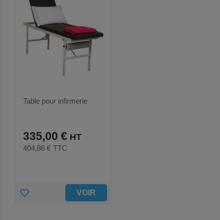
S
U
T
E
R
A
U
Table pour infirmerie
X
335,00 €
F
404,86 €
TTC
A
V
O
A
VOIR
R
J
I