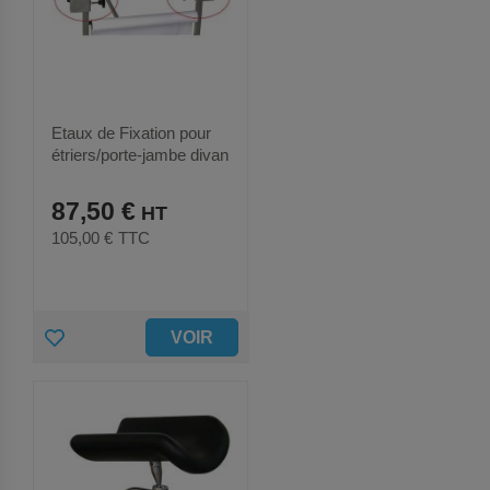
E
R
A
U
Etaux de Fixation pour
étriers/porte-jambe divan
X
Holtex inox (la paire)
87,50 €
F
105,00 €
TTC
A
V
O
A
VOIR
R
J
I
O
S
U
T