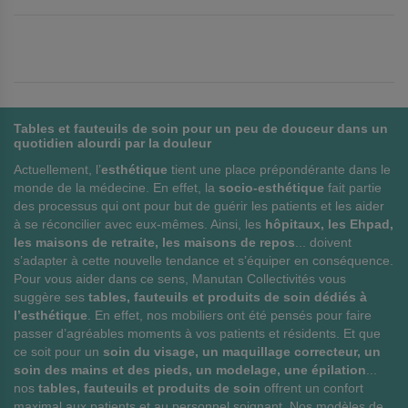
O
S
U
T
E
Tables et fauteuils de soin pour un peu de douceur dans un
R
quotidien alourdi par la douleur
Actuellement, l’
esthétique
tient une place prépondérante dans le
A
monde de la médecine. En effet, la
socio-esthétique
fait partie
U
des processus qui ont pour but de guérir les patients et les aider
à se réconcilier avec eux-mêmes. Ainsi, les
hôpitaux, les Ehpad,
X
les maisons de retraite, les maisons de repos
... doivent
s’adapter à cette nouvelle tendance et s’équiper en conséquence.
F
Pour vous aider dans ce sens, Manutan Collectivités vous
suggère ses
tables, fauteuils et produits de soin dédiés à
A
l’esthétique
. En effet, nos mobiliers ont été pensés pour faire
V
passer d’agréables moments à vos patients et résidents. Et que
ce soit pour un
soin du visage, un maquillage correcteur, un
O
soin des mains et des pieds, un modelage, une épilation
...
nos
tables, fauteuils et produits de soin
offrent un confort
R
maximal aux patients et au personnel soignant. Nos modèles de