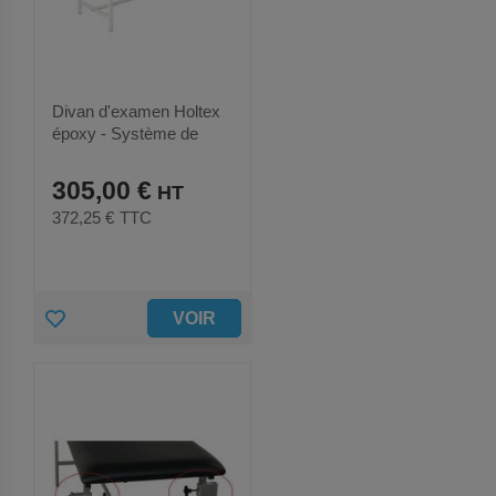
R
A
U
Divan d'examen Holtex
époxy - Système de
X
montage rapide - noir
305,00 €
F
372,25 €
TTC
A
V
O
A
VOIR
R
J
I
O
S
U
T