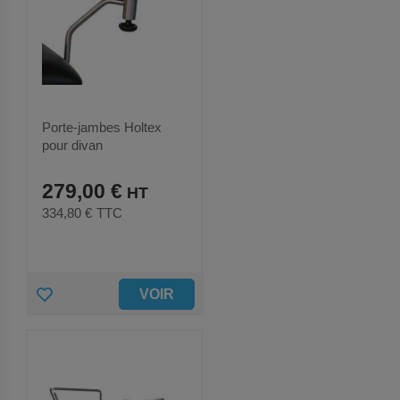
E
R
A
U
Porte-jambes Holtex
pour divan
X
examen/gynécologique
(paire)
279,00 €
F
334,80 €
TTC
A
V
O
A
VOIR
R
J
I
O
S
U