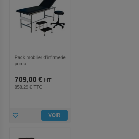
U
T
E
R
A
U
Pack mobilier d'infirmerie
primo
X
709,00 €
F
858,29 €
TTC
A
V
O
A
VOIR
R
J
I
O