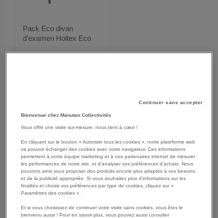
Pack Eco divan
d'examen Holtex Eco
190 x 62 cm époxy col.
noir 1765
305,00 €
372,25 €
TTC
Continuer sans accepter
Bienvenue chez Manutan Collectivités
A
VOIR
Vous offrir une visite sur-mesure, nous tient à cœur !
J
En cliquant sur le bouton « Autoriser tous les cookies », notre plateforme web
va pouvoir échanger des cookies avec votre navigateur. Ces informations
O
permettent à notre équipe marketing et à nos partenaires internet de mesurer
les performances de notre site, et d'analyser vos préférences d'achats. Nous
U
pouvons ainsi vous proposer des produits encore plus adaptés à vos besoins
et de la publicité appropriée. Si vous souhaitez plus d'informations sur les
finalités et choisir vos préférences par type de cookies, cliquez sur «
T
Paramètres des cookies ».
E
Et si vous choisissez de continuer votre visite sans cookies, vous êtes le
bienvenu aussi ! Pour en savoir plus, vous pouvez aussi consulter