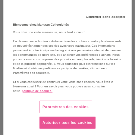
Que cherchez-vous ?
Continuer sans accepter
Bienvenue chez Manutan Collectivités
Aspirateur à poussière NUMATIC
Vous offrir une visite sur-mesure, nous tient à cœur !
En cliquant sur le bouton « Autoriser tous les cookies », notre plateforme web
va pouvoir échanger des cookies avec votre navigateur. Ces informations
Aspirateur à usage industriel NUMATIC
permettent à notre équipe marketing et à nos partenaires internet de mesurer
les performances de notre site, et d'analyser vos préférences d'achats. Nous
pouvons ainsi vous proposer des produits encore plus adaptés à vos besoins
et de la publicité appropriée. Si vous souhaitez plus d'informations sur les
Aspirateur eau et poussière NUMATIC
finalités et choisir vos préférences par type de cookies, cliquez sur «
Paramètres des cookies ».
Et si vous choisissez de continuer votre visite sans cookies, vous êtes le
Autolaveuse et monobrosse NUMATIC
bienvenu aussi ! Pour en savoir plus, vous pouvez aussi consulter
notre
politique de cookies.
Chariot d'entretien NUMATIC
Paramètres des cookies
Autoriser tous les cookies
Accessoires aspirateurs NUMATIC