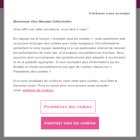
Continuer sans accepter
Que cherchez-vous ?
Bienvenue chez Manutan Collectivités
Vous offrir une visite sur-mesure, nous tient à cœur !
En cliquant sur le bouton « Autoriser tous les cookies », notre plateforme web
Chromebook ACER
va pouvoir échanger des cookies avec votre navigateur. Ces informations
permettent à notre équipe marketing et à nos partenaires internet de mesurer
les performances de notre site, et d'analyser vos préférences d'achats. Nous
pouvons ainsi vous proposer des produits encore plus adaptés à vos besoins
Moniteur ACER
et de la publicité appropriée. Si vous souhaitez plus d'informations sur les
finalités et choisir vos préférences par type de cookies, cliquez sur «
Paramètres des cookies ».
Et si vous choisissez de continuer votre visite sans cookies, vous êtes le
Portable ACER
bienvenu aussi ! Pour en savoir plus, vous pouvez aussi consulter
notre
politique de cookies.
Tablette ACER
Paramètres des cookies
Accessoires ACER
Autoriser tous les cookies