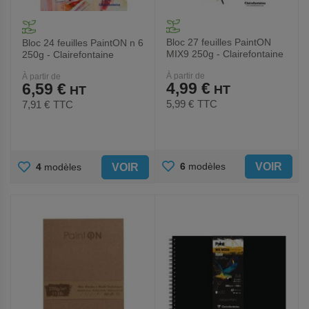
Bloc 27 feuilles PaintON
Bloc 24 feuilles PaintON n 6
MIX9 250g - Clairefontaine
250g - Clairefontaine
À partir de
À partir de
4,99 €
6,59 €
5,99 €
TTC
7,91 €
TTC
AJOUTER
AJOUTER
VOIR
6
modèles
VOIR
4
modèles
AUX
AUX
FAVORIS
FAVORIS