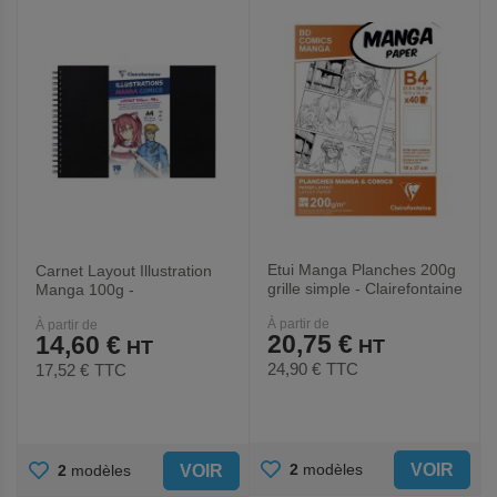
FAVORIS
FAVORIS
Etui Manga Planches 200g
Carnet Layout Illustration
grille simple - Clairefontaine
Manga 100g -
Clairefontaine
À partir de
À partir de
20,75 €
14,60 €
24,90 €
TTC
17,52 €
TTC
AJOUTER
AJOUTER
VOIR
2
modèles
VOIR
2
modèles