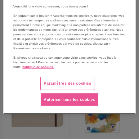
Bloc GraF'iT DOT 90g 160
Bloc GraF'iT DOT 90g 160
Vous offrir une visite sur-mesure, nous tient à cœur !
pages couverture noire -
pages couverture blanche -
Clairefontaine
Clairefontaine
En cliquant sur le bouton « Autoriser tous les cookies », notre plateforme web
À partir de
À partir de
va pouvoir échanger des cookies avec votre navigateur. Ces informations
4,75 €
4,19 €
permettent à notre équipe marketing et à nos partenaires internet de mesurer
5,70 €
TTC
les performances de notre site, et d'analyser vos préférences d'achats. Nous
5,03 €
TTC
pouvons ainsi vous proposer des produits encore plus adaptés à vos besoins
et de la publicité appropriée. Si vous souhaitez plus d'informations sur les
finalités et choisir vos préférences par type de cookies, cliquez sur «
Paramètres des cookies ».
AJOUTER
Et si vous choisissez de continuer votre visite sans cookies, vous êtes le
AJOUTER
VOIR
3
modèles
VOIR
2
modèles
bienvenu aussi ! Pour en savoir plus, vous pouvez aussi consulter
notre
politique de cookies.
AUX
AUX
FAVORIS
FAVORIS
Paramètres des cookies
Autoriser tous les cookies