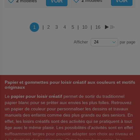
AJOUTER
VOIR
2
modèles
VOIR
2
modèles
AUX
AUX
FAVORIS
FAVORIS
Page
Vous lisez actuellement la page
1
|
Page
2
Page
3
Page
4
Page
5
|
Page
10
|
Page
16
PAGE
PAGE
Afficher
par page
Papier et gommettes pour loisir créatif aux couleurs et motifs
originaux
Le
papier pour loisir créatif
permet de sortir du traditionnel
papier blanc pour se prêter aux envies les plus folles. Retrouvez
un papier de couleur pour personnaliser les dessins et travaux
manuels des enfants comme des plus grands ou des seniors. En
effet, les loisirs créatifs sont des activités qui se pratiquent à tout
âge avec le même plaisir. Les possibilités d’activités sont en effet
suffisamment larges pour pouvoir adapter son choix au niveau et