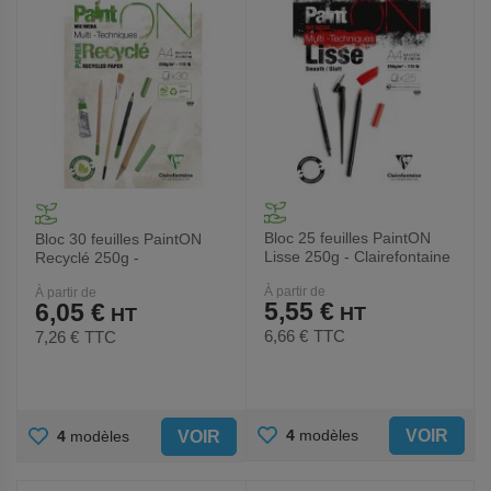
Bloc 25 feuilles PaintON
Bloc 30 feuilles PaintON
Lisse 250g - Clairefontaine
Recyclé 250g -
Clairefontaine
À partir de
À partir de
5,55 €
6,05 €
6,66 €
TTC
7,26 €
TTC
AJOUTER
AJOUTER
VOIR
4
modèles
VOIR
4
modèles
AUX
AUX