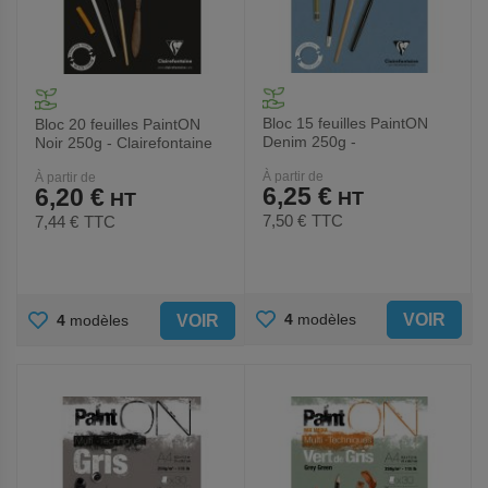
Bloc 15 feuilles PaintON
Bloc 20 feuilles PaintON
Denim 250g -
Noir 250g - Clairefontaine
Clairefontaine
À partir de
À partir de
6,25 €
6,20 €
7,50 €
TTC
7,44 €
TTC
AJOUTER
AJOUTER
VOIR
4
modèles
VOIR
4
modèles
AUX
AUX
FAVORIS
FAVORIS