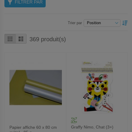
FILTRER PAR
P
Trier par
O
D
Grille
Liste
369
produit(s)
Graffy Nimo, Chat (3+)
Papier affiche 60 x 80 cm