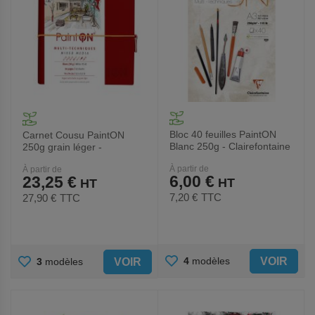
Bloc 40 feuilles PaintON
Carnet Cousu PaintON
Blanc 250g - Clairefontaine
250g grain léger -
Clairefontaine
À partir de
À partir de
6,00 €
23,25 €
7,20 €
TTC
27,90 €
TTC
AJOUTER
AJOUTER
VOIR
4
modèles
VOIR
3
modèles
AUX
AUX
FAVORIS
FAVORIS