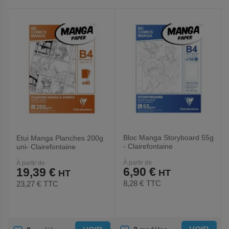
AUX
AUX
FAVORIS
FAVORIS
Bloc Manga Storyboard 55g
Etui Manga Planches 200g
- Clairefontaine
uni- Clairefontaine
À partir de
À partir de
6,90 €
19,39 €
8,28 €
TTC
23,27 €
TTC
AJOUTER