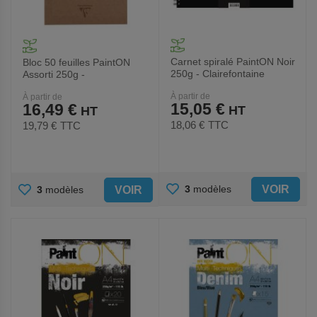
Carnet spiralé PaintON Noir
Bloc 50 feuilles PaintON
250g - Clairefontaine
Assorti 250g -
Clairefontaine
À partir de
À partir de
15,05 €
16,49 €
18,06 €
TTC
19,79 €
TTC
AJOUTER
AJOUTER
VOIR
3
modèles
VOIR
3
modèles
AUX
AUX
FAVORIS
FAVORIS