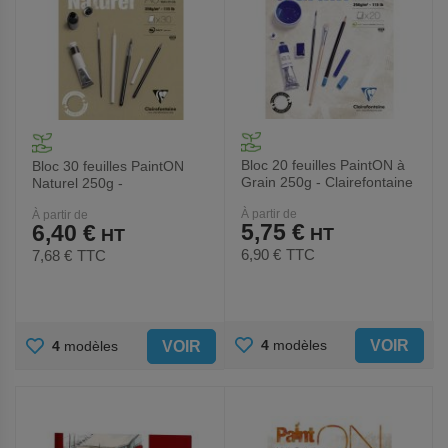
Bloc 20 feuilles PaintON à
Bloc 30 feuilles PaintON
Grain 250g - Clairefontaine
Naturel 250g -
Clairefontaine
À partir de
À partir de
5,75 €
6,40 €
6,90 €
TTC
7,68 €
TTC
AJOUTER
AJOUTER
VOIR
4
modèles
VOIR
4
modèles
AUX
AUX
FAVORIS
FAVORIS