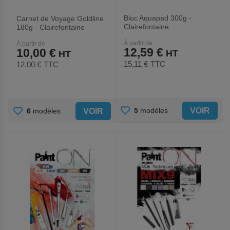
Bloc Aquapad 300g -
Carnet de Voyage Goldline
Clairefontaine
180g - Clairefontaine
À partir de
À partir de
12,59 €
10,00 €
15,11 €
TTC
12,00 €
TTC
AJOUTER
AJOUTER
VOIR
5
modèles
VOIR
6
modèles
AUX
AUX
FAVORIS
FAVORIS