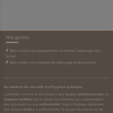
U
U
X
X
F
F
A
A
Nos guides
V
V
O
O
Bien choisir ses équipements d'entretien nettoyage des
locaux
R
R
Bien choisir son matériel de nettoyage professionnel
I
I
S
S
Du matériel de sécurité et d’hygiène publique
L’entretien comme la sécurisation des
locaux professionnels
ou
espaces publics
est un devoir qui incombe aux responsables
des structures ou aux
collectivités
, mais il implique également
des responsabilités à petite échelle de la part de chacun et de