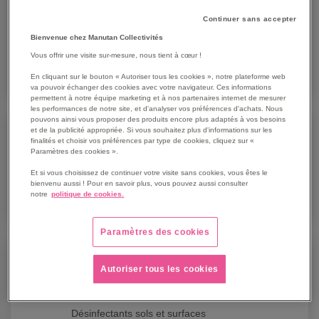
Continuer sans accepter
Aspirateur à poussière
Bienvenue chez Manutan Collectivités
Aspirateur à usage industriel
Vous offrir une visite sur-mesure, nous tient à cœur !
Aspirateur eau et poussière
En cliquant sur le bouton « Autoriser tous les cookies », notre plateforme web
va pouvoir échanger des cookies avec votre navigateur. Ces informations
Découvrir toute l'offre
permettent à notre équipe marketing et à nos partenaires internet de mesurer
les performances de notre site, et d'analyser vos préférences d'achats. Nous
Barrière et poteau
pouvons ainsi vous proposer des produits encore plus adaptés à vos besoins
et de la publicité appropriée. Si vous souhaitez plus d'informations sur les
finalités et choisir vos préférences par type de cookies, cliquez sur «
Barrière de sécurité
Paramètres des cookies ».
Poteau de guidage à chaîne
Et si vous choisissez de continuer votre visite sans cookies, vous êtes le
bienvenu aussi ! Pour en savoir plus, vous pouvez aussi consulter
Poteau de guidage à corde
notre
politique de cookies.
Découvrir toute l'offre
Paramètres des cookies
Boutique Covid-19
Autoriser tous les cookies
Balisage de sécurité
Capteur co2
Désinfectants sols et surfaces