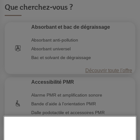
Que cherchez-vous ?
Absorbant et bac de dégraissage
Absorbant anti-pollution
Absorbant universel
Bac et solvant de dégraissage
Découvrir toute l'offre
Accessibilité PMR
Alarme PMR et amplification sonore
Bande d'aide à l'orientation PMR
Dalle podotactile et accessoires PMR
Découvrir toute l'offre
Aspirateur