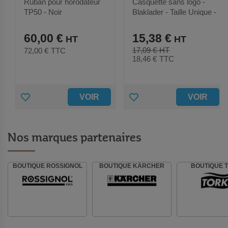
Ruban pour horodateur
Casquette sans logo -
TP50 - Noir
Blaklader - Taille Unique -
Bleu foncé
60,00 €
15,38 €
17,09 €
72,00 €
TTC
18,46 €
TTC
A
A
VOIR
VOIR
J
J
O
O
Nos marques partenaires
U
U
BOUTIQUE ROSSIGNOL
BOUTIQUE KÄRCHER
BOUTIQUE 
T
T
E
E
R
R
A
A