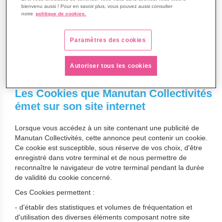
nos prestataires (agences de communication, régies
bienvenu aussi ! Pour en savoir plus, vous pouvez aussi consulter
notre
politique de cookies.
publicitaire) afin de promouvoir nos activités et nos offres sur
des sites applications de tiers, au moyen de contenus
publicitaires (texte, graphismes, animations, vidéos, etc.)
Paramètres des cookies
diffusés par ces sites/applications. Sachez que seul l'émetteur
d'un cookie est susceptible de lire ou de modifier des
informations qui y sont contenues.
Autoriser tous les cookies
Les Cookies que Manutan Collectivités
émet sur son site internet
Lorsque vous accédez à un site contenant une publicité de
Manutan Collectivités, cette annonce peut contenir un cookie.
Ce cookie est susceptible, sous réserve de vos choix, d'être
enregistré dans votre terminal et de nous permettre de
reconnaître le navigateur de votre terminal pendant la durée
de validité du cookie concerné.
Ces Cookies permettent :
- d'établir des statistiques et volumes de fréquentation et
d'utilisation des diverses éléments composant notre site