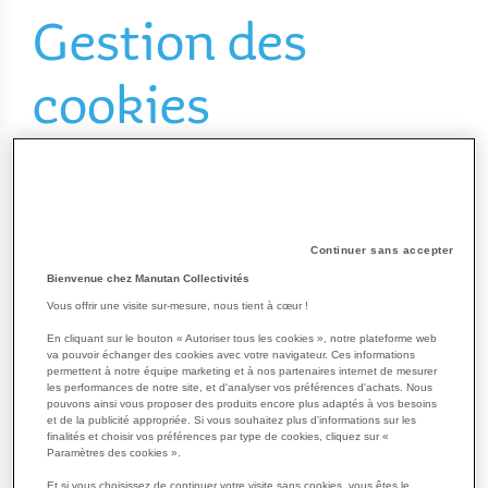
Gestion des
cookies
Cette rubrique « COOKIES » vous permet d'en savoir plus sur
l'origine et l'usage des informations de navigation traitées à
l'occasion de votre consultation de notre site et sur vos droits.
Cette rubrique est donc importante pour vous, qui souhaitez
Continuer sans accepter
avoir une expérience positive et confiante de nos Services et
Bienvenue chez Manutan Collectivités
pour nous, qui souhaitons répondre de manière précise et
Vous offrir une visite sur-mesure, nous tient à cœur !
complète à vos questions sur votre consultation de notre site
et tenir compte de vos souhaits.
En cliquant sur le bouton « Autoriser tous les cookies », notre plateforme web
va pouvoir échanger des cookies avec votre navigateur. Ces informations
Ainsi, lors de la consultation de notre site, des informations
permettent à notre équipe marketing et à nos partenaires internet de mesurer
les performances de notre site, et d'analyser vos préférences d'achats. Nous
relatives à la navigation de votre terminal (ordinateur, tablette,
pouvons ainsi vous proposer des produits encore plus adaptés à vos besoins
smartphone, etc.) sur notre site, sont susceptibles d'être
et de la publicité appropriée. Si vous souhaitez plus d'informations sur les
enregistrées dans des fichiers "Cookies" installés sur votre
finalités et choisir vos préférences par type de cookies, cliquez sur «
Paramètres des cookies ».
terminal. Par ailleurs, nous sommes susceptibles d'acheter
des espaces publicitaires directement ou par l'intermédiaire de
Et si vous choisissez de continuer votre visite sans cookies, vous êtes le