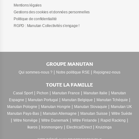
Mentions légales
Gestions des cookies et données personnelles
Politique de confidentialité
RGPD : Manutan Collectivités s'engage !
GROUPE MANUTAN
|
|
Qui sommes-nous ?
Notre politique RSE
Rejoignez-nous
TOUTE LA FAMILLE
|
|
|
|
Casal Sport
Pichon
Manutan France
Manutan Italie
Manutan
|
|
|
|
Espagne
Manutan Portugal
Manutan Belgique
Manutan Tchéquie
|
|
|
Manutan Pologne
Manutan Hongrie
Manutan Slovaquie
Manutan UK
|
|
|
Manutan Pays-Bas
Manutan Allemagne
Manutan Suisse
Witre Suède
|
|
|
|
|
Witre Norvège
Witre Danemark
Witre Finlande
Rapid Racking
|
|
|
Ikaros
Ironmongery
ElectricalDirect
Kruizinga