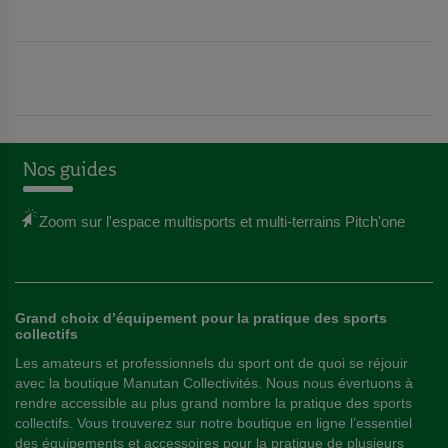
J
J
O
O
U
U
T
T
E
E
Nos guides
R
R
A
A
Zoom sur l'espace multisports et multi-terrains Pitch'one
U
U
X
X
Grand choix d’équipement pour la pratique des sports
F
F
collectifs
A
A
Les amateurs et professionnels du sport ont de quoi se réjouir
avec la boutique Manutan Collectivités. Nous nous évertuons à
V
V
rendre accessible au plus grand nombre la pratique des sports
collectifs. Vous trouverez sur notre boutique en ligne l’essentiel
O
O
des équipements et accessoires pour la pratique de plusieurs