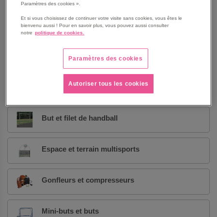
Paramètres des cookies ».
Et si vous choisissez de continuer votre visite sans cookies, vous êtes le
Ballons de volley-ball
bienvenu aussi ! Pour en savoir plus, vous pouvez aussi consulter
notre
politique de cookies.
Baseball, Softball
Paramètres des cookies
Autoriser tous les cookies
But de football
But et filet de handball
Espace et terrain multisports
Gonfleurs et compresseurs
Mini-buts et buts