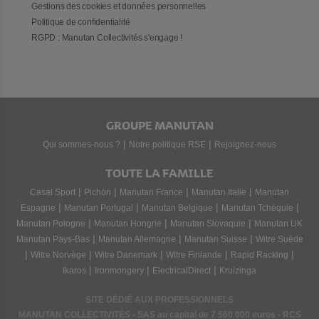
Gestions des cookies et données personnelles
Politique de confidentialité
RGPD : Manutan Collectivités s'engage !
GROUPE MANUTAN
|
|
Qui sommes-nous ?
Notre politique RSE
Rejoignez-nous
TOUTE LA FAMILLE
|
|
|
|
Casal Sport
Pichon
Manutan France
Manutan Italie
Manutan
|
|
|
|
Espagne
Manutan Portugal
Manutan Belgique
Manutan Tchéquie
|
|
|
Manutan Pologne
Manutan Hongrie
Manutan Slovaquie
Manutan UK
|
|
|
Manutan Pays-Bas
Manutan Allemagne
Manutan Suisse
Witre Suède
|
|
|
|
|
Witre Norvège
Witre Danemark
Witre Finlande
Rapid Racking
|
|
|
Ikaros
Ironmongery
ElectricalDirect
Kruizinga
SITE DÉDIÉ AUX PROFESSIONNELS
MANUTAN COLLECTIVITÉS - SAS au capital de 7 560 000 euros - RCS