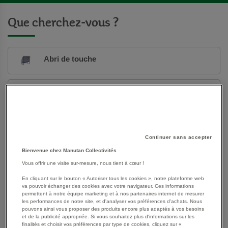
Que cherchez-vous ?
Abri de touche
Autres ballons de sport
Ballons de basket-ball
Continuer sans accepter
Bienvenue chez Manutan Collectivités
Ballons de football
Vous offrir une visite sur-mesure, nous tient à cœur !
En cliquant sur le bouton « Autoriser tous les cookies », notre plateforme web
va pouvoir échanger des cookies avec votre navigateur. Ces informations
Ballons de handball
permettent à notre équipe marketing et à nos partenaires internet de mesurer
les performances de notre site, et d'analyser vos préférences d'achats. Nous
pouvons ainsi vous proposer des produits encore plus adaptés à vos besoins
et de la publicité appropriée. Si vous souhaitez plus d'informations sur les
Ballons de rugby
finalités et choisir vos préférences par type de cookies, cliquez sur «