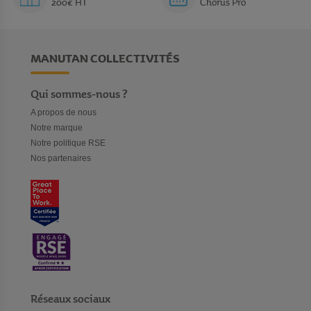
200€ HT
Chorus Pro
s’agit d’équipements signés de grandes enseignes qui sont
devenues des références incontournables.
MANUTAN COLLECTIVITÉS
Qui sommes-nous ?
A propos de nous
Notre marque
Notre politique RSE
Nos partenaires
Réseaux sociaux