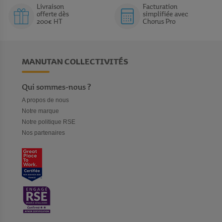
sacs, des tatamis et tapis de judo, des kimonos pour judo,
Livraison
Facturation
offerte dès
simplifiée avec
des accessoires de nettoyage pour tapis
…
200€ HT
Chorus Pro
MANUTAN COLLECTIVITÉS
Qui sommes-nous ?
A propos de nous
Notre marque
Notre politique RSE
Nos partenaires