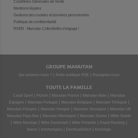
Conditions Générales de Vente
Mentions légales
Gestions des cookies et données personnelles
Politique de confidentialité
RGPD : Manutan Collectivités s'engage !
GROUPE MANUTAN
|
|
Qui sommes-nous ?
Notre politique RSE
Rejoignez-nous
TOUTE LA FAMILLE
|
|
|
|
Casal Sport
Pichon
Manutan France
Manutan Italie
Manutan
|
|
|
|
Espagne
Manutan Portugal
Manutan Belgique
Manutan Tchéquie
|
|
|
Manutan Pologne
Manutan Hongrie
Manutan Slovaquie
Manutan UK
|
|
|
Manutan Pays-Bas
Manutan Allemagne
Manutan Suisse
Witre Suède
|
|
|
|
|
Witre Norvège
Witre Danemark
Witre Finlande
Rapid Racking
|
|
|
Ikaros
Ironmongery
ElectricalDirect
Kruizinga