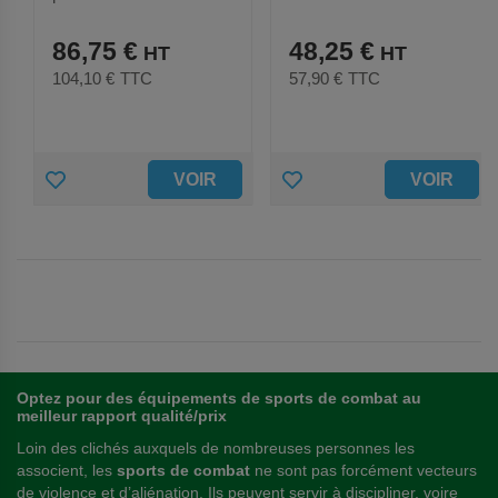
86,75 €
48,25 €
104,10 €
TTC
57,90 €
TTC
A
A
VOIR
VOIR
J
J
O
O
U
U
T
T
E
E
Optez pour des équipements de sports de combat au
R
R
meilleur rapport qualité/prix
Loin des clichés auxquels de nombreuses personnes les
A
A
associent, les
sports de combat
ne sont pas forcément vecteurs
U
U
de violence et d’aliénation. Ils peuvent servir à discipliner, voire