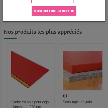
Autoriser tous les cookies
Accessoires de self-défense krav-maga
Nos produits les plus appréciés
Cadre en bois pour dojo
Sous-tapis de judo
planche de 240 cm