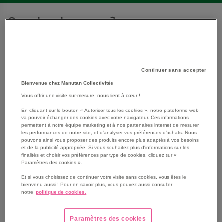
Que cherchez-vous ?
Équipement DOJO : judo & karaté
Continuer sans accepter
Bienvenue chez Manutan Collectivités
Equipement de protection sports de combat
Vous offrir une visite sur-mesure, nous tient à cœur !
En cliquant sur le bouton « Autoriser tous les cookies », notre plateforme web
va pouvoir échanger des cookies avec votre navigateur. Ces informations
Escrime
permettent à notre équipe marketing et à nos partenaires internet de mesurer
les performances de notre site, et d'analyser vos préférences d'achats. Nous
pouvons ainsi vous proposer des produits encore plus adaptés à vos besoins
et de la publicité appropriée. Si vous souhaitez plus d'informations sur les
Lutte
finalités et choisir vos préférences par type de cookies, cliquez sur «
Paramètres des cookies ».
Et si vous choisissez de continuer votre visite sans cookies, vous êtes le
Matériel de boxe
bienvenu aussi ! Pour en savoir plus, vous pouvez aussi consulter
notre
politique de cookies.
Rings de boxe, Dojo, MMA
Paramètres des cookies