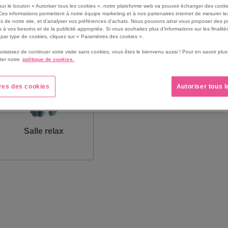
sur le bouton « Autoriser tous les cookies », notre plateforme web va pouvoir échanger des cooki
Ces informations permettent à notre équipe marketing et à nos partenaires internet de mesurer le
s de notre site, et d'analyser vos préférences d'achats. Nous pouvons ainsi vous proposer des p
 à vos besoins et de la publicité appropriée. Si vous souhaitez plus d'informations sur les finalités
par type de cookies, cliquez sur « Paramètres des cookies ».
hoisissez de continuer votre visite sans cookies, vous êtes le bienvenu aussi ! Pour en savoir pl
ter notre
politique de cookies.
res des cookies
Autoriser tous 
Salle relax