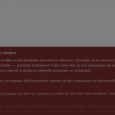
A
C
A
C
R
VOIR
J
O
J
O
O
M
O
M
U
P
U
P
T
A
T
A
es campus
E
R
E
R
t un
lieu
où les étudiants peuvent se retrouver, échanger et se ressourc
R
E
R
E
mple —, participe activement à leur bien-être et à la dynamique de la 
nçu répond à plusieurs objectifs essentiels et comprend :
A
R
A
R
mpus, cet espace doit être pensé comme un lieu chaleureux et fonctionne
U
C
U
C
X
E
X
E
ité physique au sein du campus participe au bien-être des étudiants. Un
F
P
F
P
re des poufs), des cabines box pour la concentration, ainsi que des espa
A
R
A
R
effet aux nouveaux besoins de flexibilité et de bien-être des étudiant