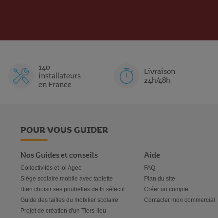
V
O
V
O
 ?
O
D
O
D
n espace de vie étudiante efficace et attractif :
R
U
R
U
 des espaces modulables
I
I
I
I
la communication entre étudiants et personnel
140
S
T
Livraison
S
T
installateurs
ivité physique et la santé
24h/48h
en France
ox et zones de coworking
tement la qualité de la vie d’un campus. Avec un cadre adapté aux besoi
ment à l’enrichissement de la vie étudiante et à l’épanouissement des
POUR VOUS GUIDER
ant un environnement dynamique et stimulant.
Nos Guides et conseils
Aide
Collectivités et loi Agec
FAQ
Siège scolaire mobile avec tablette
Plan du site
Bien choisir ses poubelles de tri sélectif
Créer un compte
Guide des tailles du mobilier scolaire
Contacter mon commercial
Projet de création d'un Tiers-lieu