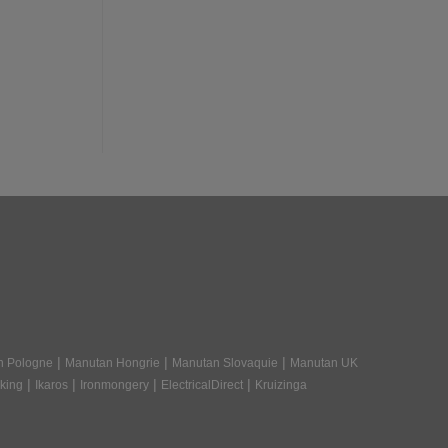
|
|
|
n Pologne
Manutan Hongrie
Manutan Slovaquie
Manutan UK
|
|
|
|
king
Ikaros
Ironmongery
ElectricalDirect
Kruizinga