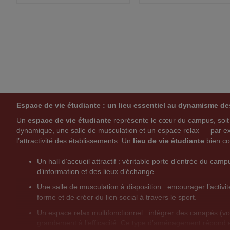
A
C
A
C
VOIR
VOI
J
O
J
O
O
M
O
M
U
P
U
P
T
A
T
A
Espace de vie étudiante : un lieu essentiel au dynamisme d
E
R
E
R
Un
espace de vie étudiante
représente le cœur du campus, soi
R
E
R
E
dynamique, une salle de musculation et un espace relax — par exe
l’attractivité des établissements. Un
lieu de vie étudiante
bien co
A
R
A
R
Un hall d’accueil attractif : véritable porte d’entrée du ca
U
C
U
C
d’information et des lieux d’échange.
X
E
X
E
Une salle de musculation à disposition : encourager l’activ
forme et de créer du lien social à travers le sport.
F
P
F
P
Un espace relax multifonctionnel : intégrer des canapés (voi
A
R
A
R
grandement à l’efficacité. Ce type d’aménagement répond en 