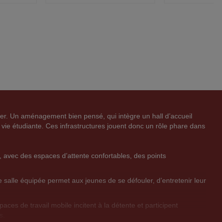
A
C
A
C
VOIR
VOIR
J
O
J
O
O
M
O
M
U
P
U
P
T
A
T
A
E
R
E
R
er. Un aménagement bien pensé, qui intègre un hall d’accueil
R
E
R
E
vie étudiante. Ces infrastructures jouent donc un rôle phare dans
A
R
A
R
l, avec des espaces d’attente confortables, des points
U
C
U
C
X
E
X
E
e salle équipée permet aux jeunes de se défouler, d’entretenir leur
F
P
F
P
ces de travail mobile incitent à la détente et participent
A
R
A
R
s.