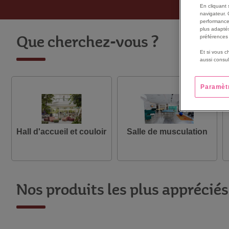
En cliquant 
navigateur. 
performance
plus adaptés
préférences 
Que cherchez-vous ?
Et si vous c
aussi consul
Paramèt
Hall d'accueil et couloir
Salle de musculation
Nos produits les plus appréciés