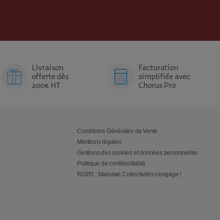
V
O
V
O
O
D
O
D
R
U
R
U
I
I
I
I
Livraison
Facturation
S
T
S
T
offerte dès
simplifiée avec
200€ HT
Chorus Pro
ns des étudiants, il devient en effet un moteur d’initiatives et
 jeunes. En complément, ces espaces permettent aux établissements
Conditions Générales de Vente
Mentions légales
Gestions des cookies et données personnelles
Politique de confidentialité
RGPD : Manutan Collectivités s'engage !