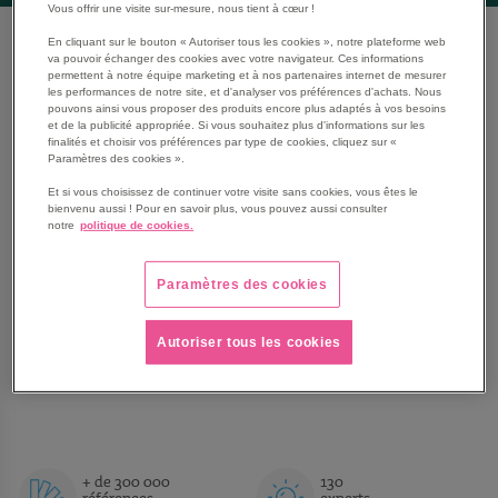
Vous offrir une visite sur-mesure, nous tient à cœur !
En cliquant sur le bouton « Autoriser tous les cookies », notre plateforme web
Que cherchez-vous ?
va pouvoir échanger des cookies avec votre navigateur. Ces informations
permettent à notre équipe marketing et à nos partenaires internet de mesurer
les performances de notre site, et d'analyser vos préférences d'achats. Nous
pouvons ainsi vous proposer des produits encore plus adaptés à vos besoins
et de la publicité appropriée. Si vous souhaitez plus d'informations sur les
Mobilier et fournitures
finalités et choisir vos préférences par type de cookies, cliquez sur «
Paramètres des cookies ».
Et si vous choisissez de continuer votre visite sans cookies, vous êtes le
Urgence et défibrillateur
bienvenu aussi ! Pour en savoir plus, vous pouvez aussi consulter
notre
politique de cookies.
Paramètres des cookies
Autoriser tous les cookies
+ de 300 000
130