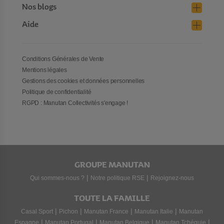
Nos blogs
Aide
Conditions Générales de Vente
Mentions légales
Gestions des cookies et données personnelles
Politique de confidentialité
RGPD : Manutan Collectivités s'engage !
GROUPE MANUTAN
|
|
Qui sommes-nous ?
Notre politique RSE
Rejoignez-nous
TOUTE LA FAMILLE
|
|
|
|
Casal Sport
Pichon
Manutan France
Manutan Italie
Manutan
|
|
|
|
Espagne
Manutan Portugal
Manutan Belgique
Manutan Tchéquie