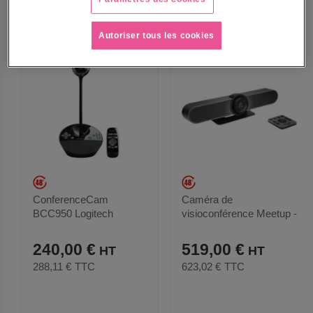
Autoriser tous les cookies
ConferenceCam
Caméra de
BCC950 Logitech
visioconférence Meetup -
Logitech
240,00 €
519,00 €
288,11 €
TTC
623,02 €
TTC