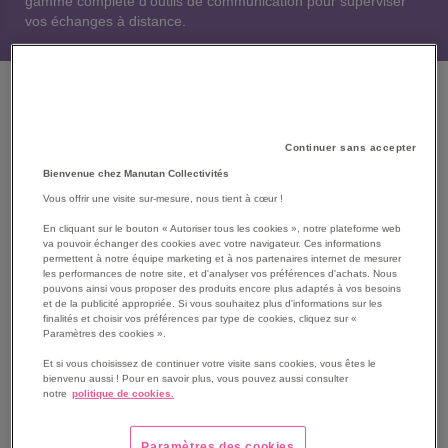
gamme complète d’outils de communication pour superviser
vos échanges à distance.
Que cherchez-vous ?
Continuer sans accepter
Barre de visioconférence tout en un
Bienvenue chez Manutan Collectivités
Vous offrir une visite sur-mesure, nous tient à cœur !
En cliquant sur le bouton « Autoriser tous les cookies », notre plateforme web
Caméra de visioconférence
va pouvoir échanger des cookies avec votre navigateur. Ces informations
permettent à notre équipe marketing et à nos partenaires internet de mesurer
les performances de notre site, et d'analyser vos préférences d'achats. Nous
pouvons ainsi vous proposer des produits encore plus adaptés à vos besoins
Micro haut-parleur de conférence
et de la publicité appropriée. Si vous souhaitez plus d'informations sur les
finalités et choisir vos préférences par type de cookies, cliquez sur «
Paramètres des cookies ».
Accessoires de visioconférence
Et si vous choisissez de continuer votre visite sans cookies, vous êtes le
bienvenu aussi ! Pour en savoir plus, vous pouvez aussi consulter
notre
politique de cookies.
Nos produits les plus appréciés
Paramètres des cookies