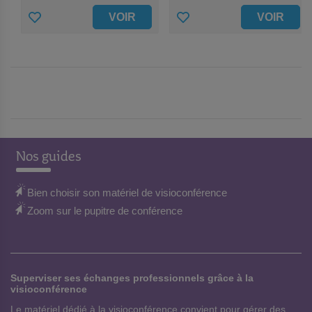
A
A
VOIR
VOIR
J
J
O
O
U
U
T
T
E
E
Nos guides
R
R
A
A
Bien choisir son matériel de visioconférence
Zoom sur le pupitre de conférence
U
U
X
X
F
F
Superviser ses échanges professionnels grâce à la
A
A
visioconférence
V
V
Le matériel dédié à la visioconférence convient pour gérer des