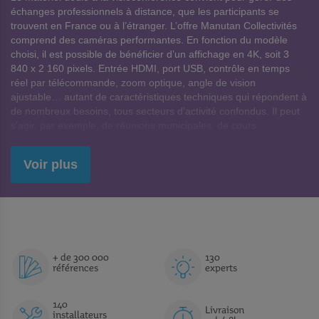
échanges professionnels à distance, que les participants se
O
O
trouvent en France ou à l’étranger. L’offre Manutan Collectivités
comprend des caméras performantes. En fonction du modèle
R
R
choisi, il est possible de bénéficier d’un affichage en 4K, soit 3
840 x 2 160 pixels. Entrée HDMI, port USB, contrôle en temps
I
I
réel par télécommande, zoom optique, angle de vision
S
S
ajustable… autant de caractéristiques techniques qui répondent à
de nombreux besoins, tous secteurs d’activité confondus. Il peut
s’agir, par exemple, de réunions municipales, de cours
magistraux, d’un projet collaboratif ou même d’un discours. Afin
de parfaire vos aménagements, des supports mobiles, des kits de
Voir plus
montage et des barres de fixation sont également disponibles.
Compléter son installation avec les accessoires de
visioconférence
Auprès de Manutan Collectivités, l’équipement de visioconférence
comporte aussi des terminaux pour gérer simultanément
plusieurs connexions. Vous pouvez obtenir d’autres accessoires,
+ de 300 000
130
références
experts
comme
un micro d’extension, une SwitchBox, une station
d’alimentation modulaire
, sans oublier une
télécommande
universelle
. Bien se faire entendre, c’est aussi prévoir un
140
Livraison
placement précis des haut-parleurs. Pour cette gamme de
installateurs