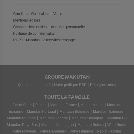
toujours fonctionnelle. Restez maître de vos enceintes, de vos
microphones ou encore de votre mélangeur en composant vous-
même votre
solution de visioconférence
sur mesure.
Conditions Générales de Vente
Mentions légales
Gestions des cookies et données personnelles
Politique de confidentialité
RGPD : Manutan Collectivités s'engage !
GROUPE MANUTAN
|
|
Qui sommes-nous ?
Notre politique RSE
Rejoignez-nous
TOUTE LA FAMILLE
|
|
|
|
Casal Sport
Pichon
Manutan France
Manutan Italie
Manutan
|
|
|
|
Espagne
Manutan Portugal
Manutan Belgique
Manutan Tchéquie
|
|
|
Manutan Pologne
Manutan Hongrie
Manutan Slovaquie
Manutan UK
|
|
|
Manutan Pays-Bas
Manutan Allemagne
Manutan Suisse
Witre Suède
|
|
|
|
|
Witre Norvège
Witre Danemark
Witre Finlande
Rapid Racking