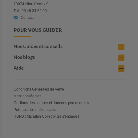
79074 Niort Cedex 9
loisirs créatifs
, des
pots à crayons
aux mille couleurs à la
Tél : 05 49 34 62 00
peinture
en passant par les
supports à décorer
, les
pinces à
Contact
dessin
et les
cahiers de vacances
. Des accessoires de bureau
aux jeux pour tous les âges, prendre soin des enfants hors du
POUR VOUS GUIDER
temps scolaire est facilité avec la sélection Manutan Collectivités.
Nos Guides et conseils
Nos blogs
Aide
Conditions Générales de Vente
Mentions légales
Gestions des cookies et données personnelles
Politique de confidentialité
RGPD : Manutan Collectivités s'engage !