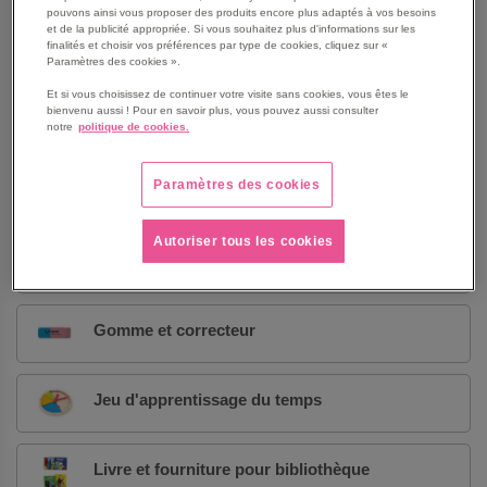
pouvons ainsi vous proposer des produits encore plus adaptés à vos besoins
et de la publicité appropriée. Si vous souhaitez plus d'informations sur les
finalités et choisir vos préférences par type de cookies, cliquez sur «
Copie simple et double
Paramètres des cookies ».
Et si vous choisissez de continuer votre visite sans cookies, vous êtes le
bienvenu aussi ! Pour en savoir plus, vous pouvez aussi consulter
Couvre-livre
notre
politique de cookies.
Paramètres des cookies
Crayon à papier et porte mine
Autoriser tous les cookies
Globe et carte géographique
Gomme et correcteur
Jeu d'apprentissage du temps
Livre et fourniture pour bibliothèque