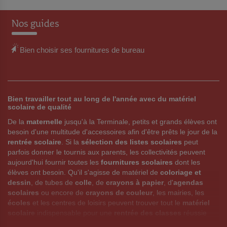
E
E
Nos guides
R
R
A
A
Bien choisir ses fournitures de bureau
U
U
X
X
F
F
Bien travailler tout au long de l'année avec du matériel
scolaire de qualité
A
A
De la
maternelle
jusqu'à la Terminale, petits et grands élèves ont
V
V
besoin d'une multitude d'accessoires afin d'être prêts le jour de la
rentrée scolaire
. Si la
sélection des listes scolaires
peut
O
O
parfois donner le tournis aux parents, les collectivités peuvent
aujourd'hui fournir toutes les
fournitures scolaires
dont les
R
R
élèves ont besoin. Qu'il s'agisse de matériel de
coloriage et
dessin
, de tubes de
colle
, de
crayons à papier
, d'
agendas
I
I
scolaires
ou encore de
crayons de couleur
, les mairies, les
S
S
écoles
et les centres de loisirs peuvent trouver tout le
matériel
scolaire
indispensable pour une
rentrée des classes
réussie
avec Manutan Collectivités.