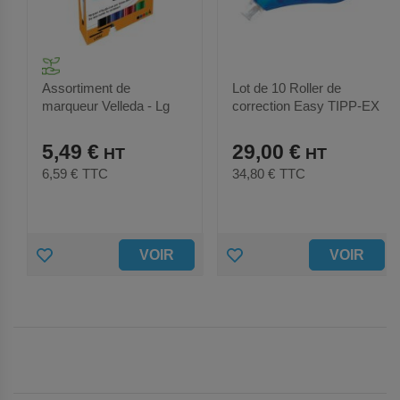
Assortiment de
Lot de 10 Roller de
marqueur Velleda - Lg
correction Easy TIPP-EX
trait :1,9/5,7mm - 4
Correct -
coloris
5,49 €
29,00 €
6,59 €
TTC
34,80 €
TTC
A
A
VOIR
VOIR
J
J
O
O
U
U
T
T