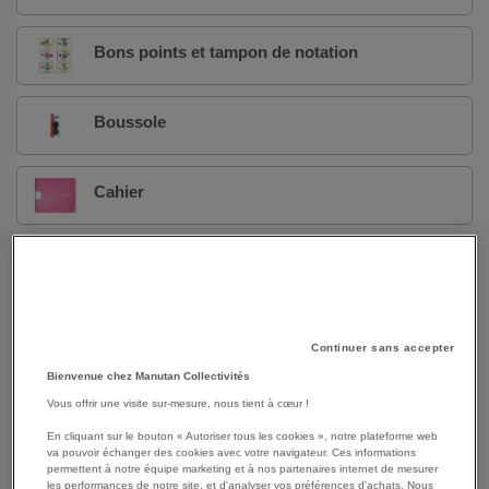
Bons points et tampon de notation
Boussole
Cahier
Cahier de liaison et registre scolaire
Carnet et bloc-notes
Continuer sans accepter
Bienvenue chez Manutan Collectivités
Carton à dessin
Vous offrir une visite sur-mesure, nous tient à cœur !
En cliquant sur le bouton « Autoriser tous les cookies », notre plateforme web
va pouvoir échanger des cookies avec votre navigateur. Ces informations
Colle
permettent à notre équipe marketing et à nos partenaires internet de mesurer
les performances de notre site, et d'analyser vos préférences d'achats. Nous