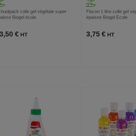
hoolpack colle gel végétale super
Flacon 1 litre colle gel v
aisse Biogel école
épaisse Biogel Ecole
3,50 €
3,75 €
AJOUTER
COMPARER
AJOUTER
COMPARER
VOIR
AUX
CE
AUX
CE
FAVORIS
PRODUIT
FAVORIS
PRODUIT