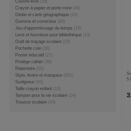
Couvre-livre
(39)
Crayon à papier et porte mine
(46)
Globe et carte géographique
(23)
Gomme et correcteur
(80)
Jeu d'apprentissage du temps
(19)
Livre et fourniture pour bibliothèque
(13)
Outil de traçage scolaire
(29)
Pochette coin
(16)
Poster éducatif
(27)
Protège cahier
(36)
Répertoire
(55)
Sc
Stylo, feutre et marqueur
(831)
5 
Surligneur
(82)
d
Taille crayon enfant
(10)
3
Tampon pour la vie scolaire
(14)
Trousse scolaire
(43)