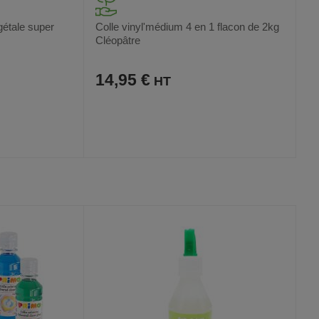
égétale super
Colle vinyl'médium 4 en 1 flacon de 2kg
Cléopâtre
14,95 €
AJOUTER
COMPARER
VOIR
VOIR
AUX
CE
FAVORIS
PRODUIT