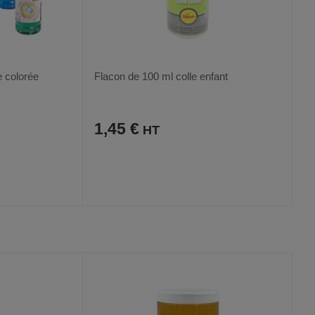
e colorée
Flacon de 100 ml colle enfant
1,45 €
AJOUTER
COMPARER
VOIR
VOIR
AUX
CE
FAVORIS
PRODUIT