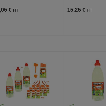
,05 €
15,25 €
AJOUTER
COMPARER
AJOUTER
COMPARER
VOIR
AUX
CE
AUX
CE
FAVORIS
PRODUIT
FAVORIS
PRODUIT