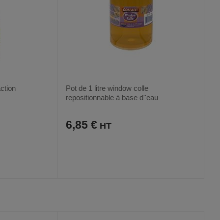
action
Pot de 1 litre window colle
repositionnable à base d''eau
biodégradable
6,85 €
AJOUTER
COMPARER
VOIR
VOIR
AUX
CE
FAVORIS
PRODUIT