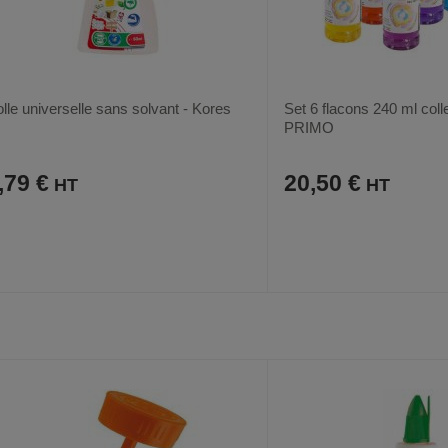
lle universelle sans solvant - Kores
Set 6 flacons 240 ml coll
PRIMO
,79 €
20,50 €
AJOUTER
COMPARER
AJOUTER
COMPARER
VOIR
AUX
CE
AUX
CE
FAVORIS
PRODUIT
FAVORIS
PRODUIT