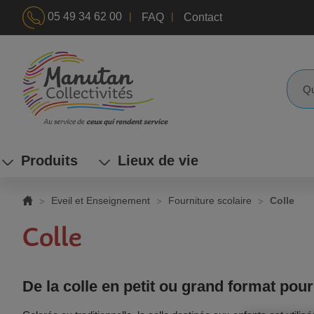
|
|
05 49 34 62 00
FAQ
Contact
ALLEZ
AU
CONTENU
Reche
Produits
Lieux de vie
Eveil et Enseignement
Fourniture scolaire
Colle
Colle
De la colle en petit ou grand format pour