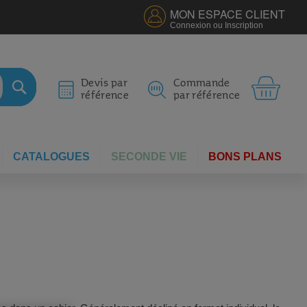
MON ESPACE CLIENT
Connexion ou Inscription
MON 
Devis par
Commande
référence
par référence
RECHERCHER
CATALOGUES
SECONDE VIE
BONS PLANS