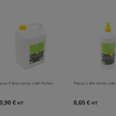
VOIR
AUX
CE
AUX
CE
FAVORIS
PRODUIT
FAVORIS
PRODUIT
acon 5 litres vernis colle Pichon
Flacon 1 litre vernis coll
0,90 €
8,65 €