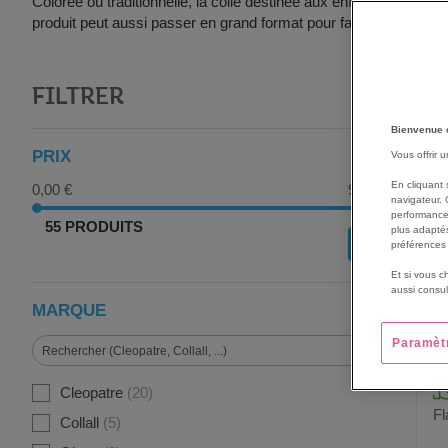
Colorée ou traditionnelle, la colle destinée aux enfants est utili
produit peut aussi passer en grand format pour faciliter la recha
FILTRER
G
Bienvenue 
PRIX
Vous offrir 
En cliquant 
0,00 €
91,00 €
navigateur. 
performance
55 PRODUITS
plus adaptés
OK
préférences 
Et si vous c
aussi consul
MARQUE
Paramèt
Cleopatre
20
Fl
Collall
5