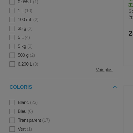
0.055 L
1
1 L
10
Sc
ép
100 mL
2
35 g
2
2
5 L
4
5 kg
2
500 g
2
6.200 L
3
Voir plus
COLORIS
Blanc
23
Bleu
6
Transparent
17
Vert
1