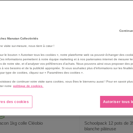
sée autant pour des projets artistiques que pour ajouter des feuillets li
rge. Faites le plein de colle pour votre classe avec Manutan Collectivi
55
produit(s)
rille
Liste
Continue
chez Manutan Collectivités
une visite sur-mesure, nous tient à cœur !
sur le bouton « Autoriser tous les cookies », notre plateforme web va pouvoir échanger des cooki
Ces informations permettent à notre équipe marketing et à nos partenaires internet de mesurer le
s de notre site, et d'analyser vos préférences d'achats. Nous pouvons ainsi vous proposer des p
 à vos besoins et de la publicité appropriée. Si vous souhaitez plus d'informations sur les finalités
par type de cookies, cliquez sur « Paramètres des cookies ».
hoisissez de continuer votre visite sans cookies, vous êtes le bienvenu aussi ! Pour en savoir pl
ter notre
politique de cookies.
res des cookies
Autoriser tous 
acon 1kg colle Cléobio
Schoolpack 12 pots de 35
blanche pâteuse