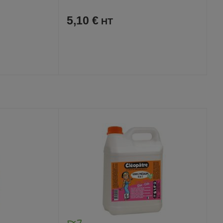
5,10 €
AJOUTER
COMPARER
VOIR
VOIR
AUX
CE
FAVORIS
PRODUIT