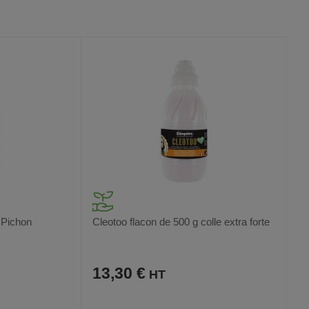
VOIR
VOIR
AUX
CE
FAVORIS
PRODUIT
e Pichon
Cleotoo flacon de 500 g colle extra forte
13,30 €