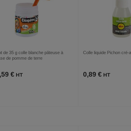
t de 35 g colle blanche pâteuse à
Colle liquide Pichon cré-
se de pomme de terre
,59 €
0,89 €
AJOUTER
COMPARER
AJOUTER
COMPARER
VOIR
AUX
CE
AUX
CE
FAVORIS
PRODUIT
FAVORIS
PRODUIT