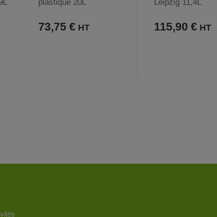
9L
plastique 20L
Leipzig 11,4L
73,75 €
115,90 €
A
C
A
C
R
VOIR
J
O
J
O
O
M
O
M
U
P
U
P
T
A
T
A
E
R
E
R
R
E
R
E
A
R
A
R
vités