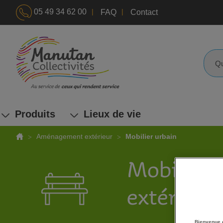
|
|
05 49 34 62 00
FAQ
Contact
ALLEZ
AU
CONTENU
Reche
Produits
Lieux de vie
Aménagement extérieur
Mobilier urbain
Mobilier 
extérieur
Bienvenue 