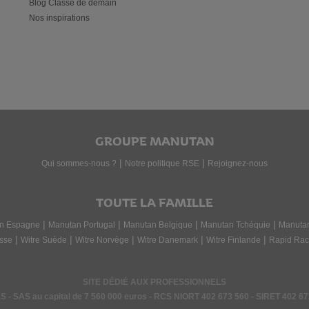
Blog Classe de demain
Nos inspirations
GROUPE MANUTAN
|
|
Qui sommes-nous ?
Notre politique RSE
Rejoignez-nous
TOUTE LA FAMILLE
|
|
|
|
n Espagne
Manutan Portugal
Manutan Belgique
Manutan Tchéquie
Manuta
|
|
|
|
|
sse
Witre Suède
Witre Norvège
Witre Danemark
Witre Finlande
Rapid Rac
SITE DÉDIÉ AUX PROFESSIONNELS
 SAS au capital de 7 560 000 euros - RCS NIORT
402 673 560
- SIRET
402 67