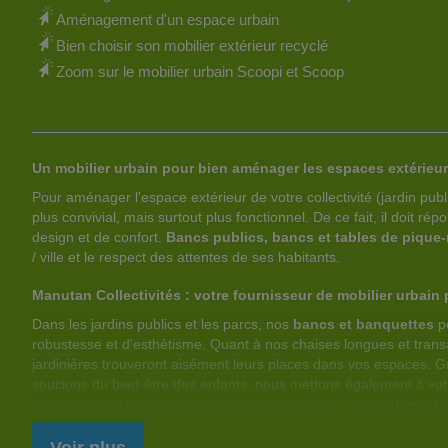
Aménagement d'un espace urbain
U
C
U
C
Bien choisir son mobilier extérieur recyclé
X
E
X
E
Zoom sur le mobilier urbain Scoopi et Scoop
F
P
F
P
A
R
A
R
V
O
V
O
Un mobilier urbain pour bien aménager les espaces extérieu
Pour aménager l'espace extérieur de votre collectivité (jardin public
O
D
O
D
plus convivial, mais surtout plus fonctionnel. De ce fait, il doit 
R
U
R
U
design et de confort.
Bancs publics, bancs et tables de pique-
/ ville et le respect des attentes de ses habitants.
I
I
I
I
Manutan Collectivités : votre fournisseur de mobilier urbain 
S
T
S
T
Dans les jardins publics et les parcs, nos
bancs et banquettes
pe
robustesse et d'esthétisme. Quant à nos chaises longues et transat
jardinières trouveront aisément leurs places dans vos espaces. Gr
soucions du bien-être des enfants, nous mettons également à votre
air en passant par les aires de jeux pour enfants, le
mobilier urb
compris. Nombreux sont ceux qui décident d'équiper leurs territoi
propose une vaste gamme de mobilier urbain destinée à l'aménage