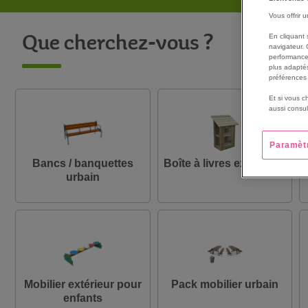
Vous offrir 
En cliquant 
Que cherchez-vous ?
navigateur. 
performance
plus adaptés
préférences 
Et si vous c
aussi consul
Paramèt
Bancs / banquettes
Boîte à livres extérieure
urbain
Mobilier extérieur pour
Pack mobilier urbain
enfants