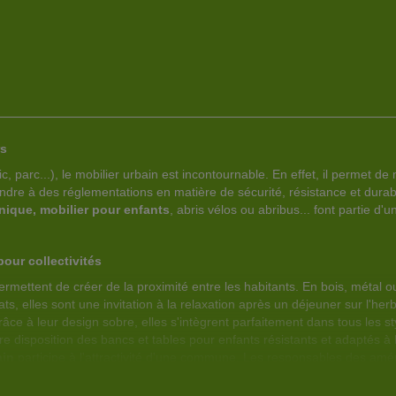
U
C
U
C
X
E
X
E
F
P
F
P
A
R
A
R
V
O
V
O
rs
, parc...), le mobilier urbain est incontournable. En effet, il permet de m
O
D
O
D
répondre à des réglementations en matière de sécurité, résistance et dura
R
U
R
U
nique, mobilier pour enfants
, abris vélos ou abribus... font partie d'
I
I
I
I
pour collectivités
S
T
S
T
rmettent de créer de la proximité entre les habitants. En bois, métal o
s, elles sont une invitation à la relaxation après un déjeuner sur l'her
âce à leur design sobre, elles s'intègrent parfaitement dans tous les s
 disposition des bancs et tables pour enfants résistants et adaptés à l
ain
participe à l'attractivité d'une commune. Les responsables des aména
res d'un mobilier urbain de qualité avec l'objectif avoué de séduire d
ment extérieur des collectivités.