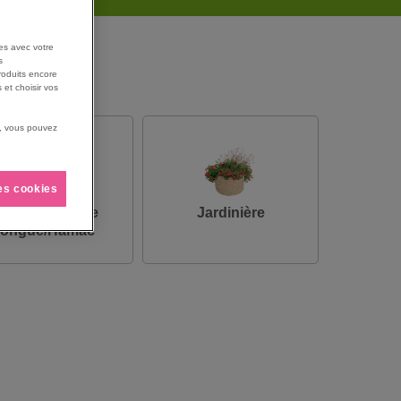
es avec votre
s
roduits encore
 et choisir vos
us, vous pouvez
les cookies
auteuil/Chaise
Jardinière
longue/Hamac