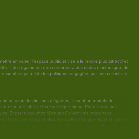
U
C
U
C
X
E
X
E
F
P
F
P
A
R
A
R
V
O
V
O
ettre en valeur l'espace public et vise à le rendre plus attractif et
O
D
O
D
bilité. Il doit également être conforme à des codes d'esthétique, de
R
U
R
U
un ensemble qui reflète les politiques engagées par une collectivité
I
I
I
I
S
T
S
T
u béton avec des finitions élégantes, ils sont un modèle de
be ou sur une table et banc de pique-nique. Par ailleurs, nos
tyles. Et parce que chez Manutan Collectivités, nous nous
eur taille. Des bancs publics aux tables de pique-nique en plein
gements urbains au sein des collectivités l'ont d'ailleurs bien
e nouveaux habitants. Pour les accompagner, Manutan Collectivités