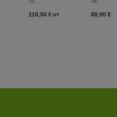
15L
18L
110,50 €
80,90 €
A
C
A
C
VOIR
VOIR
J
O
J
O
O
M
O
M
U
P
U
P
T
A
T
A
E
R
E
R
R
E
R
E
A
R
A
R