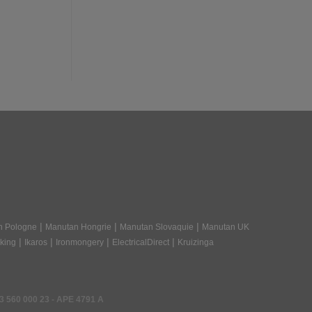
|
|
|
n Pologne
Manutan Hongrie
Manutan Slovaquie
Manutan UK
|
|
|
|
king
Ikaros
Ironmongery
ElectricalDirect
Kruizinga
3 560 000 23
- APE 4791 A