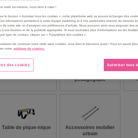
une visite sur-mesure, nous tient à cœur !
sur le bouton « Autoriser tous les cookies », notre plateforme web va pouvoir échanger des cooki
Ces informations permettent à notre équipe marketing et à nos partenaires internet de mesurer le
s de notre site, et d'analyser vos préférences d'achats. Nous pouvons ainsi vous proposer des p
 à vos besoins et de la publicité appropriée. Si vous souhaitez plus d'informations sur les finalités
par type de cookies, cliquez sur « Paramètres des cookies ».
hoisissez de continuer votre visite sans cookies, vous êtes le bienvenu aussi ! Pour en savoir pl
ter notre
politique de cookies.
res des cookies
Autoriser tous 
Boîte aux lettres
Carré potager et jardin
F
pédagogique
Table de pique-nique
Accessoires mobilier
urbain