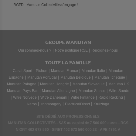
RGPD : Manutan Collectivités s'engage !
GROUPE MANUTAN
|
|
Qui sommes-nous ?
Notre politique RSE
Rejoignez-nous
TOUTE LA FAMILLE
|
|
|
|
Casal Sport
Pichon
Manutan France
Manutan Italie
Manutan
|
|
|
|
Espagne
Manutan Portugal
Manutan Belgique
Manutan Tchéquie
|
|
|
Manutan Pologne
Manutan Hongrie
Manutan Slovaquie
Manutan UK
|
|
|
Manutan Pays-Bas
Manutan Allemagne
Manutan Suisse
Witre Suède
|
|
|
|
|
Witre Norvège
Witre Danemark
Witre Finlande
Rapid Racking
|
|
|
Ikaros
Ironmongery
ElectricalDirect
Kruizinga
SITE DÉDIÉ AUX PROFESSIONNELS
MANUTAN COLLECTIVITÉS - SAS au capital de 7 560 000 euros - RCS
NIORT
402 673 560
- SIRET
402 673 560 000 23
- APE 4791 A