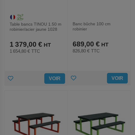
Banc bûche 100 cm
Table bancs TINOU 1.50 m
robinier
robinier/acier jaune 1028
689,00 €
1 379,00 €
826,80 €
TTC
1 654,80 €
TTC
AJOUTER
AJOUTER
VOIR
VOIR
AUX
AUX
FAVORIS
FAVORIS