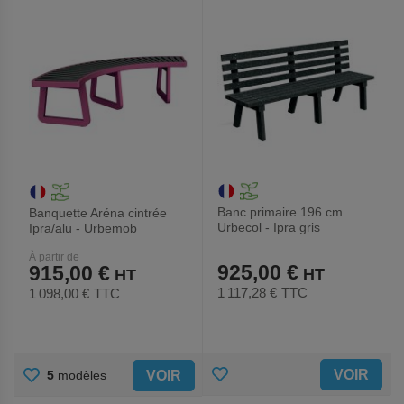
FAVORIS
FAVORIS
Banc primaire 196 cm
Banquette Aréna cintrée
Urbecol - Ipra gris
Ipra/alu - Urbemob
À partir de
925,00 €
915,00 €
1 117,28 €
TTC
1 098,00 €
TTC
AJOUTER
AJOUTER
VOIR
VOIR
5
modèles