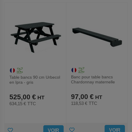
AUX
AUX
FAVORIS
FAVORIS
Banc pour table bancs
Table bancs 90 cm Urbecol
Chardonnay maternelle
en Ipra - gris
Urbecol - Ipra
97,00 €
525,00 €
118,53 €
TTC
634,15 €
TTC
AJOUTER
AJOUTER
VOIR
VOIR