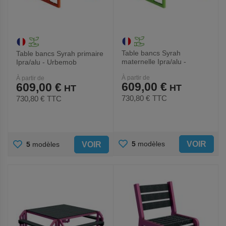
Table bancs Syrah
Table bancs Syrah primaire
maternelle Ipra/alu -
Ipra/alu - Urbemob
Urbemob
À partir de
À partir de
609,00 €
609,00 €
730,80 €
TTC
730,80 €
TTC
AJOUTER
AJOUTER
VOIR
5
modèles
VOIR
5
modèles
AUX
AUX
FAVORIS
FAVORIS