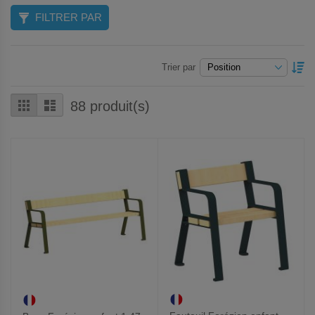
FILTRER PAR
P
Trier par
O
D
Grille
Liste
88
produit(s)