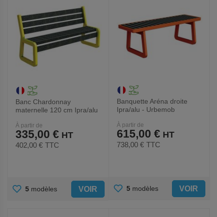
Banquette Aréna droite
Banc Chardonnay
Ipra/alu - Urbemob
maternelle 120 cm Ipra/alu
- Urbemob
À partir de
À partir de
615,00 €
335,00 €
738,00 €
TTC
402,00 €
TTC
AJOUTER
AJOUTER
VOIR
5
modèles
VOIR
5
modèles
AUX
AUX