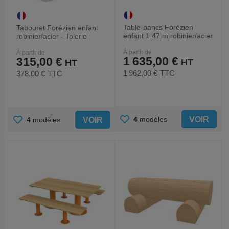
Table-bancs Forézien
Tabouret Forézien enfant
enfant 1,47 m robinier/acier
robinier/acier - Tolerie
- Tolerie Forezienne
Forezienne
À partir de
À partir de
1 635,00 €
315,00 €
1 962,00 €
TTC
378,00 €
TTC
AJOUTER
AJOUTER
VOIR
4
modèles
VOIR
4
modèles
AUX
AUX
FAVORIS
FAVORIS