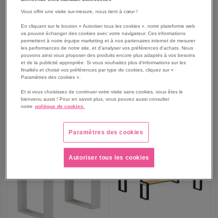
Vous offrir une visite sur-mesure, nous tient à cœur !
Banquette Forézien enfant
Table Forézien enfant 1,47
1,30 m robinier/acier -
m robinier/acier - Tolerie
En cliquant sur le bouton « Autoriser tous les cookies », notre plateforme web
Tolerie Forezienne
Forezienne
va pouvoir échanger des cookies avec votre navigateur. Ces informations
À partir de
À partir de
permettent à notre équipe marketing et à nos partenaires internet de mesurer
475,00 €
1 009,00 €
les performances de notre site, et d'analyser vos préférences d'achats. Nous
570,00 €
TTC
pouvons ainsi vous proposer des produits encore plus adaptés à vos besoins
1 210,80 €
TTC
et de la publicité appropriée. Si vous souhaitez plus d'informations sur les
finalités et choisir vos préférences par type de cookies, cliquez sur «
Paramètres des cookies ».
Et si vous choisissez de continuer votre visite sans cookies, vous êtes le
AJOUTER
bienvenu aussi ! Pour en savoir plus, vous pouvez aussi consulter
AJOUTER
VOIR
4
modèles
VOIR
4
modèles
notre
politique de cookies.
AUX
AUX
Paramètres des cookies
FAVORIS
FAVORIS
Autoriser tous les cookies