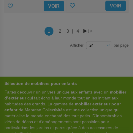
AJOUTER
AJOUTER
VOIR
VOIR
AUX
AUX
FAVORIS
FAVORIS
Page
Vous lisez actuellement la page
1
Page
2
Page
3
|
Page
4
PAGE
PAGE
Afficher
par page
Sélection de mobiliers pour enfants
Faites découvrir un univers unique aux enfants avec un
mobilier
d’extérieur
qui fait écho à leur monde tout en les initiant aux
habitudes des grands. La gamme de
mobilier extérieur pour
enfant
de Manutan Collectivités est une collection unique qui
matérialise le monde enchanté des tout petits. D’innombrables
idées de décos et d’aménagements sont possibles pour
particulariser les jardins et parcs grâce à des accessoires de