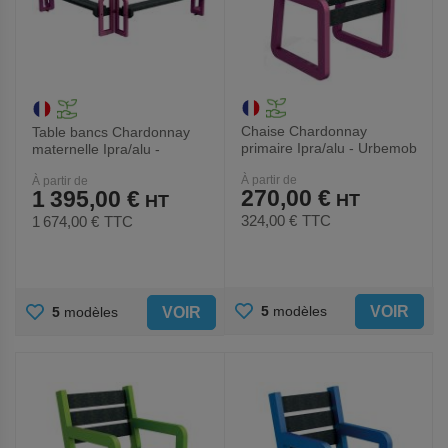
Chaise Chardonnay
Table bancs Chardonnay
primaire Ipra/alu - Urbemob
maternelle Ipra/alu -
Urbemob
À partir de
À partir de
270,00 €
1 395,00 €
324,00 €
TTC
1 674,00 €
TTC
AJOUTER
AJOUTER
VOIR
5
modèles
VOIR
5
modèles
AUX
AUX
FAVORIS
FAVORIS