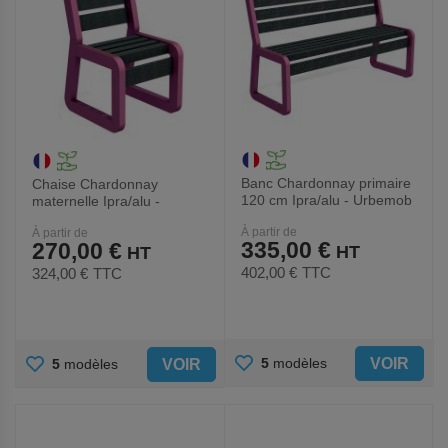
Banc Chardonnay primaire
Chaise Chardonnay
120 cm Ipra/alu - Urbemob
maternelle Ipra/alu -
Urbemob
À partir de
À partir de
335,00 €
270,00 €
402,00 €
TTC
324,00 €
TTC
AJOUTER
AJOUTER
VOIR
5
modèles
VOIR
5
modèles
AUX
AUX
FAVORIS
FAVORIS