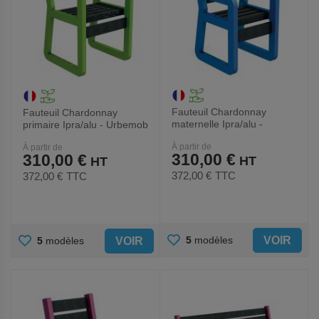
Fauteuil Chardonnay
Fauteuil Chardonnay
maternelle Ipra/alu -
primaire Ipra/alu - Urbemob
Urbemob
À partir de
À partir de
310,00 €
310,00 €
372,00 €
TTC
372,00 €
TTC
AJOUTER
AJOUTER
VOIR
5
modèles
VOIR
5
modèles
AUX
AUX
FAVORIS
FAVORIS