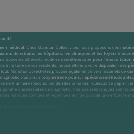
O
M
O
M
U
P
U
P
T
A
T
A
ualité
E
R
E
R
men médical
. Chez Manutan Collectivités, nous proposons des
matéri
R
E
R
E
isons de retraite, les hôpitaux, les cliniques et les foyers d’accu
vous trouverez différents modèles de
stéthoscope pour l’auscultation 
A
R
A
R
ids et la taille de vos résidents, nousmettons à votre disposition des
pè
as tout, Manutan Collectivités propose également divers matériels de
dia
U
C
U
C
diagnostic plus précis :
oxymètrede pouls, impédancemètre,doppler,
X
E
X
E
lèvement urinaire (flacons, bandelettes urinaires, rouleaux de papier th
e gamme d’accessoires de diagnostic. Nos abaisses langues sont toute
F
P
F
P
randes marques connues et reconnues afin de garantir une efficacité ma
A
R
A
R
inet ou votre salle de soins
V
O
V
O
iel médical
est obligatoire pour tous les
professionnels de santé
. Il
e
. Avec Manutan Collectivités, dénichez tout le
matériel de diagnostic
O
D
O
D
e infirmerie scolaire, les premiers points observés sont la taille et le p
istes. Mais les experts Manutan Collectivités ont sélectionné des
dispos