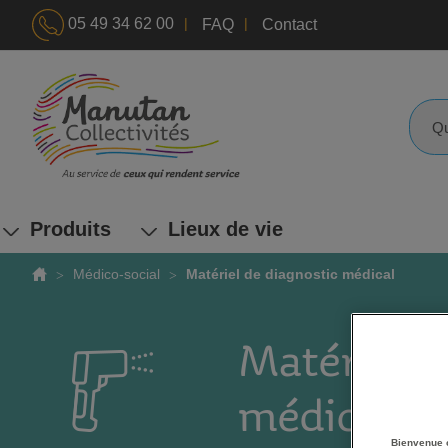
|
|
05 49 34 62 00
FAQ
Contact
ALLEZ
AU
CONTENU
Reche
Produits
Lieux de vie
Médico-social
Matériel de diagnostic médical
Matériel d
médical
Bienvenue 