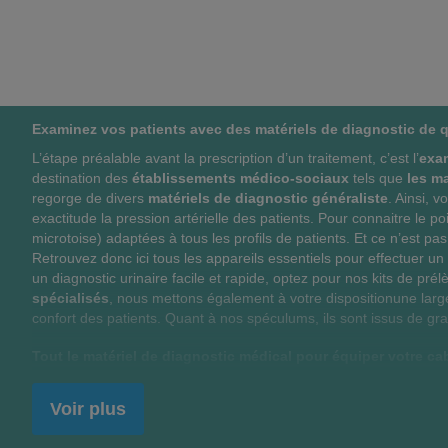
O
M
O
M
U
P
U
P
T
A
T
A
Examinez vos patients avec des matériels de diagnostic de q
E
R
E
R
L’étape préalable avant la prescription d’un traitement, c’est l’
exa
R
E
R
E
destination des
établissements médico-sociaux
tels que
les ma
regorge de divers
matériels de diagnostic généraliste
. Ainsi, 
A
R
A
R
exactitude la pression artérielle des patients. Pour connaitre le po
microtoise) adaptées à tous les profils de patients. Et ce n’est p
U
C
U
C
Retrouvez donc ici tous les appareils essentiels pour effectuer un 
X
E
X
E
un diagnostic urinaire facile et rapide, optez pour nos kits de pré
spécialisés
, nous mettons également à votre dispositionune larg
F
P
F
P
confort des patients. Quant à nos spéculums, ils sont issus de g
A
R
A
R
Tout le matériel de diagnostic médical pour équiper votre cab
V
O
V
O
En médecine généraliste ou pour un examen spécifique, le
matér
allant des
masques de protection
au
tensiomètre électroniqu
Voir plus
O
D
O
D
contrôle dans un foyer d'accueil médicalisé, un centre de soins ou un
intègrent le
petit mobilier médical
utilisable par tous les spécial