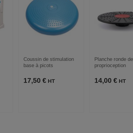
Coussin de stimulation
Planche ronde de
base à picots
proprioception
17,50 €
14,00 €
A
C
A
C
R
VOIR
J
O
J
O