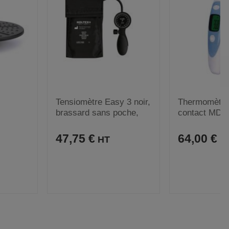
Tensiomètre Easy 3 noir,
Thermomètre
brassard sans poche,
contact MDI
adulte
47,75 €
64,00 €
A
C
A
C
VOIR
VOIR
J
O
J
O