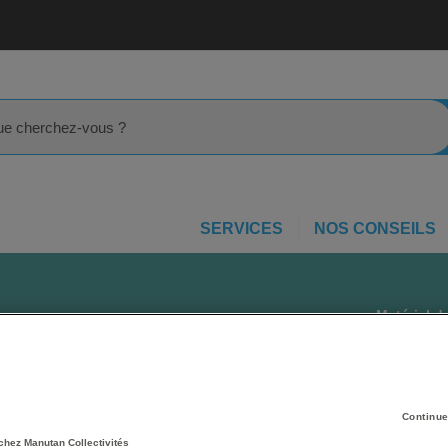
rcher
SERVICES
NOS CONSEILS
Matériel d
Tous les
ét
e diagnostic
médicalis
diagnosti
conditions
Continue
de
matérie
chez Manutan Collectivités
généralist