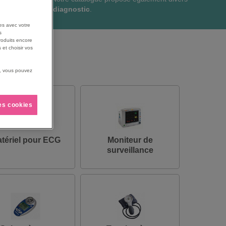
es médicaux de diagnostic
.
es avec votre
s
roduits encore
 et choisir vos
us, vous pouvez
les cookies
tériel pour ECG
Moniteur de
surveillance