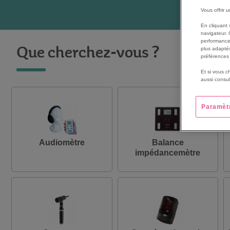
Vous offrir 
En cliquant 
navigateur. 
performance
Que cherchez-vous ?
plus adaptés
préférences 
Et si vous c
aussi consul
Paramèt
Audiomètre
Balance
impédancemètre