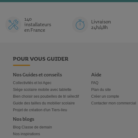
R
U
R
U
hme cardiaque. Destiné aux enfants comme aux adultes, ce
matériel d
I
I
I
I
140
S
T
Livraison
S
T
 le confort du patient
installateurs
24h/48h
en France
 médical
contribue à surveiller le rythme cardiaque, la température ou e
veille également à la sécurité des personnes qui le consultent. Afin de
t de
gants d'examen
à usage unique met petits et grands en confiance
ur de main.
POUR VOUS GUIDER
Nos Guides et conseils
Aide
Collectivités et loi Agec
FAQ
Siège scolaire mobile avec tablette
Plan du site
Bien choisir ses poubelles de tri sélectif
Créer un compte
Guide des tailles du mobilier scolaire
Contacter mon commercial
Projet de création d'un Tiers-lieu
Nos blogs
Blog Classe de demain
Nos inspirations