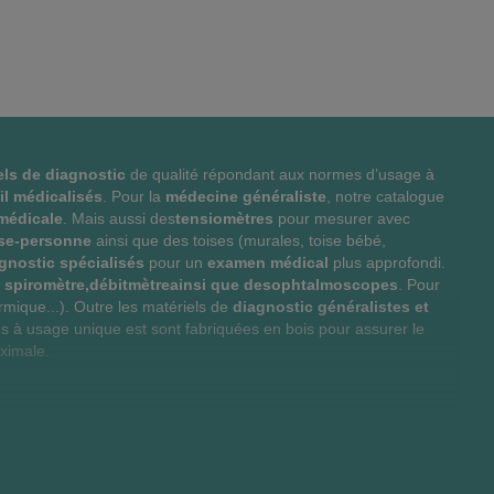
O
M
O
M
U
P
U
P
T
A
T
A
E
R
E
R
els de diagnostic
de qualité répondant aux normes d’usage à
R
E
R
E
eil médicalisés
. Pour la
médecine généraliste
, notre catalogue
médicale
. Mais aussi des
tensiomètres
pour mesurer avec
A
R
A
R
se-personne
ainsi que des toises (murales, toise bébé,
gnostic spécialisés
pour un
examen médical
plus approfondi.
U
C
U
C
 spiromètre,débitmètreainsi que desophtalmoscopes
. Pour
X
E
X
E
ermique...). Outre les matériels de
diagnostic généralistes et
s à usage unique est sont fabriquées en bois pour assurer le
F
P
F
P
ximale.
A
R
A
R
V
O
V
O
 se décline en une large gamme de meubles et d'accessoires,
 médical
répondant à vos besoins. Dans le cadre d'une visite de
O
D
O
D
oids. Faciles à installer et à utiliser, les toises et pèse-personne
itifs médicaux
permettant un suivi en cas de problème plus