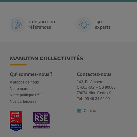
R
U
R
U
grave comme une baisse de tension ou une augmentation du ryt
I
I
I
I
d'adapter un traitement et accélérer la guérison.
S
+ de 300 000
T
130
S
T
Des fournitures médicales pour protéger tout en garantissant
références
experts
En complément des mesures de suivi, le
matériel de diagnostic
travail dans des conditions optimales, le
professionnel de santé
médical
de
masques de protection
, de
vêtements médicaux
e
des
lingettes désinfectantes
élimine bactéries et virus en un to
MANUTAN COLLECTIVITÉS
Qui sommes-nous ?
Contactez-nous
143, Bd Ampère
A propos de nous
CHAURAY – CS 90000
Notre marque
79074 Niort Cedex 9
Notre politique RSE
Tél : 05 49 34 62 00
Nos partenaires
Contact