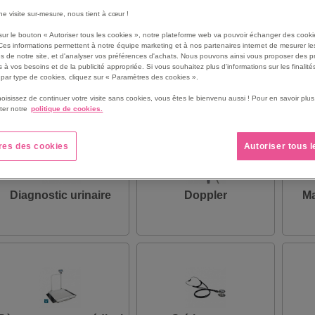
accessoir
une visite sur-mesure, nous tient à cœur !
sur le bouton « Autoriser tous les cookies », notre plateforme web va pouvoir échanger des cooki
Ces informations permettent à notre équipe marketing et à nos partenaires internet de mesurer le
s de notre site, et d'analyser vos préférences d'achats. Nous pouvons ainsi vous proposer des p
 à vos besoins et de la publicité appropriée. Si vous souhaitez plus d'informations sur les finalités
par type de cookies, cliquez sur « Paramètres des cookies ».
hoisissez de continuer votre visite sans cookies, vous êtes le bienvenu aussi ! Pour en savoir pl
ter notre
politique de cookies.
res des cookies
Autoriser tous 
Diagnostic urinaire
Doppler
Ma