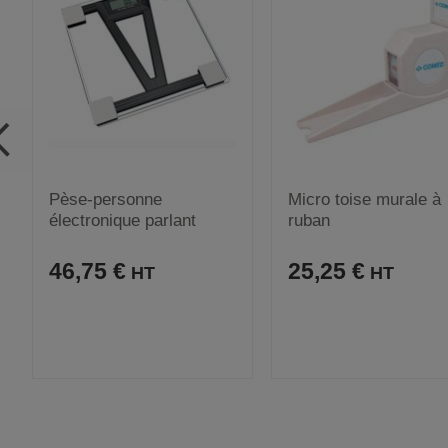
Pèse-personne
Micro toise murale à
électronique parlant
ruban
46,75 €
25,25 €
A
C
A
C
VOIR
VOI
J
O
J
O