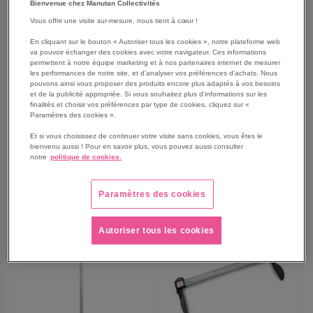
Bienvenue chez Manutan Collectivités
Vous offrir une visite sur-mesure, nous tient à cœur !
En cliquant sur le bouton « Autoriser tous les cookies », notre plateforme web
Toise bois à fixer au mur- -
Pèse-personne mécanique
va pouvoir échanger des cookies avec votre navigateur. Ces informations
Securimed
- Néo-T - Terraillon
permettent à notre équipe marketing et à nos partenaires internet de mesurer
les performances de notre site, et d'analyser vos préférences d'achats. Nous
pouvons ainsi vous proposer des produits encore plus adaptés à vos besoins
118,00 €
35,75 €
et de la publicité appropriée. Si vous souhaitez plus d'informations sur les
finalités et choisir vos préférences par type de cookies, cliquez sur «
141,60 €
TTC
42,90 €
TTC
Paramètres des cookies ».
Et si vous choisissez de continuer votre visite sans cookies, vous êtes le
bienvenu aussi ! Pour en savoir plus, vous pouvez aussi consulter
notre
politique de cookies.
AJOUTER
AJOUTER
VOIR
VOIR
AUX
Paramètres des cookies
AUX
FAVORIS
FAVORIS
Autoriser tous les cookies