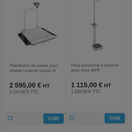
Pèse-personne à colonne
Plateforme de pesée pour
avec toise MPE
chaise roulante classe III
250K100HM
MWA 300K
1 115,00 €
2 595,00 €
1 338,00 €
TTC
3 114,00 €
TTC
AJOUTER
AJOUTER
VOIR
VOIR
AUX
AUX