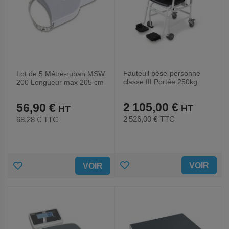
Fauteuil pèse-personne
Lot de 5 Métre-ruban MSW
classe III Portée 250kg
200 Longueur max 205 cm
2 105,00 €
56,90 €
2 526,00 €
TTC
68,28 €
TTC
AJOUTER
AJOUTER
VOIR
VOIR
AUX
AUX
FAVORIS
FAVORIS