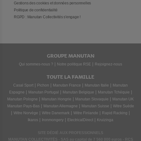
Gestions des cookies et données personnelles
Politique de confidentialité
RGPD : Manutan Collectivités s'engage !
GROUPE MANUTAN
|
|
Qui sommes-nous ?
Notre politique RSE
Rejoignez-nous
TOUTE LA FAMILLE
|
|
|
|
Casal Sport
Pichon
Manutan France
Manutan Italie
Manutan
|
|
|
|
Espagne
Manutan Portugal
Manutan Belgique
Manutan Tchéquie
|
|
|
Manutan Pologne
Manutan Hongrie
Manutan Slovaquie
Manutan UK
|
|
|
Manutan Pays-Bas
Manutan Allemagne
Manutan Suisse
Witre Suède
|
|
|
|
|
Witre Norvège
Witre Danemark
Witre Finlande
Rapid Racking
|
|
|
Ikaros
Ironmongery
ElectricalDirect
Kruizinga
SITE DÉDIÉ AUX PROFESSIONNELS
MANUTAN COLLECTIVITÉS - SAS au capital de 7 560 000 euros - RCS