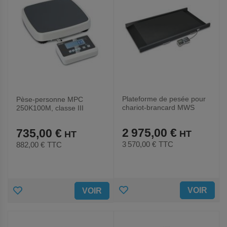
Plateforme de pesée pour
Pèse-personne MPC
chariot-brancard MWS
250K100M, classe III
300K
Portée 250 kg
2 975,00 €
735,00 €
3 570,00 €
TTC
882,00 €
TTC
AJOUTER
AJOUTER
VOIR
VOIR
AUX
AUX
FAVORIS
FAVORIS