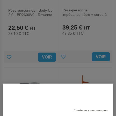
Pèse-personne
Pèse-personnes - Body Up
impédancemètre + corde à
2.0 - BR2600V0 - Rowenta
sauter-GYMFITCONNECT-
Terraillon
39,25 €
22,50 €
47,35 €
TTC
27,10 €
TTC
AJOUTER
AJOUTER
VOIR
VOIR
AUX
AUX
FAVORIS
FAVORIS
Continuer sans accepter