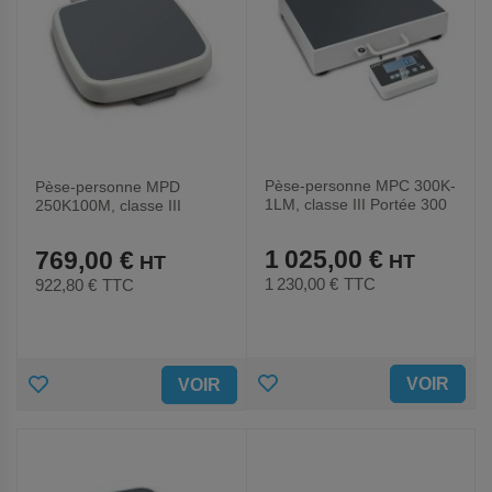
Pèse-personne MPC 300K-
Pèse-personne MPD
1LM, classe III Portée 300
250K100M, classe III
kg
Portée 250 kg
1 025,00 €
769,00 €
1 230,00 €
TTC
922,80 €
TTC
AJOUTER
AJOUTER
VOIR
VOIR
AUX
AUX
FAVORIS
FAVORIS