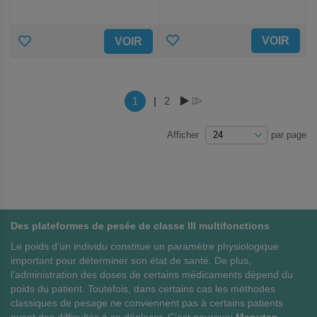
AJOUTER
AJOUTER
VOIR
VOIR
AUX
AUX
FAVORIS
FAVORIS
Page
Vous lisez actuellement la page
1
|
Page
2
PAGE
PAGE
Afficher
par page
Des plateformes de pesée de classe III multifonctions
Le poids d’un individu constitue un paramètre physiologique
important pour déterminer son état de santé. De plus,
l’administration des doses de certains médicaments dépend du
poids du patient. Toutefois, dans certains cas les méthodes
classiques de pesage ne conviennent pas à certains patients