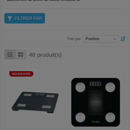
FILTRER PAR
P
Trier par
O
D
Grille
Liste
48
produit(s)
NOUVEAUTÉ