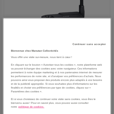
Continuer sans accepter
Bienvenue chez Manutan Collectivités
Vous offrir une visite sur-mesure, nous tient à cœur !
SKIP
Les avantages
En cliquant sur le bouton « Autoriser tous les cookies », notre plateforme web
TO
va pouvoir échanger des cookies avec votre navigateur. Ces informations
permettent à notre équipe marketing et à nos partenaires internet de mesurer
THE
Visualiseur 8Mp
les performances de notre site, et d'analyser vos préférences d'achats. Nous
BEGINNING
Zoom digital 16x
pouvons ainsi vous proposer des produits encore plus adaptés à vos besoins
OF
et de la publicité appropriée. Si vous souhaitez plus d'informations sur les
Zone de travail A3
finalités et choisir vos préférences par type de cookies, cliquez sur «
THE
Bras flexible et design portable
Paramètres des cookies ».
IMAGES
A distance distance ou en hybride, il est prêt pour
GALLERY
Et si vous choisissez de continuer votre visite sans cookies, vous êtes le
l'apprentissage
bienvenu aussi ! Pour en savoir plus, vous pouvez aussi consulter
Voir le descriptif complet
notre
politique de cookies.