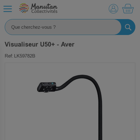
MO
RECHE
Visualiseur U50+ - Aver
Ref: LK59782B
SKIP
TO
THE
END
OF
THE
IMAGES
GALLERY