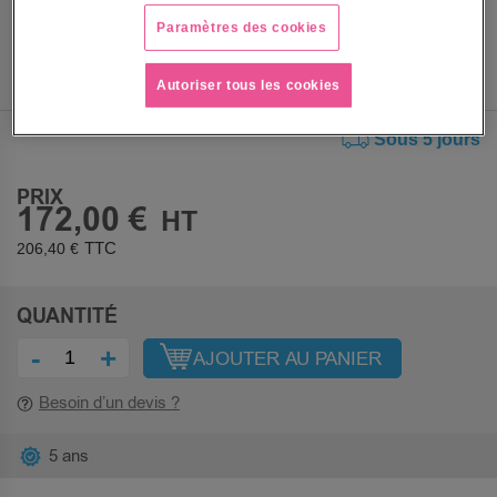
Paramètres des cookies
Autoriser tous les cookies
Sous 5 jours
PRIX
172,00 €
206,40 €
QUANTITÉ
-
+
AJOUTER AU PANIER
Besoin d’un devis ?
5 ans