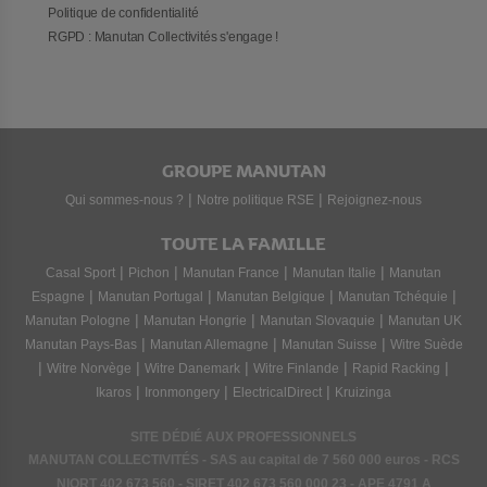
Politique de confidentialité
RGPD : Manutan Collectivités s'engage !
GROUPE MANUTAN
|
|
Qui sommes-nous ?
Notre politique RSE
Rejoignez-nous
TOUTE LA FAMILLE
|
|
|
|
Casal Sport
Pichon
Manutan France
Manutan Italie
Manutan
|
|
|
|
Espagne
Manutan Portugal
Manutan Belgique
Manutan Tchéquie
|
|
|
Manutan Pologne
Manutan Hongrie
Manutan Slovaquie
Manutan UK
|
|
|
Manutan Pays-Bas
Manutan Allemagne
Manutan Suisse
Witre Suède
|
|
|
|
|
Witre Norvège
Witre Danemark
Witre Finlande
Rapid Racking
|
|
|
Ikaros
Ironmongery
ElectricalDirect
Kruizinga
SITE DÉDIÉ AUX PROFESSIONNELS
MANUTAN COLLECTIVITÉS - SAS au capital de 7 560 000 euros - RCS
NIORT
402 673 560
- SIRET
402 673 560 000 23
- APE 4791 A