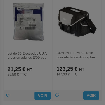
FAVORIS
FAVORIS
SACOCHE ECG SE1010
Lot de 30 Electrodes UU A
pour électrocardiographe-
pression adultes ECG pour
EDAN
électrocardiographe-EDAN
123,25 €
21,25 €
147,90 €
TTC
25,50 €
TTC
AJOUTER
AJOUTER
VOIR
VOIR
AUX
AUX