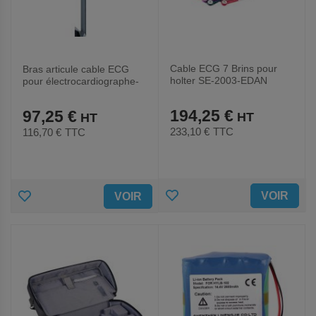
Cable ECG 7 Brins pour
Bras articule cable ECG
holter SE-2003-EDAN
pour électrocardiographe-
EDAN
194,25 €
97,25 €
233,10 €
TTC
116,70 €
TTC
AJOUTER
AJOUTER
VOIR
VOIR
AUX
AUX
FAVORIS
FAVORIS