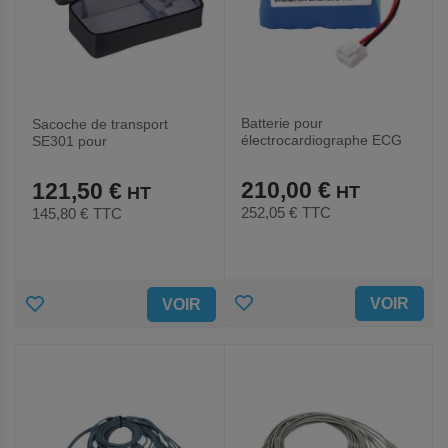
Batterie pour
Sacoche de transport
électrocardiographe ECG
SE301 pour
SE-301-EDAN
électrocardiographe-EDAN
210,00 €
121,50 €
252,05 €
TTC
145,80 €
TTC
AJOUTER
AJOUTER
VOIR
VOIR
AUX
AUX
FAVORIS
FAVORIS