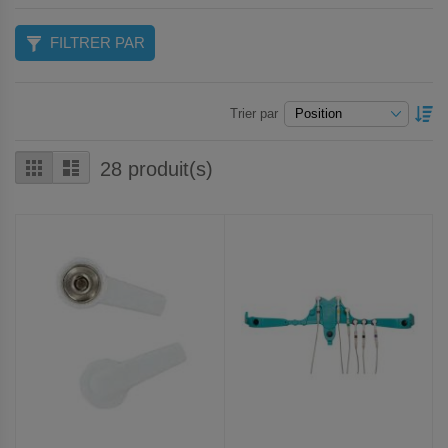
FILTRER PAR
P
Trier par
O
D
Grille
Liste
28
produit(s)