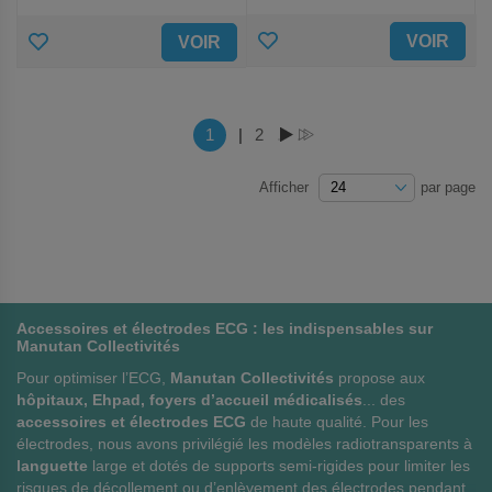
AJOUTER
AJOUTER
VOIR
VOIR
AUX
AUX
FAVORIS
FAVORIS
Page
Vous lisez actuellement la page
1
|
Page
2
PAGE
PAGE
Afficher
par page
Accessoires et électrodes ECG : les indispensables sur
Manutan Collectivités
Pour optimiser l’ECG,
Manutan Collectivités
propose aux
hôpitaux, Ehpad, foyers d’accueil médicalisés
... des
accessoires et électrodes ECG
de haute qualité. Pour les
électrodes, nous avons privilégié les modèles radiotransparents à
languette
large et dotés de supports semi-rigides pour limiter les
risques de décollement ou d’enlèvement des électrodes pendant