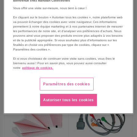
Bienvenue chez Manutan Collectivités
Vous offrir une visite sur-mesure, nous tient à cœur !
Papier pour
Ceinture universelle à
En cliquant sur le bouton « Autoriser tous les cookies », notre plateforme web
électrocardiographe ECG
sangle 11005/S-LEVMED
va pouvoir échanger des cookies avec votre navigateur. Ces informations
SE-1202-EDAN
permettent à notre équipe marketing et à nos partenaires internet de mesurer
les performances de notre site, et d'analyser vos préférences d'achats. Nous
11,40 €
560,00 €
pouvons ainsi vous proposer des produits encore plus adaptés à vos besoins
13,68 €
TTC
et de la publicité appropriée. Si vous souhaitez plus d'informations sur les
672,00 €
TTC
finalités et choisir vos préférences par type de cookies, cliquez sur «
Paramètres des cookies ».
Et si vous choisissez de continuer votre visite sans cookies, vous êtes le
bienvenu aussi ! Pour en savoir plus, vous pouvez aussi consulter
AJOUTER
notre
politique de cookies.
AJOUTER
VOIR
VOIR
AUX
AUX
Paramètres des cookies
FAVORIS
FAVORIS
Autoriser tous les cookies