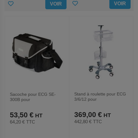
AJOUTER
AJOUTER
VOIR
VOIR
AUX
AUX
FAVORIS
FAVORIS
Stand à roulette pour ECG
Sacoche pour ECG SE-
3/6/12 pour
300B pour
électrocardiographe-EDAN
électrocardiographe-EDAN
369,00 €
53,50 €
442,80 €
TTC
64,20 €
TTC