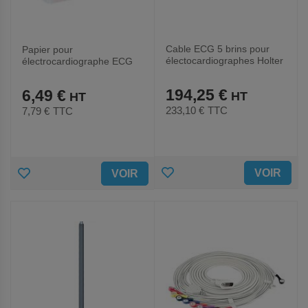
Cable ECG 5 brins pour
Papier pour
électocardiographes Holter
électrocardiographe ECG
SE-2003-EDAN
ISE-EDAN
194,25 €
6,49 €
233,10 €
TTC
7,79 €
TTC
AJOUTER
AJOUTER
VOIR
VOIR
AUX
AUX
FAVORIS
FAVORIS