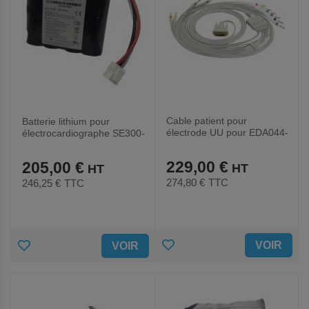
Cable patient pour
Batterie lithium pour
électrode UU pour EDA044-
électrocardiographe SE300-
EDAN
EDAN
229,00 €
205,00 €
274,80 €
TTC
246,25 €
TTC
AJOUTER
AJOUTER
VOIR
VOIR
AUX
AUX
FAVORIS
FAVORIS