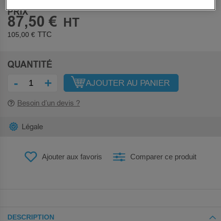
PRIX
87,50 €
105,00 €
QUANTITÉ
-
+
AJOUTER AU PANIER
Besoin d’un devis ?
Légale
Ajouter aux favoris
Comparer ce produit
DESCRIPTION