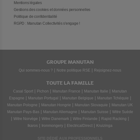
Mentions légales
Gestions des cookies et données personnelles
Politique de confidentialité
RGPD : Manutan Collectivités s'engage !
GROUPE MANUTAN
|
|
Qui sommes-nous ?
Notre politique RSE
Rejoignez-nous
TOUTE LA FAMILLE
|
|
|
|
Casal Sport
Pichon
Manutan France
Manutan Italie
Manutan
|
|
|
|
Espagne
Manutan Portugal
Manutan Belgique
Manutan Tchéquie
|
|
|
Manutan Pologne
Manutan Hongrie
Manutan Slovaquie
Manutan UK
|
|
|
Manutan Pays-Bas
Manutan Allemagne
Manutan Suisse
Witre Suède
|
|
|
|
|
Witre Norvège
Witre Danemark
Witre Finlande
Rapid Racking
|
|
|
Ikaros
Ironmongery
ElectricalDirect
Kruizinga
SITE DÉDIÉ AUX PROFESSIONNELS