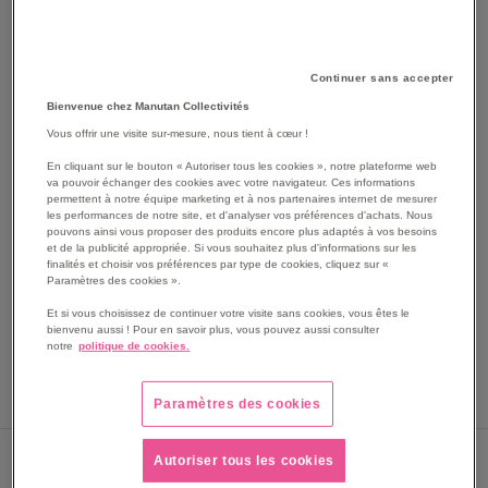
Continuer sans accepter
Bienvenue chez Manutan Collectivités
Vous offrir une visite sur-mesure, nous tient à cœur !
En cliquant sur le bouton « Autoriser tous les cookies », notre plateforme web
va pouvoir échanger des cookies avec votre navigateur. Ces informations
permettent à notre équipe marketing et à nos partenaires internet de mesurer
SKIP
Les avantages
les performances de notre site, et d'analyser vos préférences d'achats. Nous
TO
pouvons ainsi vous proposer des produits encore plus adaptés à vos besoins
THE
et de la publicité appropriée. Si vous souhaitez plus d'informations sur les
Adaptateur câble patient à fiche banane EDAN.
finalités et choisir vos préférences par type de cookies, cliquez sur «
BEGINNING
Adaptateur fiche banane.
Paramètres des cookies ».
OF
Pour câble patient.
THE
Et si vous choisissez de continuer votre visite sans cookies, vous êtes le
Voir le descriptif complet
bienvenu aussi ! Pour en savoir plus, vous pouvez aussi consulter
IMAGES
notre
politique de cookies.
GALLERY
Paramètres des cookies
Sous 10 jours
Autoriser tous les cookies