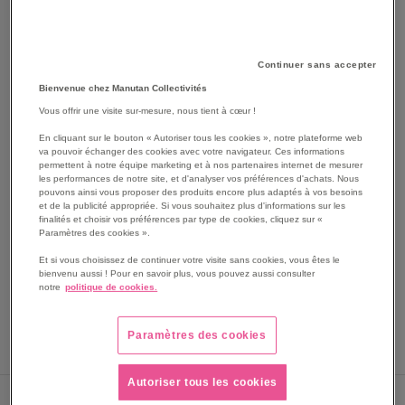
Continuer sans accepter
Bienvenue chez Manutan Collectivités
Vous offrir une visite sur-mesure, nous tient à cœur !
En cliquant sur le bouton « Autoriser tous les cookies », notre plateforme web
va pouvoir échanger des cookies avec votre navigateur. Ces informations
permettent à notre équipe marketing et à nos partenaires internet de mesurer
SKIP
Les avantages
les performances de notre site, et d'analyser vos préférences d'achats. Nous
TO
pouvons ainsi vous proposer des produits encore plus adaptés à vos besoins
THE
et de la publicité appropriée. Si vous souhaitez plus d'informations sur les
Câble ECG fiche banane pour électrocardiographe
finalités et choisir vos préférences par type de cookies, cliquez sur «
BEGINNING
ECGPAD EDAN.
Paramètres des cookies ».
OF
Câble ECG fiche banane.
THE
Et si vous choisissez de continuer votre visite sans cookies, vous êtes le
Pour modèle ECGPAD.
bienvenu aussi ! Pour en savoir plus, vous pouvez aussi consulter
IMAGES
Voir le descriptif complet
notre
politique de cookies.
GALLERY
Paramètres des cookies
Autoriser tous les cookies
Sous 10 jours