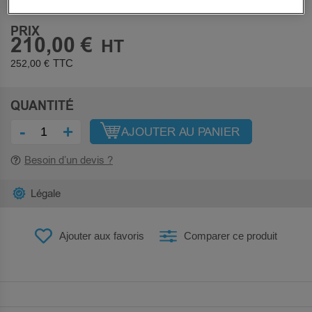
PRIX
210,00 €
252,00 €
QUANTITÉ
-
+
AJOUTER AU PANIER
Besoin d’un devis ?
Légale
Ajouter aux favoris
Comparer ce produit