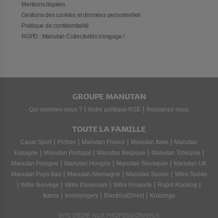
Mentions légales
Gestions des cookies et données personnelles
Politique de confidentialité
RGPD : Manutan Collectivités s'engage !
GROUPE MANUTAN
|
|
Qui sommes-nous ?
Notre politique RSE
Rejoignez-nous
TOUTE LA FAMILLE
|
|
|
|
Casal Sport
Pichon
Manutan France
Manutan Italie
Manutan
|
|
|
|
Espagne
Manutan Portugal
Manutan Belgique
Manutan Tchéquie
|
|
|
Manutan Pologne
Manutan Hongrie
Manutan Slovaquie
Manutan UK
|
|
|
Manutan Pays-Bas
Manutan Allemagne
Manutan Suisse
Witre Suède
|
|
|
|
|
Witre Norvège
Witre Danemark
Witre Finlande
Rapid Racking
|
|
|
Ikaros
Ironmongery
ElectricalDirect
Kruizinga
SITE DÉDIÉ AUX PROFESSIONNELS