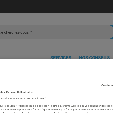
rcher
SERVICES
NOS CONSEILS
oires et Electrodes ECG
Stand à roulette pour ECG 3/6/12 pour
our
Les avantages
Continue
chez Manutan Collectivités
Stand à roulettes pour E
une visite sur-mesure, nous tient à cœur !
Pied à roulettes 5 branche
Compatible SE-300B, SE-
sur le bouton « Autoriser tous les cookies », notre plateforme web va pouvoir échanger des cooki
Ces informations permettent à notre équipe marketing et à nos partenaires internet de mesurer le
F3.