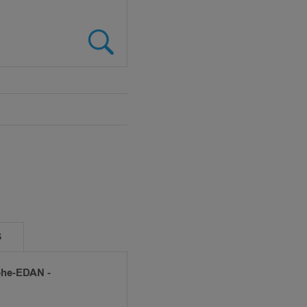
S
aphe-EDAN -