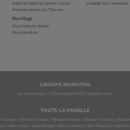
Guide des tailles du mobilier scolaire
Contacter mon commercial
Projet de création d'un Tiers-lieu
Nos blogs
Blog Classe de demain
Nos inspirations
GROUPE MANUTAN
|
|
Qui sommes-nous ?
Notre politique RSE
Rejoignez-nous
TOUTE LA FAMILLE
|
|
|
|
n Espagne
Manutan Portugal
Manutan Belgique
Manutan Tchéquie
Manuta
|
|
|
|
|
sse
Witre Suède
Witre Norvège
Witre Danemark
Witre Finlande
Rapid Rac