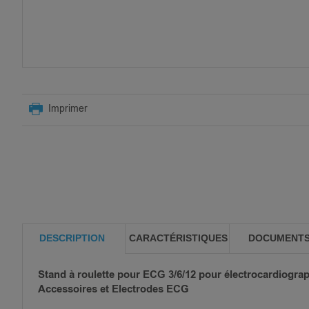
SKIP
TO
Imprimer
THE
BEGINNING
OF
THE
IMAGES
GALLERY
DESCRIPTION
CARACTÉRISTIQUES
DOCUMENT
Stand à roulette pour ECG 3/6/12 pour électrocardiogr
Accessoires et Electrodes ECG