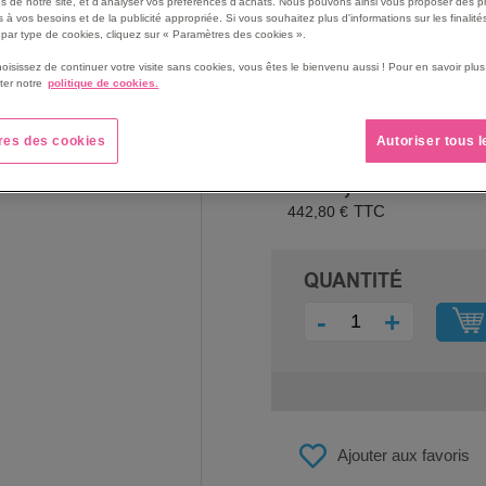
s de notre site, et d'analyser vos préférences d'achats. Nous pouvons ainsi vous proposer des p
Voir le descriptif complet
 à vos besoins et de la publicité appropriée. Si vous souhaitez plus d'informations sur les finalités
par type de cookies, cliquez sur « Paramètres des cookies ».
hoisissez de continuer votre visite sans cookies, vous êtes le bienvenu aussi ! Pour en savoir pl
ter notre
politique de cookies.
res des cookies
Autoriser tous 
PRIX
369,00 €
442,80 €
QUANTITÉ
-
+
Ajouter aux favoris