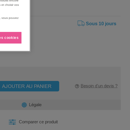
roduits encore
 et choisir vos
us, vous pouvez
Sous 10 jours
les cookies
AJOUTER AU PANIER
Besoin d’un devis ?
Légale
Comparer ce produit