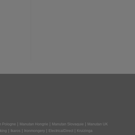
|
|
|
n Pologne
Manutan Hongrie
Manutan Slovaquie
Manutan UK
|
|
|
|
king
Ikaros
Ironmongery
ElectricalDirect
Kruizinga