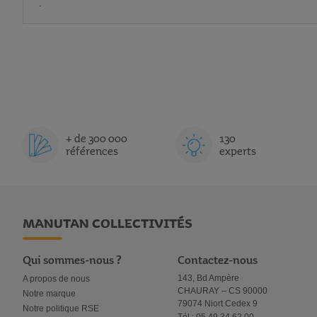
.
+ de 300 000
130
références
experts
MANUTAN COLLECTIVITÉS
Qui sommes-nous ?
Contactez-nous
143, Bd Ampère
A propos de nous
CHAURAY – CS 90000
Notre marque
79074 Niort Cedex 9
Notre politique RSE