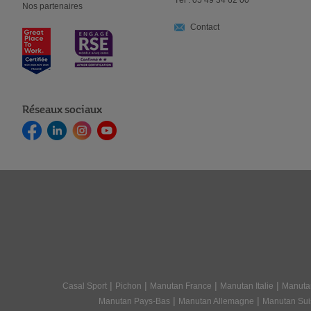
Tél : 05 49 34 62 00
Nos partenaires
Contact
Réseaux sociaux
|
|
|
|
Casal Sport
Pichon
Manutan France
Manutan Italie
Manuta
|
|
Manutan Pays-Bas
Manutan Allemagne
Manutan Sui