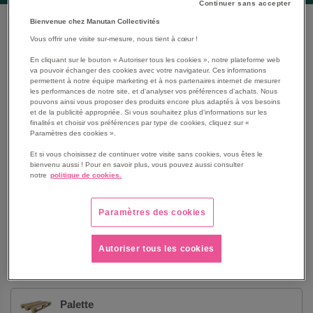
Continuer sans accepter
Bienvenue chez Manutan Collectivités
Que cherchez-vous ?
Vous offrir une visite sur-mesure, nous tient à cœur !
En cliquant sur le bouton « Autoriser tous les cookies », notre plateforme web
va pouvoir échanger des cookies avec votre navigateur. Ces informations
Chariot
permettent à notre équipe marketing et à nos partenaires internet de mesurer
les performances de notre site, et d'analyser vos préférences d'achats. Nous
pouvons ainsi vous proposer des produits encore plus adaptés à vos besoins
et de la publicité appropriée. Si vous souhaitez plus d'informations sur les
finalités et choisir vos préférences par type de cookies, cliquez sur «
Diable
Paramètres des cookies ».
Et si vous choisissez de continuer votre visite sans cookies, vous êtes le
bienvenu aussi ! Pour en savoir plus, vous pouvez aussi consulter
Emballer la marchandise
notre
politique de cookies.
Paramètres des cookies
Marchepied, escabeau et échelle
Autoriser tous les cookies
Mobilier d'atelier
Palette