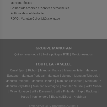
Mentions légales
Gestions des cookies et données personnelles
Politique de confidentialité
RGPD : Manutan Collectivités s'engage !
GROUPE MANUTAN
|
|
Qui sommes-nous ?
Notre politique RSE
Rejoignez-nous
TOUTE LA FAMILLE
|
|
|
|
Casal Sport
Pichon
Manutan France
Manutan Italie
Manutan
|
|
|
|
Espagne
Manutan Portugal
Manutan Belgique
Manutan Tchéquie
|
|
|
Manutan Pologne
Manutan Hongrie
Manutan Slovaquie
Manutan UK
|
|
|
Manutan Pays-Bas
Manutan Allemagne
Manutan Suisse
Witre Suède
|
|
|
|
|
Witre Norvège
Witre Danemark
Witre Finlande
Rapid Racking
|
|
|
Ikaros
Ironmongery
ElectricalDirect
Kruizinga
SITE DÉDIÉ AUX PROFESSIONNELS