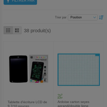
FILTRER PAR
P
Trier par
O
D
Grille
Liste
38
produit(s)
Ardoise carton seyes
Tablette d'écriture LCD de
agrandi/double ligne
9,7/10 pouces