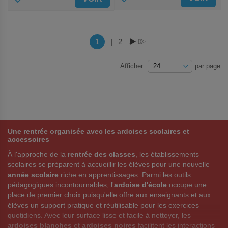
AUX
AUX
FAVORIS
FAVORIS
Page
Vous lisez actuellement la page
1
|
Page
2
PAGE
PAGE
Afficher
par page
Une rentrée organisée avec les ardoises scolaires et
accessoires
À l'approche de la
rentrée des classes
, les établissements
scolaires se préparent à accueillir les élèves pour une nouvelle
année scolaire
riche en apprentissages. Parmi les outils
pédagogiques incontournables, l'
ardoise d'école
occupe une
place de premier choix puisqu'elle offre aux enseignants et aux
élèves un support pratique et réutilisable pour les exercices
quotidiens. Avec leur surface lisse et facile à nettoyer, les
ardoises blanches
et
ardoises noires
facilitent les interactions