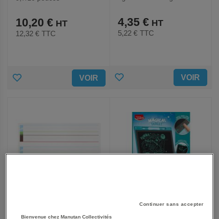
4,35 €
10,20 €
5,22 €
TTC
12,32 €
TTC
AJOUTER
AJOUTER
VOIR
VOIR
AUX
AUX
FAVORIS
FAVORIS
Continuer sans accepter
Bienvenue chez Manutan Collectivités