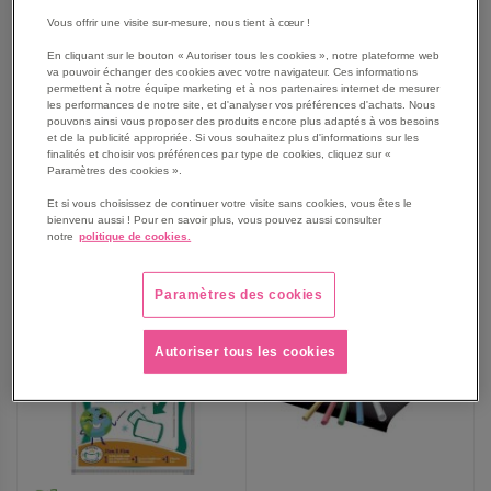
Tablette-ardoise effaçable à
Tableau magnétique
sec Magic Board grand
effaçable à sec 22x29cm
Vous offrir une visite sur-mesure, nous tient à cœur !
format
lignage pour DYS
En cliquant sur le bouton « Autoriser tous les cookies », notre plateforme web
13,80 €
6,05 €
va pouvoir échanger des cookies avec votre navigateur. Ces informations
permettent à notre équipe marketing et à nos partenaires internet de mesurer
16,64 €
TTC
7,26 €
TTC
les performances de notre site, et d'analyser vos préférences d'achats. Nous
pouvons ainsi vous proposer des produits encore plus adaptés à vos besoins
et de la publicité appropriée. Si vous souhaitez plus d'informations sur les
finalités et choisir vos préférences par type de cookies, cliquez sur «
Paramètres des cookies ».
AJOUTER
AJOUTER
VOIR
VOIR
Et si vous choisissez de continuer votre visite sans cookies, vous êtes le
bienvenu aussi ! Pour en savoir plus, vous pouvez aussi consulter
notre
politique de cookies.
AUX
AUX
FAVORIS
FAVORIS
Paramètres des cookies
Autoriser tous les cookies