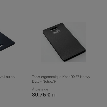
VOIR
VOIR
AUX
CE
FAVORIS
PRODUIT
vail au sol -
Tapis ergonomique KneeRX™ Heavy
Duty - Notrax®
À partir de
30,75 €