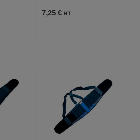
7,25 €
AJOUTER
COMPARER
VOIR
VOIR
AUX
CE
FAVORIS
PRODUIT