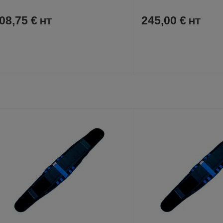
08,75 €
245,00 €
AJOUTER
COMPARER
AJOUTER
COMPARER
VOIR
AUX
CE
AUX
CE
FAVORIS
PRODUIT
FAVORIS
PRODUIT