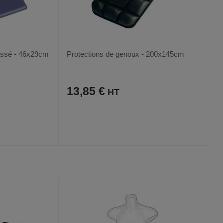
lassé - 46x29cm
Protections de genoux - 200x145cm
13,85 €
AJOUTER
COMPARER
VOIR
VOIR
AUX
CE
FAVORIS
PRODUIT