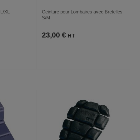
 L/XL
Ceinture pour Lombaires avec Bretelles
S/M
23,00 €
AJOUTER
COMPARER
VOIR
VOIR
AUX
CE
FAVORIS
PRODUIT