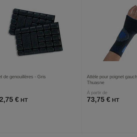
t de genouillères - Gris
Attèle pour poignet gauc
Thuasne
À partir de
2,75 €
73,75 €
AJOUTER
COMPARER
AJOUTER
COMPARER