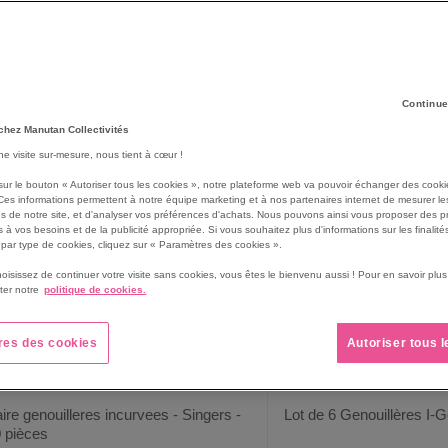
ravail. Dites adieu à ces soucis et travaillez en toute ergonomie en 
ets, l un vaste choix est disponible dans notre rubrique dédiée à la
p
56
produit(s)
rille
Liste
Continue
chez Manutan Collectivités
une visite sur-mesure, nous tient à cœur !
sur le bouton « Autoriser tous les cookies », notre plateforme web va pouvoir échanger des cooki
Ces informations permettent à notre équipe marketing et à nos partenaires internet de mesurer le
s de notre site, et d'analyser vos préférences d'achats. Nous pouvons ainsi vous proposer des p
 à vos besoins et de la publicité appropriée. Si vous souhaitez plus d'informations sur les finalités
par type de cookies, cliquez sur « Paramètres des cookies ».
hoisissez de continuer votre visite sans cookies, vous êtes le bienvenu aussi ! Pour en savoir pl
ter notre
politique de cookies.
res des cookies
Autoriser tous 
ire genouilleres incurvees - Singers -
Lot de 6 Genouillères I-G
 pièces