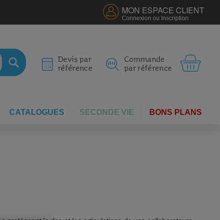
MON ESPACE CLIENT
Connexion ou Inscription
MON 
Devis par
Commande
référence
par référence
RECHERCHER
CATALOGUES
SECONDE VIE
BONS PLANS