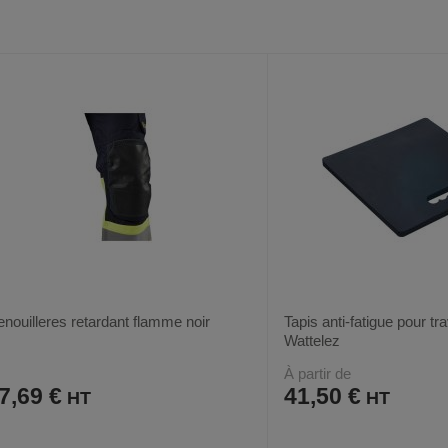
VOIR
2
AUX
CE
AUX
CE
FAVORIS
PRODUIT
FAVORIS
PRODUIT
nouilleres retardant flamme noir
Tapis anti-fatigue pour tra
Wattelez
À partir de
7,69 €
41,50 €