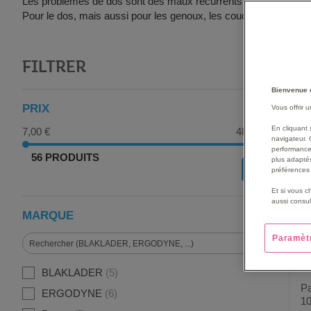
Les problèmes de dos sont des maux récurrents dans le monde du t
Pour le dos, mais aussi pour les genoux, les coudes ou les poign
FILTRER
G
Bienvenue 
PRIX
Vous offrir 
En cliquant 
7,00 €
486,00 €
navigateur. 
performance
56 PRODUITS
plus adaptés
OK
préférences 
Et si vous c
aussi consul
MARQUE
Paramèt
BLAKLADER
5
Pa
ERGODYNE
6
10