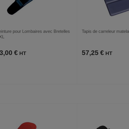
inture pour Lombaires avec Bretelles
Tapis de carreleur mate
XL
3,00 €
57,25 €
AJOUTER
COMPARER
AJOUTER
COMPARER
VOIR
AUX
CE
AUX
CE
FAVORIS
PRODUIT
FAVORIS
PRODUIT