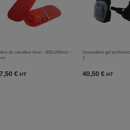
tins de carreleur lisse - 400x200mm -
Genouillère gel profressio
mm
2
7,50 €
40,50 €
AJOUTER
COMPARER
AJOUTER
COMPARER
VOIR
AUX
CE
AUX
CE
FAVORIS
PRODUIT
FAVORIS
PRODUIT