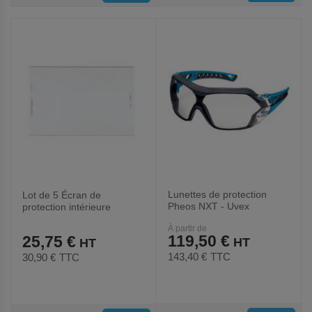
AUX
AUX
FAVORIS
FAVORIS
Lunettes de protection
Lot de 5 Écran de
Pheos NXT - Uvex
protection intérieure
Speedglas série 9100XX -
À partir de
3M
119,50 €
25,75 €
143,40 €
TTC
30,90 €
TTC