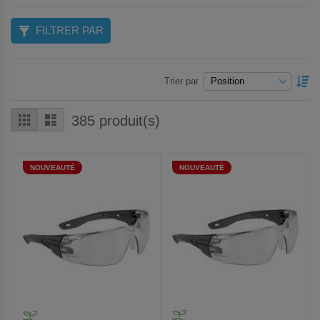
FILTRER PAR
P
Trier par
O
D
Grille
Liste
385
produit(s)
NOUVEAUTÉ
NOUVEAUTÉ