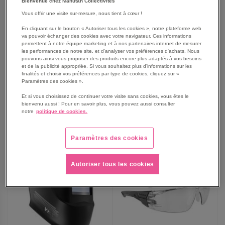
Bienvenue chez Manutan Collectivités
Vous offrir une visite sur-mesure, nous tient à cœur !
Lunettes STKS incolore
Lunettes RUSH 2.0 - Bolle
En cliquant sur le bouton « Autoriser tous les cookies », notre plateforme web
monture Anthracite - Bolle
Safety
va pouvoir échanger des cookies avec votre navigateur. Ces informations
Safety
permettent à notre équipe marketing et à nos partenaires internet de mesurer
À partir de
les performances de notre site, et d'analyser vos préférences d'achats. Nous
14,90 €
5,50 €
pouvons ainsi vous proposer des produits encore plus adaptés à vos besoins
17,88 €
TTC
et de la publicité appropriée. Si vous souhaitez plus d'informations sur les
6,60 €
TTC
finalités et choisir vos préférences par type de cookies, cliquez sur «
Paramètres des cookies ».
Et si vous choisissez de continuer votre visite sans cookies, vous êtes le
bienvenu aussi ! Pour en savoir plus, vous pouvez aussi consulter
AJOUTER
notre
politique de cookies.
AJOUTER
VOIR
VOIR
3
modèles
AUX
AUX
Paramètres des cookies
NOUVEAUTÉ
NOUVEAUTÉ
FAVORIS
FAVORIS
Autoriser tous les cookies