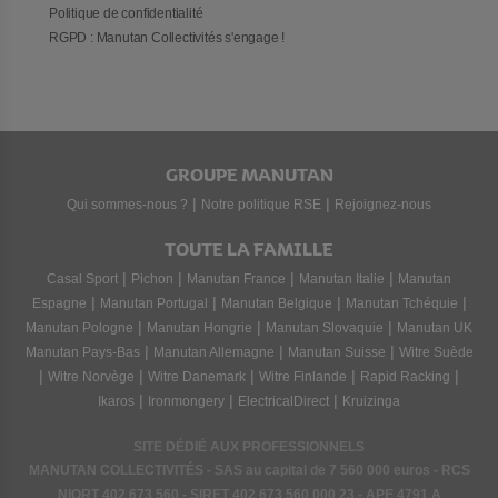
Politique de confidentialité
RGPD : Manutan Collectivités s'engage !
GROUPE MANUTAN
|
|
Qui sommes-nous ?
Notre politique RSE
Rejoignez-nous
TOUTE LA FAMILLE
|
|
|
|
Casal Sport
Pichon
Manutan France
Manutan Italie
Manutan
|
|
|
|
Espagne
Manutan Portugal
Manutan Belgique
Manutan Tchéquie
|
|
|
Manutan Pologne
Manutan Hongrie
Manutan Slovaquie
Manutan UK
|
|
|
Manutan Pays-Bas
Manutan Allemagne
Manutan Suisse
Witre Suède
|
|
|
|
|
Witre Norvège
Witre Danemark
Witre Finlande
Rapid Racking
|
|
|
Ikaros
Ironmongery
ElectricalDirect
Kruizinga
SITE DÉDIÉ AUX PROFESSIONNELS
MANUTAN COLLECTIVITÉS - SAS au capital de 7 560 000 euros - RCS
NIORT
402 673 560
- SIRET
402 673 560 000 23
- APE 4791 A