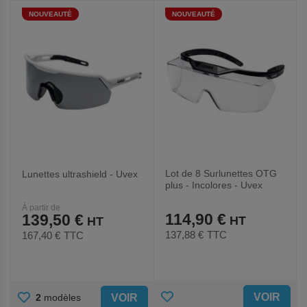
NOUVEAUTÉ
NOUVEAUTÉ
FAVORIS
FAVORIS
Lot de 8 Surlunettes OTG
Lunettes ultrashield - Uvex
plus - Incolores - Uvex
À partir de
114,90 €
139,50 €
137,88 €
TTC
167,40 €
TTC
AJOUTER
AJOUTER
VOIR
VOIR
2
modèles