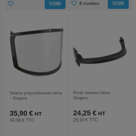
AJOUTER
AJOUTER
VOIR
2
modèles
VOIR
AUX
AUX
FAVORIS
FAVORIS
Porte visieres hima -
Visiere polycarbonate hima
Singers
- Singers
24,25 €
35,90 €
29,10 €
TTC
43,08 €
TTC