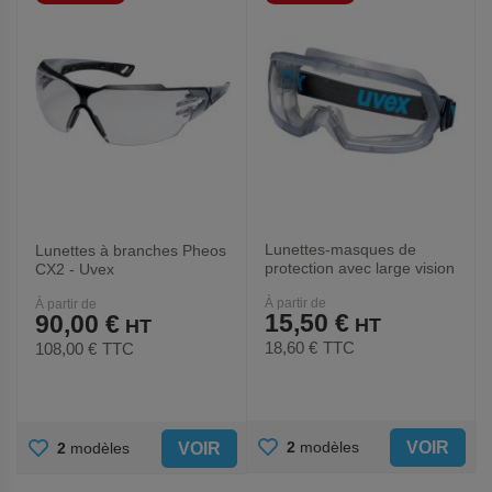
FAVORIS
FAVORIS
Lunettes-masques de
Lunettes à branches Pheos
protection avec large vision
CX2 - Uvex
- Uvex
À partir de
À partir de
15,50 €
90,00 €
18,60 €
TTC
108,00 €
TTC
AJOUTER
AJOUTER
VOIR
2
modèles
VOIR
2
modèles
AUX
AUX