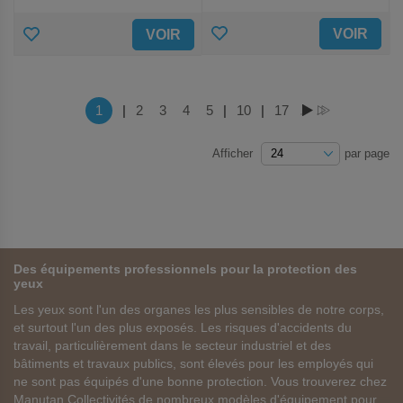
AJOUTER
AJOUTER
VOIR
VOIR
AUX
AUX
FAVORIS
FAVORIS
Page
Vous lisez actuellement la page
1
|
Page
2
Page
3
Page
4
Page
5
|
Page
10
|
Page
17
PAGE
PAGE
Afficher
par page
Des équipements professionnels pour la protection des
yeux
Les yeux sont l'un des organes les plus sensibles de notre corps,
et surtout l'un des plus exposés. Les risques d'accidents du
travail, particulièrement dans le secteur industriel et des
bâtiments et travaux publics, sont élevés pour les employés qui
ne sont pas équipés d'une bonne protection. Vous trouverez chez
Manutan Collectivités de nombreux modèles d'équipement pour