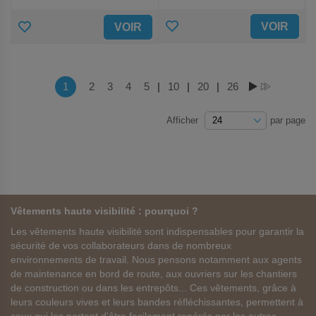
AJOUTER
AJOUTER
VOIR
VOIR
AUX
AUX
FAVORIS
FAVORIS
Page
Vous lisez actuellement la page
1
Page
2
Page
3
Page
4
Page
5
|
Page
10
|
Page
20
|
Page
26
PAGE
PAGE
Afficher
par page
Vêtements haute visibilité : pourquoi ?
Les vêtements haute visibilité sont indispensables pour garantir la
sécurité de vos collaborateurs dans de nombreux
environnements de travail. Nous pensons notamment aux agents
de maintenance en bord de route, aux ouvriers sur les chantiers
de construction ou dans les entrepôts... Ces vêtements, grâce à
leurs couleurs vives et leurs bandes réfléchissantes, permettent à