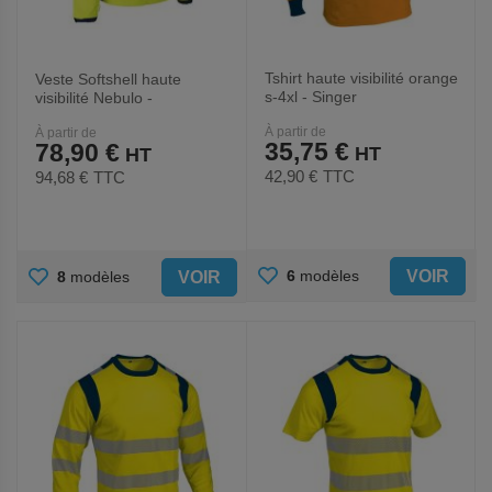
Tshirt haute visibilité orange
Veste Softshell haute
s-4xl - Singer
visibilité Nebulo -
Coverguard
À partir de
À partir de
35,75 €
78,90 €
42,90 €
TTC
94,68 €
TTC
AJOUTER
AJOUTER
VOIR
6
modèles
VOIR
8
modèles
AUX
AUX
FAVORIS
FAVORIS