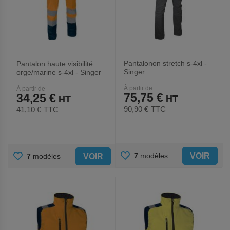
Pantalonon stretch s-4xl -
Pantalon haute visibilité
Singer
orge/marine s-4xl - Singer
À partir de
À partir de
75,75 €
34,25 €
90,90 €
TTC
41,10 €
TTC
AJOUTER
AJOUTER
VOIR
7
modèles
VOIR
7
modèles
AUX
AUX
FAVORIS
FAVORIS