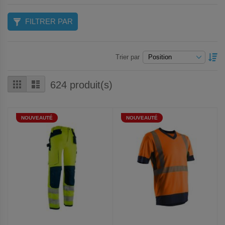
FILTRER PAR
P
Trier par
O
D
Grille
Liste
624
produit(s)
NOUVEAUTÉ
NOUVEAUTÉ