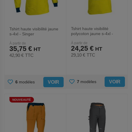
Tshirt haute visibilité
Tshirt haute visibilité jaune
polycoton jaune s-4xl -
s-4xl - Singer
Singer
À partir de
À partir de
24,25 €
35,75 €
29,10 €
TTC
42,90 €
TTC
AJOUTER
AJOUTER
VOIR
7
modèles
VOIR
6
modèles
AUX
AUX
NOUVEAUTÉ
FAVORIS
FAVORIS