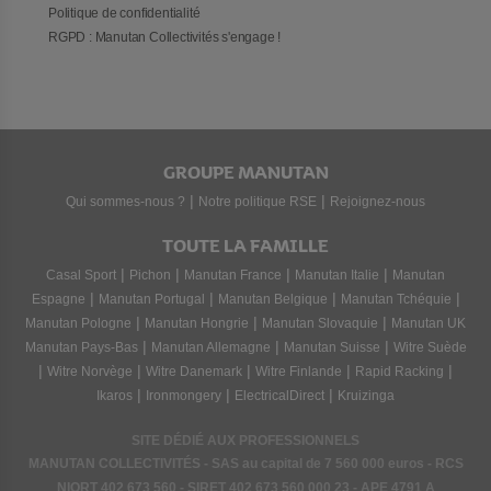
Politique de confidentialité
RGPD : Manutan Collectivités s'engage !
GROUPE MANUTAN
|
|
Qui sommes-nous ?
Notre politique RSE
Rejoignez-nous
TOUTE LA FAMILLE
|
|
|
|
Casal Sport
Pichon
Manutan France
Manutan Italie
Manutan
|
|
|
|
Espagne
Manutan Portugal
Manutan Belgique
Manutan Tchéquie
|
|
|
Manutan Pologne
Manutan Hongrie
Manutan Slovaquie
Manutan UK
|
|
|
Manutan Pays-Bas
Manutan Allemagne
Manutan Suisse
Witre Suède
|
|
|
|
|
Witre Norvège
Witre Danemark
Witre Finlande
Rapid Racking
|
|
|
Ikaros
Ironmongery
ElectricalDirect
Kruizinga
SITE DÉDIÉ AUX PROFESSIONNELS
MANUTAN COLLECTIVITÉS - SAS au capital de 7 560 000 euros - RCS
NIORT
402 673 560
- SIRET
402 673 560 000 23
- APE 4791 A