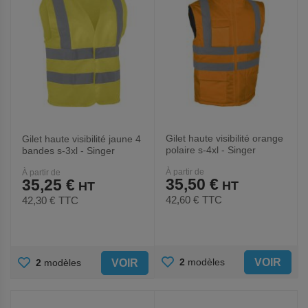
Gilet haute visibilité orange
Gilet haute visibilité jaune 4
polaire s-4xl - Singer
bandes s-3xl - Singer
À partir de
À partir de
35,50 €
35,25 €
42,60 €
TTC
42,30 €
TTC
AJOUTER
AJOUTER
VOIR
2
modèles
VOIR
2
modèles
AUX
AUX