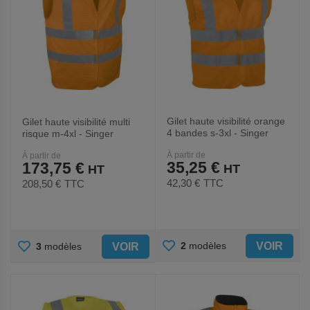
Gilet haute visibilité orange
Gilet haute visibilité multi
4 bandes s-3xl - Singer
risque m-4xl - Singer
À partir de
À partir de
35,25 €
173,75 €
42,30 €
TTC
208,50 €
TTC
AJOUTER
AJOUTER
VOIR
2
modèles
VOIR
3
modèles
AUX
AUX
FAVORIS
FAVORIS