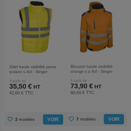
FAVORIS
FAVORIS
Blouson haute visibilité
Gilet haute visibilité jaune
orange s a 4xl - Singer
polaire s-4xl - Singer
À partir de
À partir de
73,90 €
35,50 €
88,68 €
TTC
42,60 €
TTC
AJOUTER
AJOUTER
VOIR
7
modèles
VOIR
2
modèles
AUX
AUX