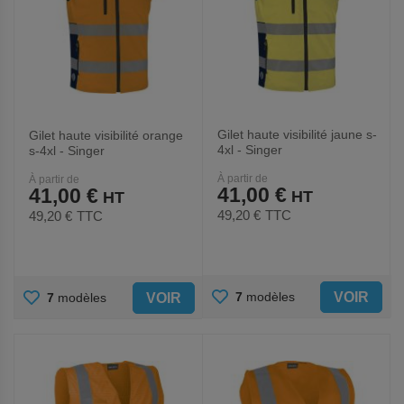
Gilet haute visibilité jaune s-
Gilet haute visibilité orange
4xl - Singer
s-4xl - Singer
À partir de
À partir de
41,00 €
41,00 €
49,20 €
TTC
49,20 €
TTC
AJOUTER
AJOUTER
VOIR
7
modèles
VOIR
7
modèles
AUX
AUX
FAVORIS
FAVORIS