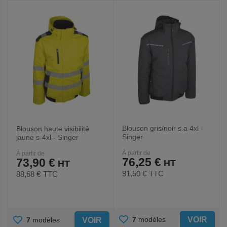
FAVORIS
FAVORIS
Blouson gris/noir s a 4xl -
Blouson haute visibilité
Singer
jaune s-4xl - Singer
À partir de
À partir de
76,25 €
73,90 €
91,50 €
TTC
88,68 €
TTC
AJOUTER
AJOUTER
VOIR
7
modèles
VOIR
7
modèles