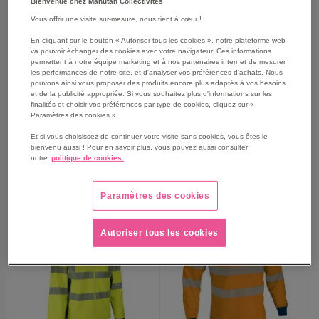
Bienvenue chez Manutan Collectivités
Vous offrir une visite sur-mesure, nous tient à cœur !
Parka de pluie haute
T-shirt haute visibilité
En cliquant sur le bouton « Autoriser tous les cookies », notre plateforme web
visibilité Auro - Coverguard
manches longues Somo -
va pouvoir échanger des cookies avec votre navigateur. Ces informations
Coverguard
permettent à notre équipe marketing et à nos partenaires internet de mesurer
À partir de
À partir de
les performances de notre site, et d'analyser vos préférences d'achats. Nous
58,90 €
27,90 €
pouvons ainsi vous proposer des produits encore plus adaptés à vos besoins
70,68 €
TTC
et de la publicité appropriée. Si vous souhaitez plus d'informations sur les
33,48 €
TTC
finalités et choisir vos préférences par type de cookies, cliquez sur «
Paramètres des cookies ».
Et si vous choisissez de continuer votre visite sans cookies, vous êtes le
bienvenu aussi ! Pour en savoir plus, vous pouvez aussi consulter
AJOUTER
notre
politique de cookies.
AJOUTER
VOIR
8
modèles
VOIR
8
modèles
AUX
AUX
Paramètres des cookies
NOUVEAUTÉ
FAVORIS
FAVORIS
Autoriser tous les cookies