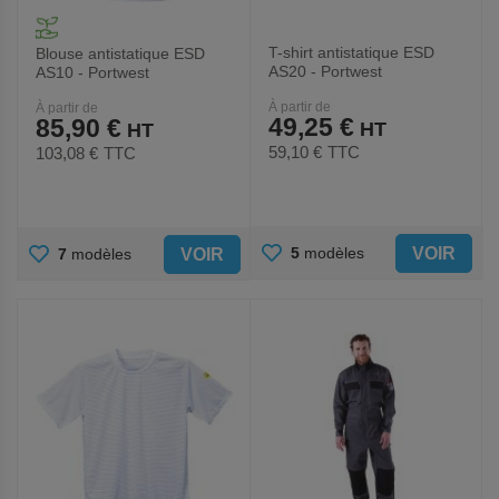
T-shirt antistatique ESD
Blouse antistatique ESD
AS20 - Portwest
AS10 - Portwest
À partir de
À partir de
49,25 €
85,90 €
59,10 €
TTC
103,08 €
TTC
AJOUTER
AJOUTER
VOIR
5
modèles
VOIR
7
modèles
AUX
AUX
FAVORIS
FAVORIS