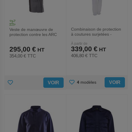
Combinaison de protection
Veste de manœuvre de
à coutures surjetées -
protection contre les ARC
Singer
Flash - Catu
À partir de
339,00 €
295,00 €
406,80 €
TTC
354,00 €
TTC
AJOUTER
AJOUTER
VOIR
4
modèles
VOIR
AUX
AUX
FAVORIS
FAVORIS