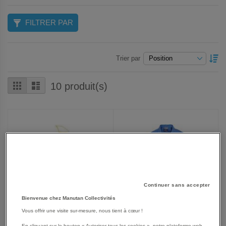
FILTRER PAR
P
Trier par
O
D
Grille
Liste
10
produit(s)
Continuer sans accepter
Bienvenue chez Manutan Collectivités
Vous offrir une visite sur-mesure, nous tient à cœur !
En cliquant sur le bouton « Autoriser tous les cookies », notre plateforme web