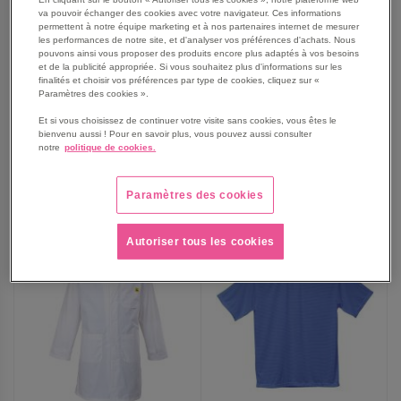
va pouvoir échanger des cookies avec votre navigateur. Ces informations
Blouse antistatique ESD
Lot de 25 Tablier Tychem®
permettent à notre équipe marketing et à nos partenaires internet de mesurer
AS10 - Portwest
2000 C
les performances de notre site, et d'analyser vos préférences d'achats. Nous
pouvons ainsi vous proposer des produits encore plus adaptés à vos besoins
À partir de
et de la publicité appropriée. Si vous souhaitez plus d'informations sur les
85,90 €
131,90 €
finalités et choisir vos préférences par type de cookies, cliquez sur «
Paramètres des cookies ».
103,08 €
TTC
158,28 €
TTC
Et si vous choisissez de continuer votre visite sans cookies, vous êtes le
bienvenu aussi ! Pour en savoir plus, vous pouvez aussi consulter
notre
politique de cookies.
AJOUTER
AJOUTER
VOIR
6
modèles
VOIR
Paramètres des cookies
AUX
AUX
FAVORIS
FAVORIS
Autoriser tous les cookies