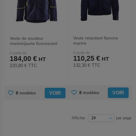
Veste retardant flamme
Veste de soudeur
marine
marine/jaune fluorescent
À partir de
À partir de
110,25 €
184,00 €
132,30 €
TTC
220,80 €
TTC
AJOUTER
AJOUTER
VOIR
8
modèles
VOIR
8
modèles
AUX
AUX
FAVORIS
FAVORIS
Afficher
par page