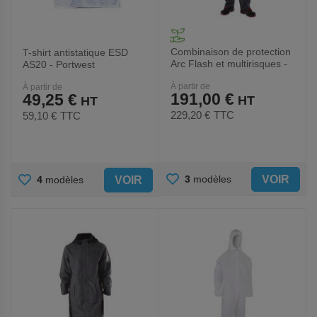
Combinaison de protection
T-shirt antistatique ESD
Arc Flash et multirisques -
AS20 - Portwest
Catu
À partir de
À partir de
191,00 €
49,25 €
229,20 €
TTC
59,10 €
TTC
AJOUTER
AJOUTER
VOIR
3
modèles
VOIR
4
modèles
AUX
AUX
FAVORIS
FAVORIS