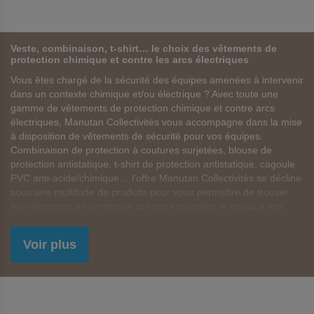
Veste, combinaison, t-shirt… le choix des vêtements de
protection chimique et contre les arcs électriques
Vous êtes chargé de la sécurité des équipes amenées à intervenir
dans un contexte chimique et/ou électrique ? Avec toute une
gamme de vêtements de protection chimique et contre arcs
électriques, Manutan Collectivités vous accompagne dans la mise
à disposition de vêtements de sécurité pour vos équipes.
Combinaison de protection à coutures surjetées, blouse de
protection antistatique, t-shirt de protection antistatique, cagoule
PVC anti-acide/chimique… l’offre Manutan Collectivités se décline
sous une multitude de produits pour vous permettre de trouver
les vêtements de protection qui correspondent le mieux à vos
besoins.
Voir plus
Des vêtements de protection chimique et contre arc
électrique directement livrés à vos équipes
Garant de la qualité des
vêtements de protection chimique et
contre arc électrique
référencés dans cette rubrique, Manutan
Collectivités s’emploie également à faciliter toutes vos