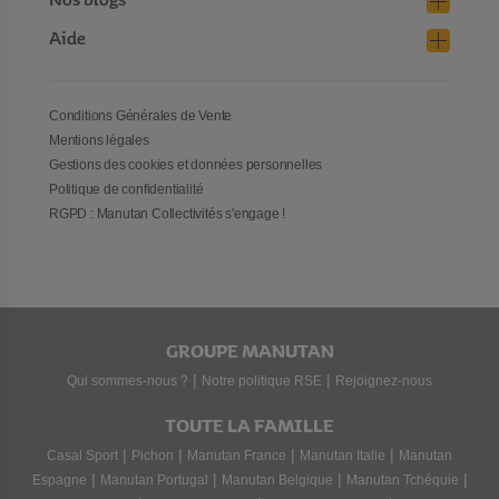
Nos blogs
Aide
Conditions Générales de Vente
Mentions légales
Gestions des cookies et données personnelles
Politique de confidentialité
RGPD : Manutan Collectivités s'engage !
GROUPE MANUTAN
|
|
Qui sommes-nous ?
Notre politique RSE
Rejoignez-nous
TOUTE LA FAMILLE
|
|
|
|
Casal Sport
Pichon
Manutan France
Manutan Italie
Manutan
|
|
|
|
Espagne
Manutan Portugal
Manutan Belgique
Manutan Tchéquie