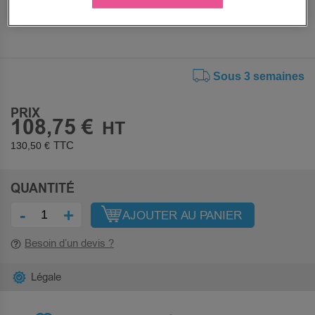
Sous 3 semaines
PRIX
108,75 €
130,50 €
QUANTITÉ
-
+
AJOUTER AU PANIER
Besoin d’un devis ?
Légale