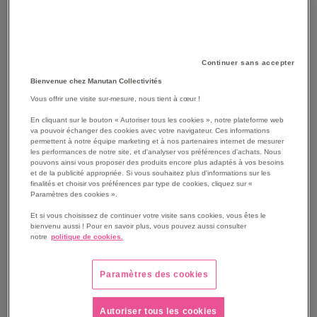
Continuer sans accepter
Bienvenue chez Manutan Collectivités
Vous offrir une visite sur-mesure, nous tient à cœur !
En cliquant sur le bouton « Autoriser tous les cookies », notre plateforme web
va pouvoir échanger des cookies avec votre navigateur. Ces informations
SKIP
Les avantages
permettent à notre équipe marketing et à nos partenaires internet de mesurer
TO
les performances de notre site, et d'analyser vos préférences d'achats. Nous
THE
S'insère facilement dans les poches de pantalon de
pouvons ainsi vous proposer des produits encore plus adaptés à vos besoins
et de la publicité appropriée. Si vous souhaitez plus d'informations sur les
BEGINNING
travail prévues à cet effet.
finalités et choisir vos préférences par type de cookies, cliquez sur «
OF
Résistance à l'eau et robustesse grâce aux matériaux.
Paramètres des cookies ».
THE
Bonne flexibilité grâce aux zones de flexion (nervures).
Et si vous choisissez de continuer votre visite sans cookies, vous êtes le
IMAGES
Ne contient pas de métaux lourds ni de produits
bienvenu aussi ! Pour en savoir plus, vous pouvez aussi consulter
GALLERY
bromés.
notre
politique de cookies.
Convient aux environnements chauds et froids
(température d'utilisation de -30°C à +60°C)
Paramètres des cookies
Voir le descriptif complet
Autoriser tous les cookies