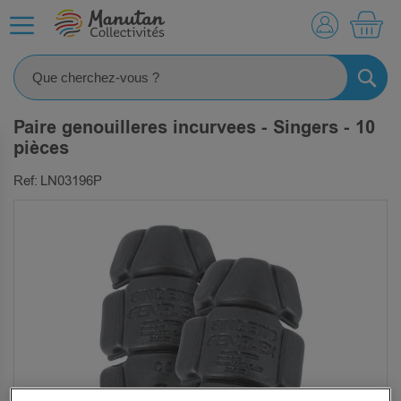
MO
RECHE
Paire genouilleres incurvees - Singers - 10
pièces
Ref: LN03196P
SKIP
TO
THE
END
OF
THE
IMAGES
GALLERY