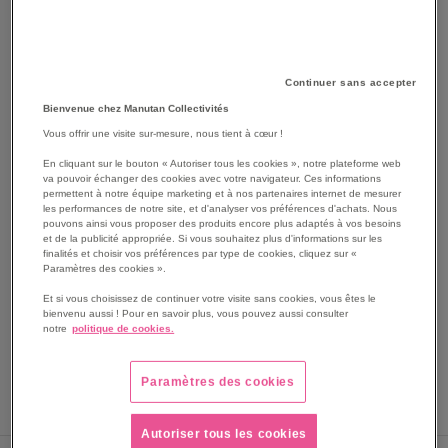
Continuer sans accepter
Bienvenue chez Manutan Collectivités
Vous offrir une visite sur-mesure, nous tient à cœur !
SKIP
En cliquant sur le bouton « Autoriser tous les cookies », notre plateforme web
Les avantages
va pouvoir échanger des cookies avec votre navigateur. Ces informations
TO
permettent à notre équipe marketing et à nos partenaires internet de mesurer
THE
Protections de genoux de type 2 Ergonomiques et très
les performances de notre site, et d'analyser vos préférences d'achats. Nous
BEGINNING
pouvons ainsi vous proposer des produits encore plus adaptés à vos besoins
confortables.
et de la publicité appropriée. Si vous souhaitez plus d'informations sur les
OF
Zone de souplesse pour optimiser le confort.
finalités et choisir vos préférences par type de cookies, cliquez sur «
THE
Paramètres des cookies ».
Faible poids.
IMAGES
Excellente résistance à l’eau.
Et si vous choisissez de continuer votre visite sans cookies, vous êtes le
GALLERY
Se glisse dans la poche prévue à cet effet sur le
bienvenu aussi ! Pour en savoir plus, vous pouvez aussi consulter
notre
politique de cookies.
pantalon.
Voir le descriptif complet
Paramètres des cookies
Autoriser tous les cookies