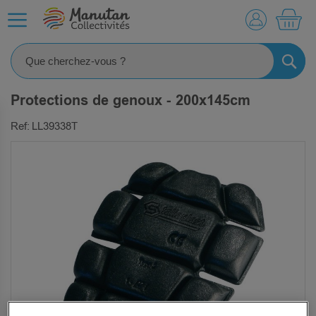
MO
RECHE
Protections de genoux - 200x145cm
Ref: LL39338T
SKIP
TO
THE
END
OF
THE
IMAGES
GALLERY