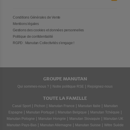
Conditions Générales de Vente
Mentions légales
Gestions des cookies et données personnelles
Politique de confidentialité
RGPD : Manutan Collectivités s'engage !
GROUPE MANUTAN
|
|
Qui sommes-nous ?
Notre politique RSE
Rejoignez-nous
TOUTE LA FAMILLE
|
|
|
|
Casal Sport
Pichon
Manutan France
Manutan Italie
Manutan
|
|
|
|
Espagne
Manutan Portugal
Manutan Belgique
Manutan Tchéquie
|
|
|
Manutan Pologne
Manutan Hongrie
Manutan Slovaquie
Manutan UK
|
|
|
Manutan Pays-Bas
Manutan Allemagne
Manutan Suisse
Witre Suède