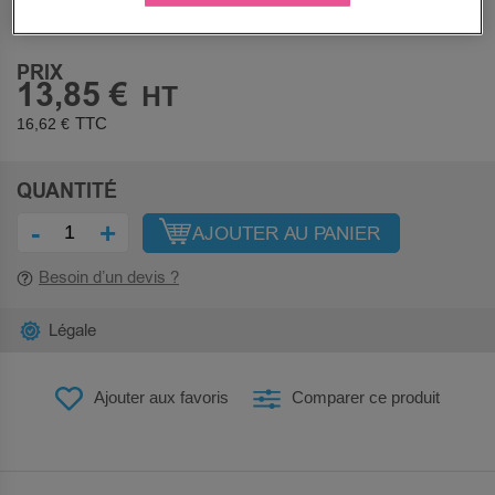
Nous contacter
PRIX
13,85 €
16,62 €
QUANTITÉ
-
+
AJOUTER AU PANIER
Besoin d’un devis ?
Légale
Ajouter aux favoris
Comparer ce produit