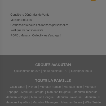
Conditions Générales de Vente
Mentions légales
Gestions des cookies et données personnelles
Politique de confidentialité
RGPD : Manutan Collectivités s'engage !
GROUPE MANUTAN
|
|
Qui sommes-nous ?
Notre politique RSE
Rejoignez-nous
TOUTE LA FAMILLE
|
|
|
|
Casal Sport
Pichon
Manutan France
Manutan Italie
Manutan
|
|
|
|
Espagne
Manutan Portugal
Manutan Belgique
Manutan Tchéquie
|
|
|
Manutan Pologne
Manutan Hongrie
Manutan Slovaquie
Manutan UK
|
|
|
Manutan Pays-Bas
Manutan Allemagne
Manutan Suisse
Witre Suède