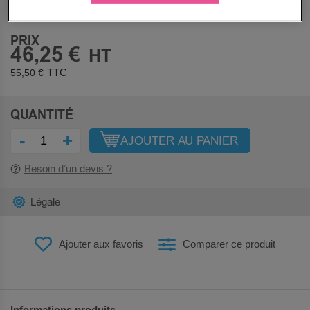
Sous 10 jours
PRIX
46,25 €
55,50 €
QUANTITÉ
-
+
AJOUTER AU PANIER
Besoin d’un devis ?
Légale
Ajouter aux favoris
Comparer ce produit