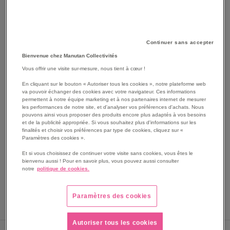
Continuer sans accepter
Bienvenue chez Manutan Collectivités
Vous offrir une visite sur-mesure, nous tient à cœur !
En cliquant sur le bouton « Autoriser tous les cookies », notre plateforme web
va pouvoir échanger des cookies avec votre navigateur. Ces informations
SKIP
Les avantages
permettent à notre équipe marketing et à nos partenaires internet de mesurer
TO
les performances de notre site, et d'analyser vos préférences d'achats. Nous
pouvons ainsi vous proposer des produits encore plus adaptés à vos besoins
THE
Ceinture de maintien au travail rembourré entièrement
et de la publicité appropriée. Si vous souhaitez plus d'informations sur les
BEGINNING
ajustable.
finalités et choisir vos préférences par type de cookies, cliquez sur «
OF
Paramètres des cookies ».
Certifié CE.
THE
Taille réglable pour un ajustement parfait.
Et si vous choisissez de continuer votre visite sans cookies, vous êtes le
IMAGES
Ceinture réglable avec protection anti-chute.
bienvenu aussi ! Pour en savoir plus, vous pouvez aussi consulter
GALLERY
notre
politique de cookies.
Respectant la norme EN 358.
Voir le descriptif complet
Paramètres des cookies
Autoriser tous les cookies