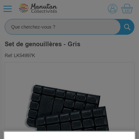
MO
RECHE
Set de genouillères - Gris
Ref: LK54997K
SKIP
TO
THE
END
OF
THE
IMAGES
GALLERY