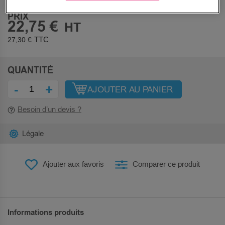
PRIX
22,75 €
27,30 €
QUANTITÉ
-
+
AJOUTER AU PANIER
Besoin d’un devis ?
Légale
Ajouter aux favoris
Comparer ce produit
Informations produits