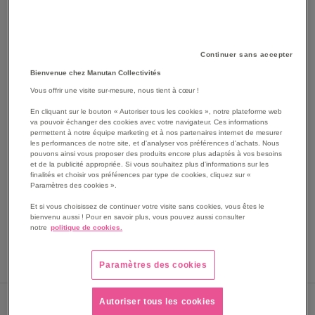
Continuer sans accepter
Bienvenue chez Manutan Collectivités
Vous offrir une visite sur-mesure, nous tient à cœur !
En cliquant sur le bouton « Autoriser tous les cookies », notre plateforme web
SKIP
Les avantages
va pouvoir échanger des cookies avec votre navigateur. Ces informations
TO
permettent à notre équipe marketing et à nos partenaires internet de mesurer
THE
les performances de notre site, et d'analyser vos préférences d'achats. Nous
Set de genouillères Gris.
pouvons ainsi vous proposer des produits encore plus adaptés à vos besoins
BEGINNING
Complétez nos collections avec des accessoires
et de la publicité appropriée. Si vous souhaitez plus d'informations sur les
OF
adaptés.
finalités et choisir vos préférences par type de cookies, cliquez sur «
THE
Paramètres des cookies ».
Voir le descriptif complet
IMAGES
Et si vous choisissez de continuer votre visite sans cookies, vous êtes le
GALLERY
bienvenu aussi ! Pour en savoir plus, vous pouvez aussi consulter
notre
politique de cookies.
Paramètres des cookies
Sous 3 semaines
Autoriser tous les cookies