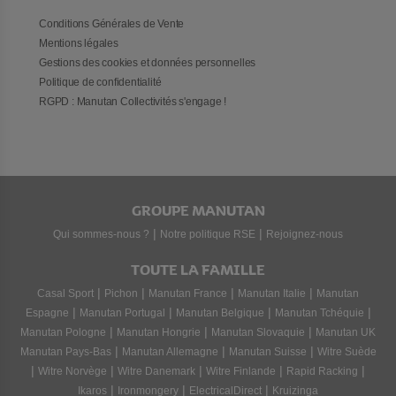
Conditions Générales de Vente
Mentions légales
Gestions des cookies et données personnelles
Politique de confidentialité
RGPD : Manutan Collectivités s'engage !
GROUPE MANUTAN
|
|
Qui sommes-nous ?
Notre politique RSE
Rejoignez-nous
TOUTE LA FAMILLE
|
|
|
|
Casal Sport
Pichon
Manutan France
Manutan Italie
Manutan
|
|
|
|
Espagne
Manutan Portugal
Manutan Belgique
Manutan Tchéquie
|
|
|
Manutan Pologne
Manutan Hongrie
Manutan Slovaquie
Manutan UK
|
|
|
Manutan Pays-Bas
Manutan Allemagne
Manutan Suisse
Witre Suède
|
|
|
|
|
Witre Norvège
Witre Danemark
Witre Finlande
Rapid Racking
|
|
|
Ikaros
Ironmongery
ElectricalDirect
Kruizinga