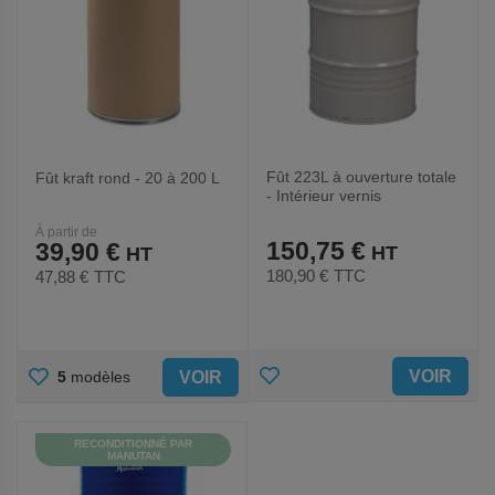
Fût 223L à ouverture totale
Fût kraft rond - 20 à 200 L
- Intérieur vernis
À partir de
150,75 €
39,90 €
180,90 €
TTC
47,88 €
TTC
AJOUTER
AJOUTER
VOIR
VOIR
5
modèles
AUX
AUX
RECONDITIONNÉ PAR
FAVORIS
FAVORIS
MANUTAN