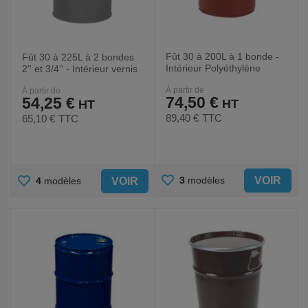
Fût 30 à 200L à 1 bonde -
Fût 30 à 225L à 2 bondes
Intérieur Polyéthylène
2'' et 3/4'' - Intérieur vernis
À partir de
À partir de
74,50 €
54,25 €
89,40 €
TTC
65,10 €
TTC
AJOUTER
AJOUTER
VOIR
3
modèles
VOIR
4
modèles
AUX
AUX
FAVORIS
FAVORIS