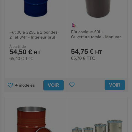
Fût conique 60L -
Fût 30 à 225L à 2 bondes
Ouverture totale - Manutan
2'' et 3/4'' - Intérieur brut
À partir de
54,75 €
54,50 €
65,70 €
TTC
65,40 €
TTC
AJOUTER
AJOUTER
VOIR
VOIR
4
modèles
AUX
AUX
FAVORIS
FAVORIS