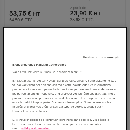
cerclage
À partir de
23,90 €
53,75 €
28,68 €
TTC
64,50 €
TTC
AJOUTER
AJOUTER
VOIR
5
modèles
VOIR
AUX
AUX
Continuer sans accepter
Bienvenue chez Manutan Collectivités
FAVORIS
FAVORIS
Vous offrir une visite sur-mesure, nous tient à cœur !
En cliquant sur le bouton « Autoriser tous les cookies », notre plateforme web
va pouvoir échanger des cookies avec votre navigateur. Ces informations
permettent à notre équipe marketing et à nos partenaires internet de mesurer
les performances de notre site, et d'analyser vos préférences d'achats. Nous
pouvons ainsi vous proposer des produits encore plus adaptés à vos besoins
et de la publicité appropriée. Si vous souhaitez plus d'informations sur les
finalités et choisir vos préférences par type de cookies, cliquez sur «
Paramètres des cookies ».
Et si vous choisissez de continuer votre visite sans cookies, vous êtes le
bienvenu aussi ! Pour en savoir plus, vous pouvez aussi consulter
notre
politique de cookies.