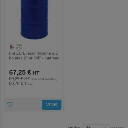
Fût 217L reconditionné à 2
bondes 2'' et 3/4'' - Intérieur
brut - Manutan
67,25 €
89,29 €
(Prix neuf constaté)
80,70 €
TTC
AJOUTER
VOIR
AUX
FAVORIS