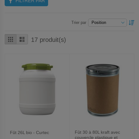
FILTRER PAR
P
Trier par
O
D
Grille
Liste
17
produit(s)
Fût 30 à 80L kraft avec
Fût 26L bio - Curtec
couvercle plastique et