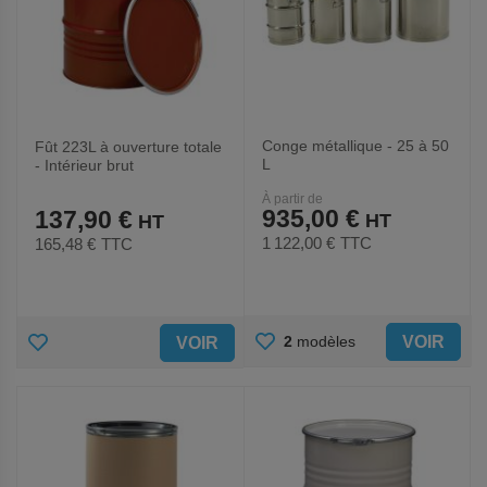
Conge métallique - 25 à 50
Fût 223L à ouverture totale
L
- Intérieur brut
À partir de
935,00 €
137,90 €
1 122,00 €
TTC
165,48 €
TTC
AJOUTER
AJOUTER
VOIR
2
modèles
VOIR
AUX
AUX
FAVORIS
FAVORIS