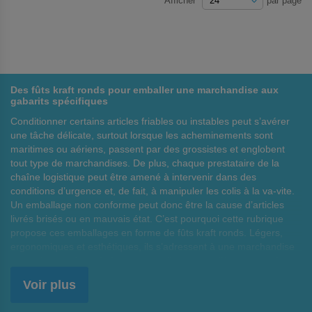
Afficher
par page
Des fûts kraft ronds pour emballer une marchandise aux
gabarits spécifiques
Conditionner certains articles friables ou instables peut s’avérer
une tâche délicate, surtout lorsque les acheminements sont
maritimes ou aériens, passent par des grossistes et englobent
tout type de marchandises. De plus, chaque prestataire de la
chaîne logistique peut être amené à intervenir dans des
conditions d’urgence et, de fait, à manipuler les colis à la va-vite.
Un emballage non conforme peut donc être la cause d’articles
livrés brisés ou en mauvais état. C’est pourquoi cette rubrique
propose ces emballages en forme de fûts kraft ronds. Légers,
ergonomiques et esthétiques, ils s’adressent à une marchandise
aux gabarits très spécifiques et ont l’avantage d’être proposés en
différents formats, 20, 60, 100, 140 ou 200 litres.
Voir plus
Le kraft, un matériau classifié parmi les cartons