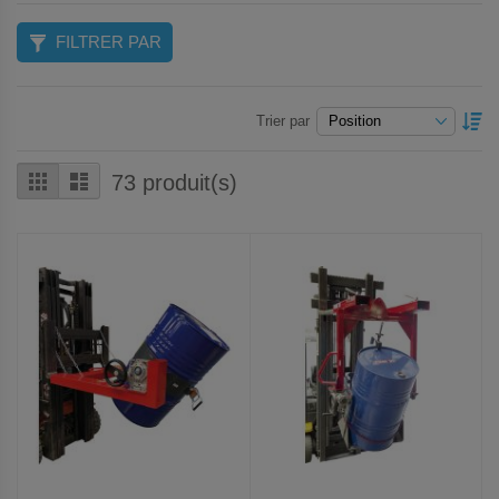
FILTRER PAR
P
Trier par
O
D
Grille
Liste
73
produit(s)