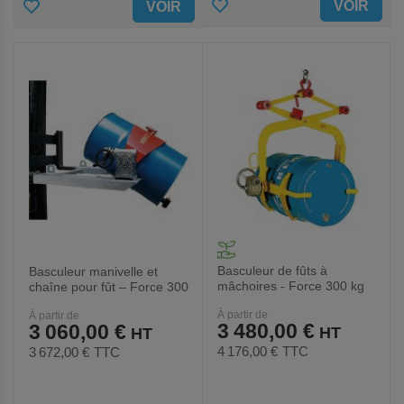
AJOUTER
AJOUTER
VOIR
VOIR
AUX
AUX
FAVORIS
FAVORIS
Basculeur de fûts à
Basculeur manivelle et
mâchoires - Force 300 kg
chaîne pour fût – Force 300
kg
À partir de
À partir de
3 480,00 €
3 060,00 €
4 176,00 €
TTC
3 672,00 €
TTC