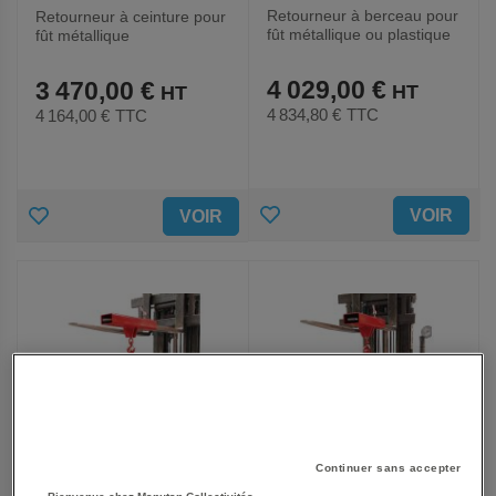
Retourneur à berceau pour
Retourneur à ceinture pour
fût métallique ou plastique
fût métallique
4 029,00 €
3 470,00 €
4 834,80 €
TTC
4 164,00 €
TTC
AJOUTER
AJOUTER
VOIR
VOIR
AUX
AUX
FAVORIS
FAVORIS
Continuer sans accepter