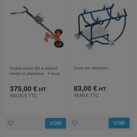
Cuve de rétention
Diable porte-fût à rebord
métal et plastique - Force
450 kg
83,00 €
375,00 €
99,60 €
TTC
450,00 €
TTC
AJOUTER
AJOUTER
VOIR
VOIR
AUX
AUX