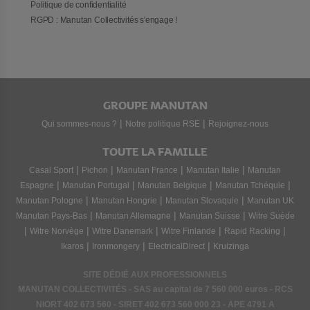
Politique de confidentialité
RGPD : Manutan Collectivités s'engage !
GROUPE MANUTAN
|
|
Qui sommes-nous ?
Notre politique RSE
Rejoignez-nous
TOUTE LA FAMILLE
|
|
|
|
Casal Sport
Pichon
Manutan France
Manutan Italie
Manutan
|
|
|
|
Espagne
Manutan Portugal
Manutan Belgique
Manutan Tchéquie
|
|
|
Manutan Pologne
Manutan Hongrie
Manutan Slovaquie
Manutan UK
|
|
|
Manutan Pays-Bas
Manutan Allemagne
Manutan Suisse
Witre Suède
|
|
|
|
|
Witre Norvège
Witre Danemark
Witre Finlande
Rapid Racking
|
|
|
Ikaros
Ironmongery
ElectricalDirect
Kruizinga
SITE DÉDIÉ AUX PROFESSIONNELS
MANUTAN COLLECTIVITÉS - SAS au capital de 7 560 000 euros - RCS
NIORT
402 673 560
- SIRET
402 673 560 000 23
- APE 4791 A