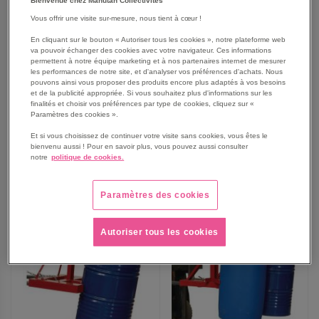
Bienvenue chez Manutan Collectivités
Vous offrir une visite sur-mesure, nous tient à cœur !
Pince automatique pour
Pince semi-automatique
fûts métal ou plastique à
pour fûts métal ou plastique
En cliquant sur le bouton « Autoriser tous les cookies », notre plateforme web
va pouvoir échanger des cookies avec votre navigateur. Ces informations
rebord
à rebord
permettent à notre équipe marketing et à nos partenaires internet de mesurer
1 569,00 €
1 135,00 €
les performances de notre site, et d'analyser vos préférences d'achats. Nous
pouvons ainsi vous proposer des produits encore plus adaptés à vos besoins
1 882,80 €
TTC
1 362,00 €
TTC
et de la publicité appropriée. Si vous souhaitez plus d'informations sur les
finalités et choisir vos préférences par type de cookies, cliquez sur «
Paramètres des cookies ».
Et si vous choisissez de continuer votre visite sans cookies, vous êtes le
bienvenu aussi ! Pour en savoir plus, vous pouvez aussi consulter
AJOUTER
AJOUTER
VOIR
VOIR
notre
politique de cookies.
AUX
AUX
Paramètres des cookies
FAVORIS
FAVORIS
Autoriser tous les cookies