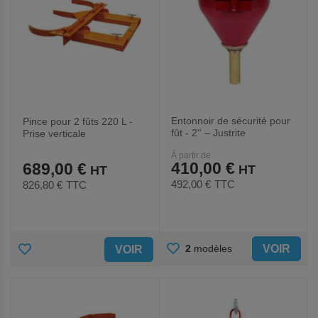
Entonnoir de sécurité pour
Pince pour 2 fûts 220 L -
fût - 2'' – Justrite
Prise verticale
À partir de
410,00 €
689,00 €
492,00 €
TTC
826,80 €
TTC
AJOUTER
AJOUTER
VOIR
2
modèles
VOIR
AUX
AUX
FAVORIS
FAVORIS