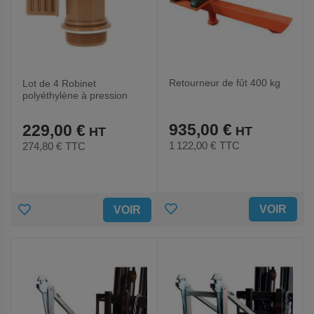
Retourneur de fût 400 kg
Lot de 4 Robinet
polyéthylène à pression
pour fût - 2''
935,00 €
229,00 €
1 122,00 €
TTC
274,80 €
TTC
AJOUTER
AJOUTER
VOIR
VOIR
AUX
AUX
FAVORIS
FAVORIS