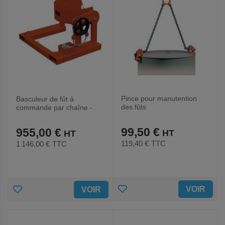
Pince pour manutention
Basculeur de fût à
des fûts
commande par chaîne -
Pour chariot élévateur
99,50 €
955,00 €
119,40 €
TTC
1 146,00 €
TTC
AJOUTER
AJOUTER
VOIR
VOIR
AUX
AUX
FAVORIS
FAVORIS