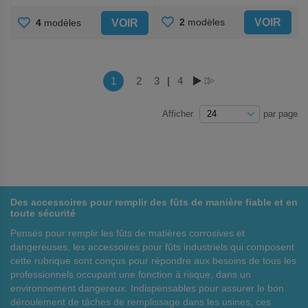
AJOUTER
AJOUTER
VOIR
2
modèles
VOIR
4
modèles
AUX
AUX
FAVORIS
FAVORIS
Page
Vous lisez actuellement la page
1
Page
2
Page
3
|
Page
4
PAGE
PAGE
Afficher
par page
Des accessoires pour remplir des fûts de manière fiable et en
toute sécurité
Pensés pour remplir les fûts de matières corrosives et
dangereuses, les accessoires pour fûts industriels qui composent
cette rubrique sont conçus pour répondre aux besoins de tous les
professionnels occupant une fonction à risque, dans un
environnement dangereux. Indispensables pour assurer le bon
déroulement de tâches de remplissage dans les usines, ces