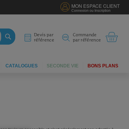
MON ESPACE CLIENT
Connexion ou Inscription
MON 
Devis par
Commande
référence
par référence
RECHERCHER
CATALOGUES
SECONDE VIE
BONS PLANS