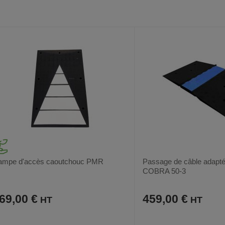
VOIR
6
3
AUX
CE
AUX
CE
FAVORIS
PRODUIT
FAVORIS
PRODUIT
ampe d'accès caoutchouc PMR
Passage de câble adapt
COBRA 50-3
69,00 €
459,00 €