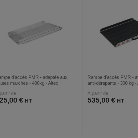
ampe d'accès PMR - adaptée aux
Rampe d'accès PMR - av
utes marches - 400kg - Altec
anti-dérapante - 300 kg - 
partir de
À partir de
25,00 €
535,00 €
AJOUTER
COMPARER
AJOUTER
COMPARER