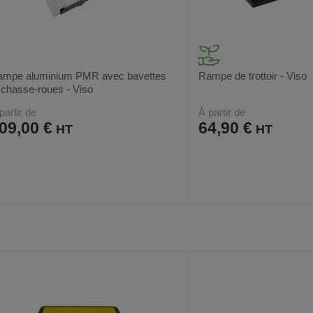
ampe aluminium PMR avec bavettes
Rampe de trottoir - Viso
 chasse-roues - Viso
partir de
À partir de
09,00 €
64,90 €
AJOUTER
COMPARER
AJOUTER
COMPARER
VOIR
2
4
AUX
CE
AUX
CE
FAVORIS
PRODUIT
FAVORIS
PRODUIT