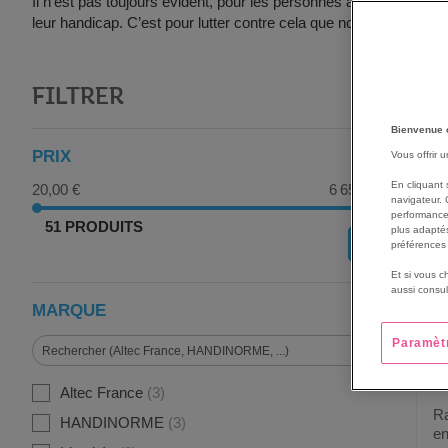
Il n’est pas toujours évident, pour les personnes à mobilité réduit
leur handicap. C’est pour lutter contre cela que nous vous pr
FILTRER
G
Bienvenue 
PRIX
Vous offrir 
En cliquant 
20,00 €
6 656,00 €
navigateur. 
performance
51 PRODUITS
plus adaptés
OK
préférences 
Et si vous c
aussi consul
MARQUE
Paramèt
Altec France
3
Ra
HANDINORME
3
en