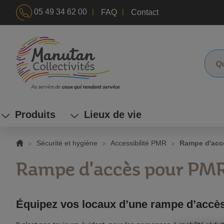
|
|
05 49 34 62 00
FAQ
Contact
ALLEZ
AU
CONTENU
Reche
Produits
Lieux de vie
Sécurité et hygiène
Accessibilité PMR
Rampe d'acc
Rampe d'accès pour PM
Équipez vos locaux d’une rampe d’accès