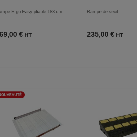
mpe Ergo Easy pliable 183 cm
Rampe de seuil
69,00 €
235,00 €
AJOUTER
COMPARER
AJOUTER
COMPARER
VOIR
AUX
CE
AUX
CE
FAVORIS
PRODUIT
FAVORIS
PRODUIT
NOUVEAUTÉ