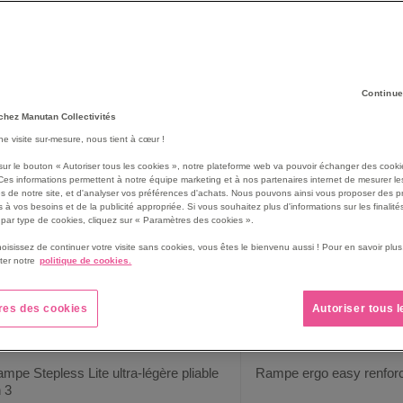
e, de pouvoir utiliser un
interphone
ou un
carillon
. La sonnette n’es
oposons notre gamme
interphonie et carillon d’appel
pour
personnes 
51
produit(s)
rille
Liste
Continue
chez Manutan Collectivités
une visite sur-mesure, nous tient à cœur !
NOUVEAUTÉ
NOUVEAUTÉ
sur le bouton « Autoriser tous les cookies », notre plateforme web va pouvoir échanger des cooki
Ces informations permettent à notre équipe marketing et à nos partenaires internet de mesurer le
s de notre site, et d'analyser vos préférences d'achats. Nous pouvons ainsi vous proposer des p
 à vos besoins et de la publicité appropriée. Si vous souhaitez plus d'informations sur les finalités
par type de cookies, cliquez sur « Paramètres des cookies ».
hoisissez de continuer votre visite sans cookies, vous êtes le bienvenu aussi ! Pour en savoir pl
ter notre
politique de cookies.
res des cookies
Autoriser tous 
mpe Stepless Lite ultra-légère pliable
Rampe ergo easy renforcé
 3