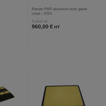
Rampe PMR aluminium avec garde
corps - VISO
À partir de
960,00 €
AJOUTER
COMPARER
VOIR
VOIR
2
AUX
CE
FAVORIS
PRODUIT