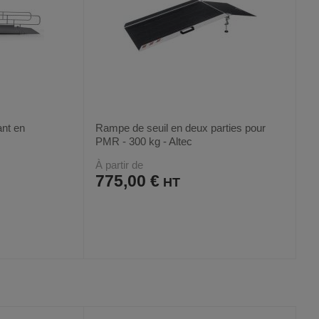
ant en
Rampe de seuil en deux parties pour
PMR - 300 kg - Altec
À partir de
775,00 €
AJOUTER
COMPARER
VOIR
VOIR
5
AUX
CE
FAVORIS
PRODUIT