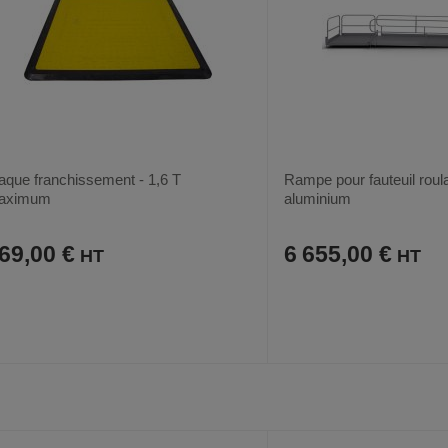
aque franchissement - 1,6 T
Rampe pour fauteuil roul
aximum
aluminium
69,00 €
6 655,00 €
AJOUTER
COMPARER
AJOUTER
COMPARER
VOIR
AUX
CE
AUX
CE
FAVORIS
PRODUIT
FAVORIS
PRODUIT