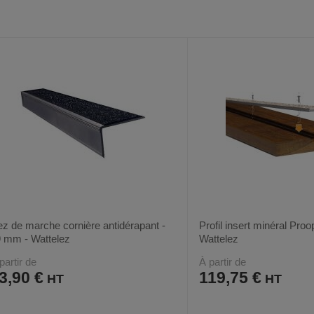
VOIR
5
6
AUX
CE
AUX
CE
FAVORIS
PRODUIT
FAVORIS
PRODUIT
z de marche cornière antidérapant -
Profil insert minéral Proo
 mm - Wattelez
Wattelez
partir de
À partir de
3,90 €
119,75 €