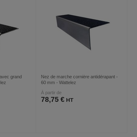
avec grand
Nez de marche cornière antidérapant -
elez
60 mm - Wattelez
À partir de
78,75 €
AJOUTER
COMPARER