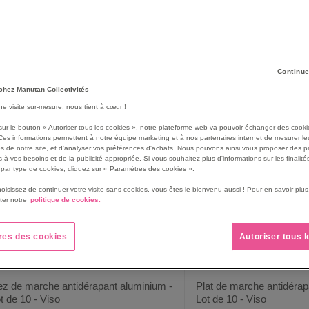
ficile de vivre et de se déplacer en fauteuil roulant ou en étant privé 
facilement. Manutan Collectivités vous propose pour cela différents 
118
produit(s)
rille
Liste
Continue
chez Manutan Collectivités
une visite sur-mesure, nous tient à cœur !
sur le bouton « Autoriser tous les cookies », notre plateforme web va pouvoir échanger des cooki
Ces informations permettent à notre équipe marketing et à nos partenaires internet de mesurer le
s de notre site, et d'analyser vos préférences d'achats. Nous pouvons ainsi vous proposer des p
 à vos besoins et de la publicité appropriée. Si vous souhaitez plus d'informations sur les finalités
par type de cookies, cliquez sur « Paramètres des cookies ».
hoisissez de continuer votre visite sans cookies, vous êtes le bienvenu aussi ! Pour en savoir pl
ter notre
politique de cookies.
res des cookies
Autoriser tous 
z de marche antidérapant aluminium -
Plat de marche antidérap
t de 10 - Viso
Lot de 10 - Viso