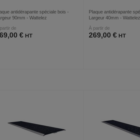
aque antidérapante spéciale bois -
Plaque antidérapante spéc
rgeur 90mm - Wattelez
Largeur 40mm - Wattele
partir de
À partir de
69,00 €
269,00 €
AJOUTER
COMPARER
AJOUTER
COMPARER
VOIR
2
2
AUX
CE
AUX
CE
FAVORIS
PRODUIT
FAVORIS
PRODUIT