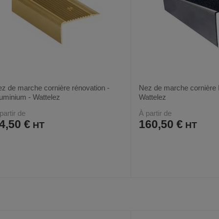
z de marche cornière rénovation -
Nez de marche cornière 
uminium - Wattelez
Wattelez
partir de
À partir de
4,50 €
160,50 €
AJOUTER
COMPARER
AJOUTER
COMPARER
VOIR
2
2
AUX
CE
AUX
CE
FAVORIS
PRODUIT
FAVORIS
PRODUIT