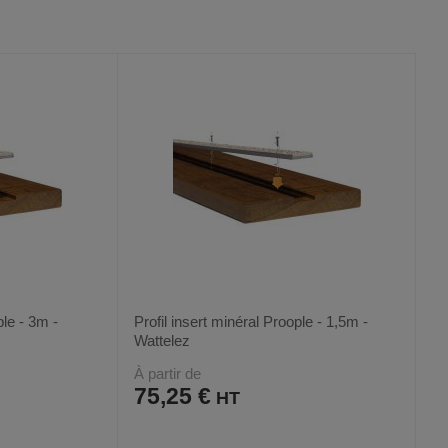
VOIR
VOIR
9
AUX
CE
FAVORIS
PRODUIT
ple - 3m -
Profil insert minéral Proople - 1,5m -
Wattelez
À partir de
75,25 €