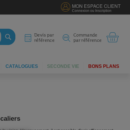
MON ESPACE CLIENT
Connexion ou Inscription
MON 
Devis par
Commande
référence
par référence
RECHERCHER
CATALOGUES
SECONDE VIE
BONS PLANS
caliers