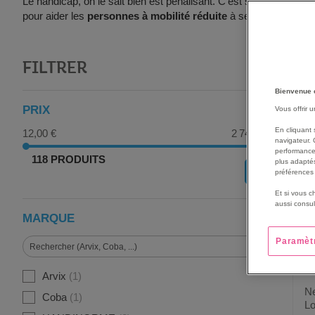
Le handicap, on le sait bien est pénalisant. C’est souvent déjà dif
pour aider les
personnes à mobilité réduite
à se déplacer plus 
FILTRER
G
Bienvenue 
PRIX
Vous offrir 
En cliquant 
12,00 €
2 740,00 €
navigateur. 
performance
118 PRODUITS
plus adaptés
OK
préférences 
Et si vous c
aussi consul
MARQUE
Paramèt
Arvix
1
Ne
Coba
1
Lo