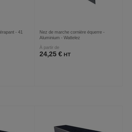
érapant - 41
Nez de marche cornière équerre -
Aluminium - Wattelez
À partir de
24,25 €
AJOUTER
COMPARER
VOIR
VOIR
2
AUX
CE
FAVORIS
PRODUIT