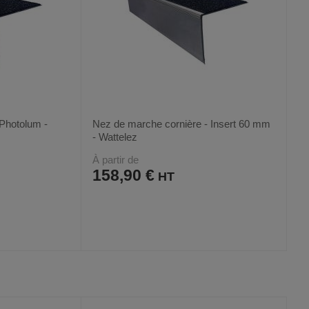
Photolum -
Nez de marche cornière - Insert 60 mm
- Wattelez
À partir de
158,90 €
AJOUTER
COMPARER
VOIR
VOIR
4
AUX
CE
FAVORIS
PRODUIT