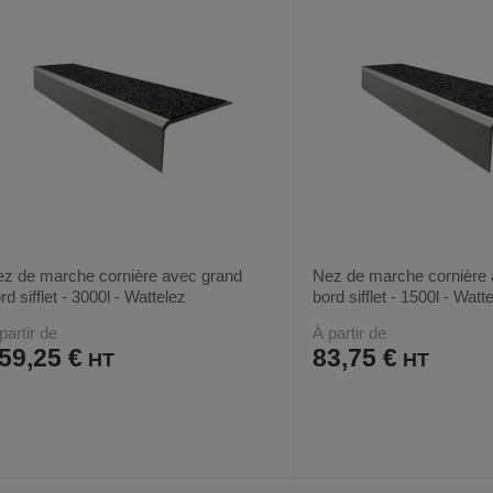
z de marche cornière avec grand
Nez de marche cornière 
rd sifflet - 3000l - Wattelez
bord sifflet - 1500l - Watt
partir de
À partir de
59,25 €
83,75 €
AJOUTER
COMPARER
AJOUTER
COMPARER