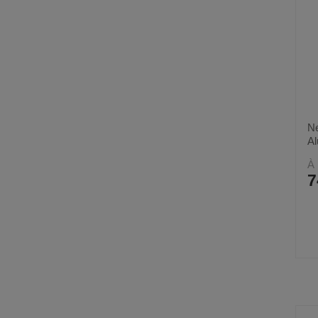
Ne
Al
À 
7