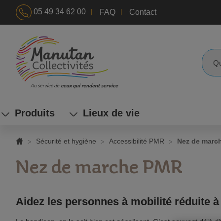
|
|
05 49 34 62 00
FAQ
Contact
ALLEZ
AU
CONTENU
Reche
Produits
Lieux de vie
Sécurité et hygiène
Accessibilité PMR
Nez de marc
Nez de marche PMR
Aidez les personnes à mobilité réduite à 