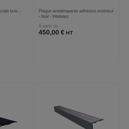
iale bois -
Plaque antidérapante adhésive extérieur
z
- Noir - Wattelez
À partir de
450,00 €
AJOUTER
COMPARER
VOIR
VOIR
2
AUX
CE
FAVORIS
PRODUIT