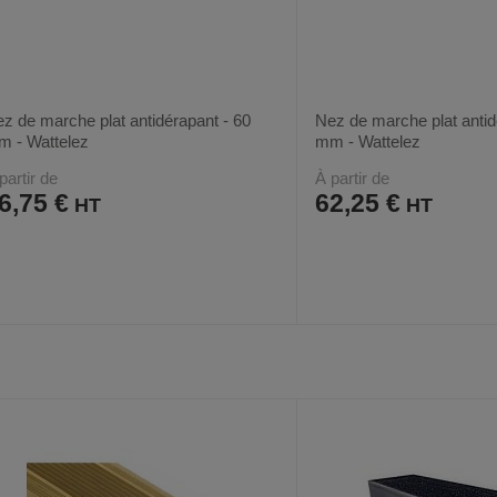
z de marche plat antidérapant - 60
Nez de marche plat antid
 - Wattelez
mm - Wattelez
partir de
À partir de
6,75 €
62,25 €
AJOUTER
COMPARER
AJOUTER
COMPARER
VOIR
2
2
AUX
CE
AUX
CE
FAVORIS
PRODUIT
FAVORIS
PRODUIT