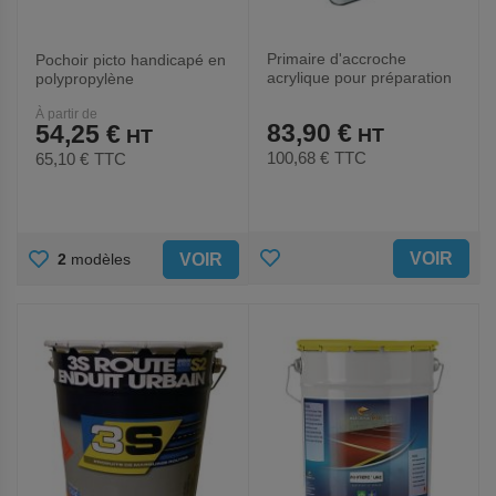
Primaire d'accroche
Pochoir picto handicapé en
acrylique pour préparation
polypropylène
des sols 5 L
À partir de
83,90 €
54,25 €
100,68 €
TTC
65,10 €
TTC
AJOUTER
AJOUTER
VOIR
VOIR
2
modèles
AUX
AUX
FAVORIS
FAVORIS