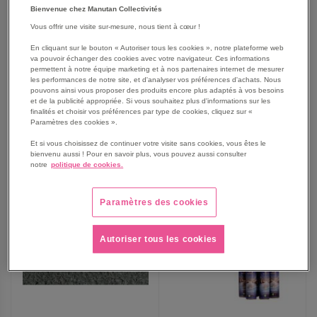
Peinture bleue pour
Pochoirs PMR pour
Bienvenue chez Manutan Collectivités
stationnement PMR
marquage parkings -
Taliaplast
Vous offrir une visite sur-mesure, nous tient à cœur !
À partir de
À partir de
103,25 €
63,25 €
En cliquant sur le bouton « Autoriser tous les cookies », notre plateforme web
va pouvoir échanger des cookies avec votre navigateur. Ces informations
123,90 €
TTC
75,90 €
TTC
permettent à notre équipe marketing et à nos partenaires internet de mesurer
les performances de notre site, et d'analyser vos préférences d'achats. Nous
pouvons ainsi vous proposer des produits encore plus adaptés à vos besoins
et de la publicité appropriée. Si vous souhaitez plus d'informations sur les
finalités et choisir vos préférences par type de cookies, cliquez sur «
Paramètres des cookies ».
AJOUTER
AJOUTER
VOIR
2
modèles
VOIR
2
modèles
Et si vous choisissez de continuer votre visite sans cookies, vous êtes le
AUX
AUX
bienvenu aussi ! Pour en savoir plus, vous pouvez aussi consulter
notre
politique de cookies.
FAVORIS
FAVORIS
Paramètres des cookies
Autoriser tous les cookies