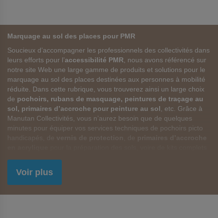
Marquage au sol des places pour PMR
Soucieux d’accompagner les professionnels des collectivités dans
leurs efforts pour l’
accessibilité PMR
, nous avons référencé sur
notre site Web une large gamme de produits et solutions pour le
marquage au sol des places destinées aux personnes à mobilité
réduite. Dans cette rubrique, vous trouverez ainsi un large choix
de
pochoirs, rubans de masquage, peintures de traçage au
sol, primaires d’accroche pour peinture au sol
, etc. Grâce à
Manutan Collectivités, vous n’aurez besoin que de quelques
minutes pour équiper vos services techniques de pochoirs picto
handicapés, de
vernis de protection
, de
primaires d’accroche
en acrylique
pour la préparation des sols, voire de kits complets
avec
canne de traçage, pochoirs et lot d’aérosols
.
Voir plus
Rendre visibles les places destinées aux PMR avec des
produits de marquage au sol d’une grande fiabilité
C’est l’objectif caché derrière l’ensemble des produits de
marquage au sol pour places PMR : rendre visibles aux yeux de
tous les places réservées au stationnement des véhicules des