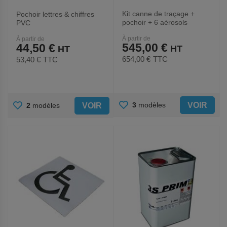
Kit canne de traçage +
Pochoir lettres & chiffres
pochoir + 6 aérosols
PVC
À partir de
À partir de
545,00 €
44,50 €
654,00 €
TTC
53,40 €
TTC
AJOUTER
AJOUTER
VOIR
3
modèles
VOIR
2
modèles
AUX
AUX
FAVORIS
FAVORIS