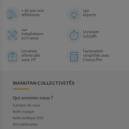
personnes à mobilité réduite. Avec les peintures et autres produits
de marquage PMR sélectionnés par Manutan Collectivités, vous
+ de 300 000
130
références
experts
avez la garantie de voir vos marquages au sol perdurer de
nombreuses années. La plupart des produits comme les
peintures de traçage au sol en aérosol
ou les
pochoirs
140
Livraison
adhésifs motif PMR
bénéficient d’ailleurs d’une garantie de
installateurs
24h/48h
en France
plusieurs années (indiquée dans la fiche descriptive de chaque
référence). Un gage de fiabilité, et de longévité.
Livraison
Facturation
offerte dès
simplifiée avec
200€ HT
Chorus Pro
MANUTAN COLLECTIVITÉS
Qui sommes-nous ?
A propos de nous
Notre marque
Notre politique RSE
Nos partenaires