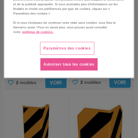
et de la publicité appropriée. Si vous souhaitez plus d'informations sur les
finalités et choisir vos préférences par type de cookies, cliquez sur «
Paramètres des cookies ».
Et si vous choisissez de continuer votre visite sans cookies, vous êtes le
Angle de protection arêtes
Angle de protection arêtes
bienvenu aussi ! Pour en savoir plus, vous pouvez aussi consulter
tôle d‘aluminium - Face
tôle d‘aluminium - Face
notre
politique de cookies.
droite - Schake
gauche - Schake
À partir de
À partir de
73,25 €
73,25 €
Paramètres des cookies
87,90 €
TTC
87,90 €
TTC
Autoriser tous les cookies
AJOUTER
AJOUTER
VOIR
2
modèles
VOIR
2
modèles
AUX
AUX
FAVORIS
FAVORIS