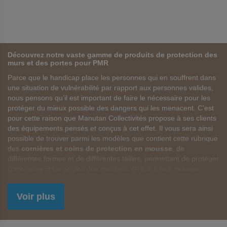
Découvrez notre vaste gamme de produits de protection des
murs et des portes pour PMR
Parce que le handicap place les personnes qui en souffrent dans
une situation de vulnérabilité par rapport aux personnes valides,
nous pensons qu’il est important de faire le nécessaire pour les
protéger du mieux possible des dangers qui les menacent. C’est
pour cette raison que Manutan Collectivités propose à ses clients
des équipements pensés et conçus à cet effet. Il vous sera ainsi
possible de trouver parmi les modèles que contient cette rubrique
des
cornières et coins de protection en mousse
, de
différentes formes et de différentes tailles, permettant de protéger
correctement les angles des meubles. Grâce à leur mousse
épaisse, ces équipements limitent les risques de blessures graves
en cas de chute. Un équipement idéal pour prendre soin des
Voir plus
personnes souffrant de problèmes de mobilité. Vous trouverez
également dans cette rubrique des coudes ainsi que des raccords
pour barrières modulables ou poteaux.