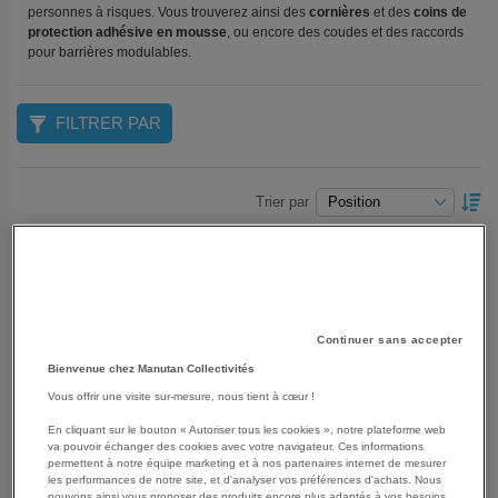
personnes à risques. Vous trouverez ainsi des
cornières
et des
coins de
protection adhésive en mousse
, ou encore des coudes et des raccords
pour barrières modulables.
FILTRER PAR
P
Trier par
O
D
Grille
Liste
7
produit(s)
Continuer sans accepter
Bienvenue chez Manutan Collectivités
Vous offrir une visite sur-mesure, nous tient à cœur !
En cliquant sur le bouton « Autoriser tous les cookies », notre plateforme web
va pouvoir échanger des cookies avec votre navigateur. Ces informations
permettent à notre équipe marketing et à nos partenaires internet de mesurer
les performances de notre site, et d'analyser vos préférences d'achats. Nous
pouvons ainsi vous proposer des produits encore plus adaptés à vos besoins