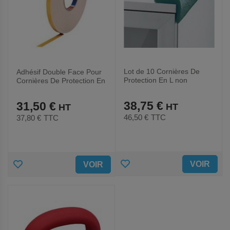
Lot de 10 Cornières De
Adhésif Double Face Pour
Protection En L non
Cornières De Protection En
Adhésive 50mmx2m
L
38,75 €
31,50 €
46,50 €
TTC
37,80 €
TTC
AJOUTER
AJOUTER
VOIR
VOIR
AUX
AUX
FAVORIS
FAVORIS