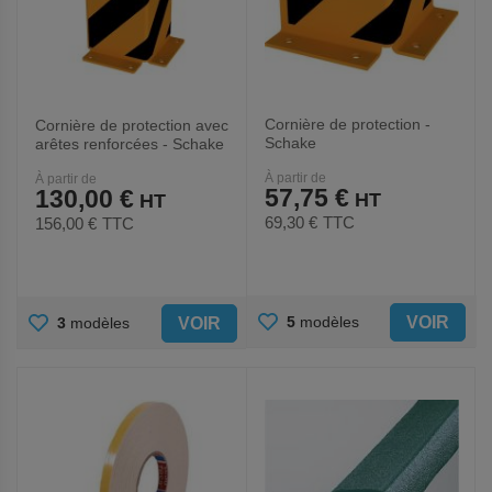
Cornière de protection -
Cornière de protection avec
Schake
arêtes renforcées - Schake
À partir de
À partir de
57,75 €
130,00 €
69,30 €
TTC
156,00 €
TTC
AJOUTER
AJOUTER
VOIR
5
modèles
VOIR
3
modèles
AUX
AUX
FAVORIS
FAVORIS