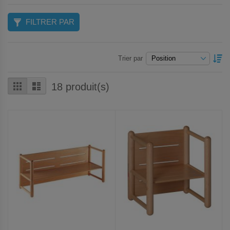
FILTRER PAR
P
Trier par
O
D
Grille
Liste
18
produit(s)