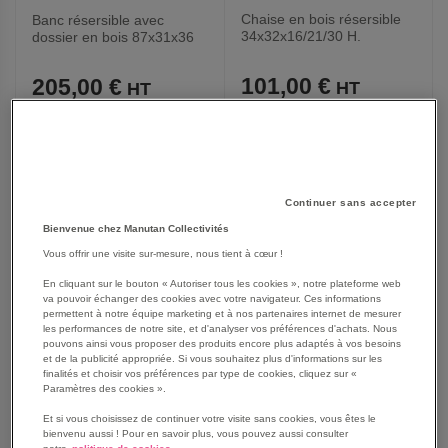
Chaise en bois résersible
Banc résersible avec
34x32x16/21/30 H.
dossier en bois 87x31x36
H.
101,00 €
205,00 €
121,44 €
TTC
246,46 €
TTC
AJOUTER
AJOUTER
VOIR
VOIR
Continuer sans accepter
Bienvenue chez Manutan Collectivités
AUX
AUX
Vous offrir une visite sur-mesure, nous tient à cœur !
FAVORIS
FAVORIS
En cliquant sur le bouton « Autoriser tous les cookies », notre plateforme web
va pouvoir échanger des cookies avec votre navigateur. Ces informations
permettent à notre équipe marketing et à nos partenaires internet de mesurer
les performances de notre site, et d'analyser vos préférences d'achats. Nous
pouvons ainsi vous proposer des produits encore plus adaptés à vos besoins
et de la publicité appropriée. Si vous souhaitez plus d'informations sur les
finalités et choisir vos préférences par type de cookies, cliquez sur «
Paramètres des cookies ».
Et si vous choisissez de continuer votre visite sans cookies, vous êtes le
bienvenu aussi ! Pour en savoir plus, vous pouvez aussi consulter