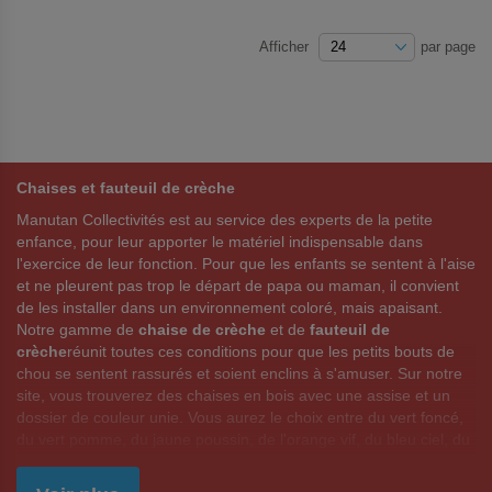
FAVORIS
FAVORIS
Afficher
par page
Chaises et fauteuil de crèche
Manutan Collectivités est au service des experts de la petite
enfance, pour leur apporter le matériel indispensable dans
l'exercice de leur fonction. Pour que les enfants se sentent à l'aise
et ne pleurent pas trop le départ de papa ou maman, il convient
de les installer dans un environnement coloré, mais apaisant.
Notre gamme de
chaise de crèche
et de
fauteuil de
crèche
réunit toutes ces conditions pour que les petits bouts de
chou se sentent rassurés et soient enclins à s'amuser. Sur notre
site, vous trouverez des chaises en bois avec une assise et un
dossier de couleur unie. Vous aurez le choix entre du vert foncé,
du vert pomme, du jaune poussin, de l'orange vif, du bleu ciel, du
rose clair ou de l'anis. La plupart des
chaises et fauteuil de
crèche
enfant se déclinent aussi en version adulte pour assortir