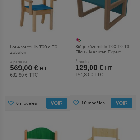
Siège réversible T00 T0 T3
Lot 4 fauteuils T00 à T0
Filou - Manutan Expert
Zébulon
À partir de
À partir de
129,00 €
569,00 €
154,80 €
TTC
682,80 €
TTC
AJOUTER
AJOUTER
VOIR
10
modèles
VOIR
6
modèles
AUX
AUX
FAVORIS
FAVORIS