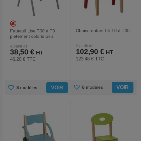
Chaise enfant Lili T0 à T00
Fauteuil Lise T00 à T0
piétement coloris Gris
À partir de
À partir de
102,90 €
38,50 €
123,48 €
TTC
46,20 €
TTC
AJOUTER
AJOUTER
VOIR
8
modèles
VOIR
8
modèles
AUX
AUX
FAVORIS
FAVORIS