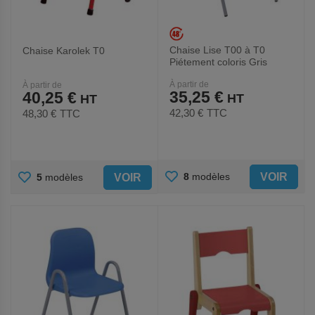
Chaise Lise T00 à T0
Chaise Karolek T0
Piétement coloris Gris
À partir de
À partir de
35,25 €
40,25 €
42,30 €
TTC
48,30 €
TTC
AJOUTER
AJOUTER
VOIR
8
modèles
VOIR
5
modèles
AUX
AUX
FAVORIS
FAVORIS