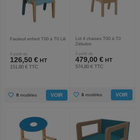
Lot 4 chaises T00 à T0
Fauteuil enfant T00 à T0 Lili
Zébulon
À partir de
À partir de
479,00 €
126,50 €
574,80 €
TTC
151,80 €
TTC
AJOUTER
AJOUTER
VOIR
6
modèles
VOIR
8
modèles
AUX
AUX
FAVORIS
FAVORIS