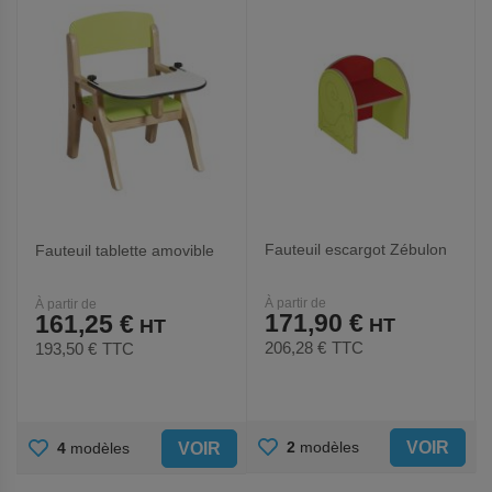
FAVORIS
FAVORIS
Fauteuil escargot Zébulon
Fauteuil tablette amovible
À partir de
À partir de
171,90 €
161,25 €
206,28 €
TTC
193,50 €
TTC
AJOUTER
AJOUTER
VOIR
2
modèles
VOIR
4
modèles
AUX
AUX