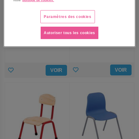
notre
politique de cookies.
Chaise cube
Coussin réducteur
Paramètres des cookies
multifonctionnelle Pluripiu 3
rembourré pour chaise
hauteurs
cube Pluripiu
36x31.4x31.4x16/21 H.
116,00 €
Autoriser tous les cookies
133,00 €
139,45 €
TTC
159,75 €
TTC
AJOUTER
AJOUTER
VOIR
VOIR
AUX
AUX
FAVORIS
FAVORIS