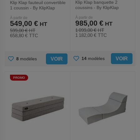
Klip Klap banquette 2
Klip Klap fauteuil convertible
coussins - By KlipKlap
1 coussin - By KlipKlap
À partir de
À partir de
985,00 €
549,00 €
1 099,00 €
599,00 €
1 182,00 €
TTC
658,80 €
TTC
AJOUTER
AJOUTER
VOIR
14
modèles
VOIR
8
modèles
AUX
AUX
PROMO
FAVORIS
FAVORIS