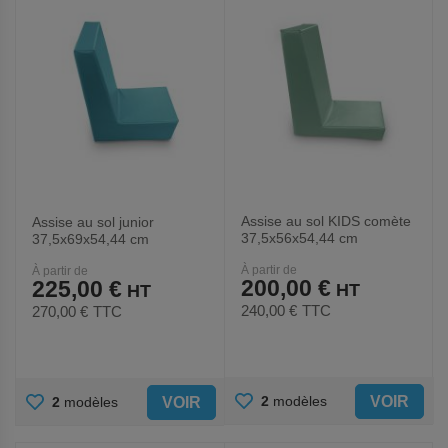
Assise au sol KIDS comète
Assise au sol junior
37,5x56x54,44 cm
37,5x69x54,44 cm
À partir de
À partir de
200,00 €
225,00 €
240,00 €
TTC
270,00 €
TTC
AJOUTER
AJOUTER
VOIR
2
modèles
VOIR
2
modèles
AUX
AUX