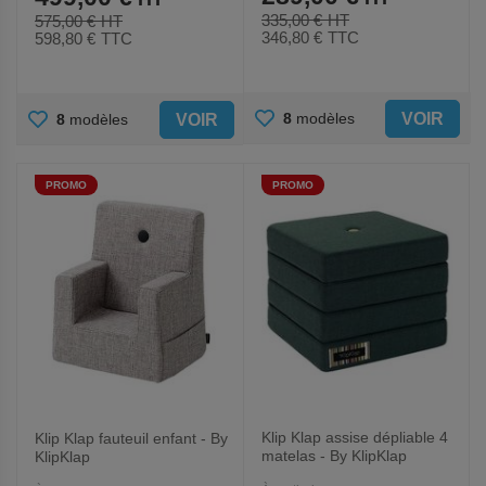
335,00 €
575,00 €
346,80 €
TTC
598,80 €
TTC
AJOUTER
AJOUTER
VOIR
8
modèles
VOIR
8
modèles
AUX
AUX
PROMO
PROMO
FAVORIS
FAVORIS
Klip Klap assise dépliable 4
Klip Klap fauteuil enfant - By
matelas - By KlipKlap
KlipKlap