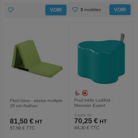
AJOUTER
AJOUTER
VOIR
3
modèles
VOIR
AUX
AUX
FAVORIS
FAVORIS
Pouf trèfle LudiKid -
Flexi'class - assise multiple
Manutan Expert
28 cm-Nathan
À partir de
70,25 €
81,50 €
84,30 €
TTC
97,98 €
TTC