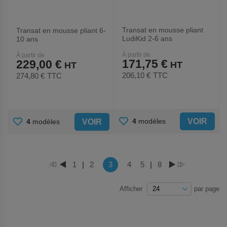
Transat en mousse pliant
Transat en mousse pliant 6-
LudiKid 2-6 ans
10 ans
À partir de
À partir de
171,75 €
229,00 €
206,10 €
TTC
274,80 €
TTC
AJOUTER
AJOUTER
VOIR
4
modèles
VOIR
4
modèles
AUX
AUX
FAVORIS
FAVORIS
Page
Vous lisez actuellement la page
Page
1
|
Page
2
3
Page
4
Page
5
|
Page
8
PAGE
PAGE
PAGE
PAGE
Afficher
par page