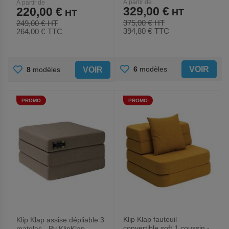
À partir de
À partir de
329,00 €
220,00 €
375,00 €
249,00 €
394,80 €
TTC
264,00 €
TTC
AJOUTER
AJOUTER
VOIR
6
modèles
VOIR
8
modèles
AUX
AUX
PROMO
PROMO
FAVORIS
FAVORIS
Klip Klap fauteuil
Klip Klap assise dépliable 3
convertible soft 1 coussin -
matelas - By KlipKlap