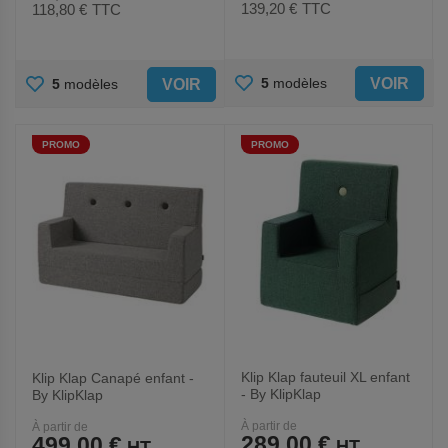
139,20 €
TTC
118,80 €
TTC
AJOUTER
AJOUTER
VOIR
5
modèles
VOIR
5
modèles
AUX
AUX
PROMO
PROMO
FAVORIS
FAVORIS
Klip Klap fauteuil XL enfant
Klip Klap Canapé enfant -
- By KlipKlap
By KlipKlap
À partir de
À partir de
289,00 €
499,00 €