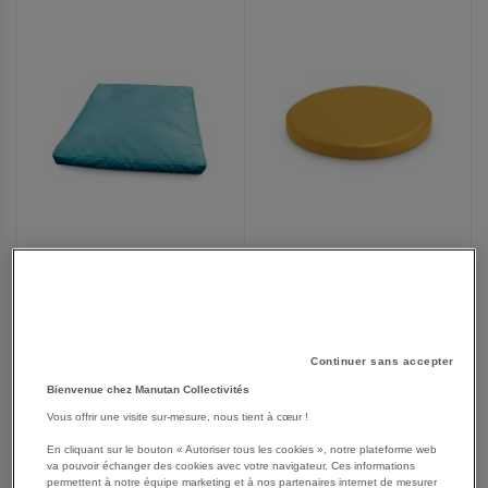
FAVORIS
FAVORIS
Assise individuelle Galette
Coussin à billes sensoriels
Ø 38 cm flave marron clair
Comète rouge
À partir de
50,00 €
449,00 €
Continuer sans accepter
60,08 €
TTC
538,80 €
TTC
Bienvenue chez Manutan Collectivités
Vous offrir une visite sur-mesure, nous tient à cœur !
En cliquant sur le bouton « Autoriser tous les cookies », notre plateforme web
AJOUTER
AJOUTER
VOIR
VOIR
2
modèles
va pouvoir échanger des cookies avec votre navigateur. Ces informations
permettent à notre équipe marketing et à nos partenaires internet de mesurer