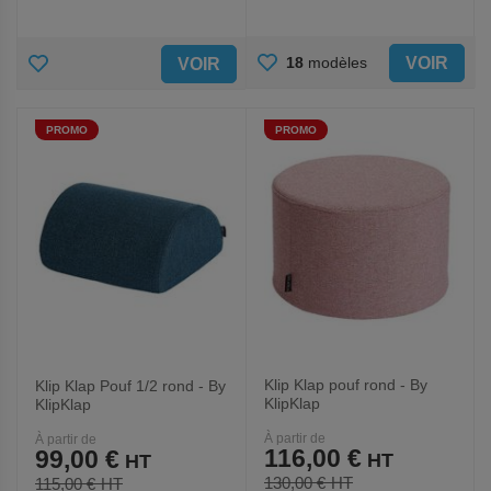
AJOUTER
AJOUTER
VOIR
18
modèles
VOIR
AUX
AUX
PROMO
PROMO
FAVORIS
FAVORIS
Klip Klap pouf rond - By
Klip Klap Pouf 1/2 rond - By
KlipKlap
KlipKlap
À partir de
À partir de
116,00 €
99,00 €
130,00 €
115,00 €