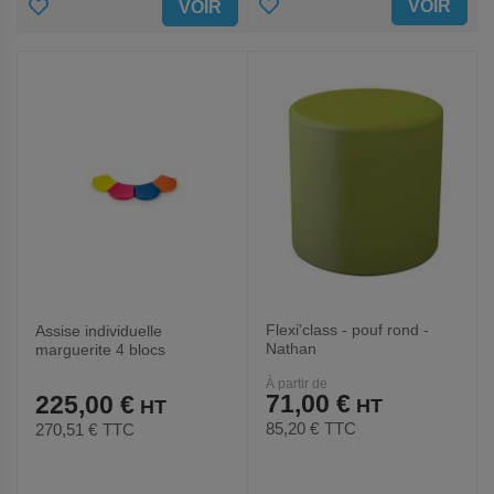
AJOUTER
AJOUTER
VOIR
VOIR
AUX
AUX
FAVORIS
FAVORIS
Flexi'class - pouf rond -
Assise individuelle
Nathan
marguerite 4 blocs
À partir de
71,00 €
225,00 €
85,20 €
TTC
270,51 €
TTC