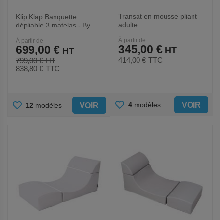
Transat en mousse pliant
Klip Klap Banquette
adulte
dépliable 3 matelas - By
KlipKlap
À partir de
À partir de
345,00 €
699,00 €
414,00 €
TTC
799,00 €
838,80 €
TTC
AJOUTER
AJOUTER
VOIR
4
modèles
VOIR
12
modèles
AUX
AUX
FAVORIS
FAVORIS