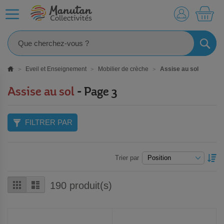
MO
RECHE
Eveil et Enseignement
Mobilier de crèche
Assise au sol
Assise au sol
- Page 3
FILTRER PAR
P
Trier par
O
D
Grille
Liste
190
produit(s)