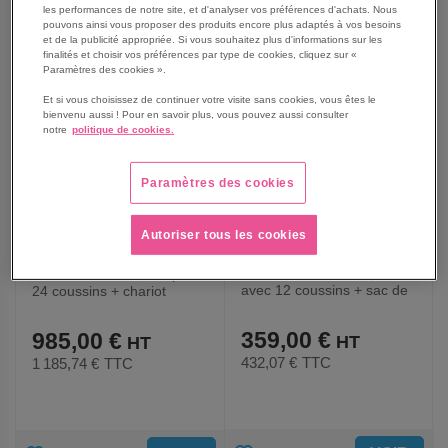
les performances de notre site, et d'analyser vos préférences d'achats. Nous
AUX
AUX
pouvons ainsi vous proposer des produits encore plus adaptés à vos besoins
et de la publicité appropriée. Si vous souhaitez plus d'informations sur les
FAVORIS
FAVORIS
finalités et choisir vos préférences par type de cookies, cliquez sur «
Paramètres des cookies ».
Et si vous choisissez de continuer votre visite sans cookies, vous êtes le
bienvenu aussi ! Pour en savoir plus, vous pouvez aussi consulter
notre
politique de cookies.
Paramètres des cookies
Autoriser tous les cookies
Assise indivuelle Empilo
Assise individuelle Empilo -
avec 12 coussins + sac de
24 coussins + chariot
rangement
LXHXP:90x71,6x45 cm
359,00 €
985,00 €
432,07 €
TTC
1 185,74 €
TTC