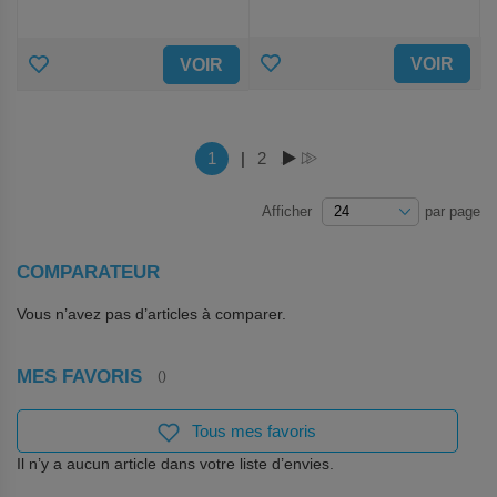
AJOUTER
AJOUTER
VOIR
VOIR
AUX
AUX
FAVORIS
FAVORIS
Page
Vous lisez actuellement la page
1
|
Page
2
PAGE
PAGE
Afficher
par page
COMPARATEUR
Vous n’avez pas d’articles à comparer.
MES FAVORIS
Tous mes favoris
Il n’y a aucun article dans votre liste d’envies.