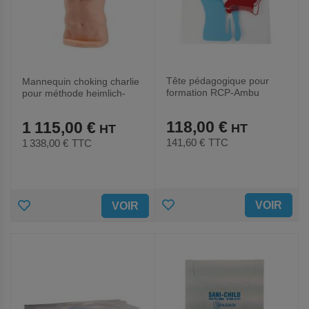
Tête pédagogique pour
Mannequin choking charlie
formation RCP-Ambu
pour méthode heimlich-
Laerdal
118,00 €
1 115,00 €
141,60 €
TTC
1 338,00 €
TTC
AJOUTER
AJOUTER
VOIR
VOIR
AUX
AUX
FAVORIS
FAVORIS