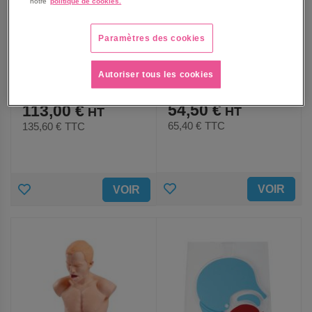
notre
politique de cookies.
Paramètres des cookies
Kit mannequin mini anne et
Mannequin de secourisme
Autoriser tous les cookies
defibrillateur factice -
Mini Anne Plus Laerdal
Laerdal
54,50 €
113,00 €
65,40 €
TTC
135,60 €
TTC
AJOUTER
AJOUTER
VOIR
VOIR
AUX
AUX
FAVORIS
FAVORIS