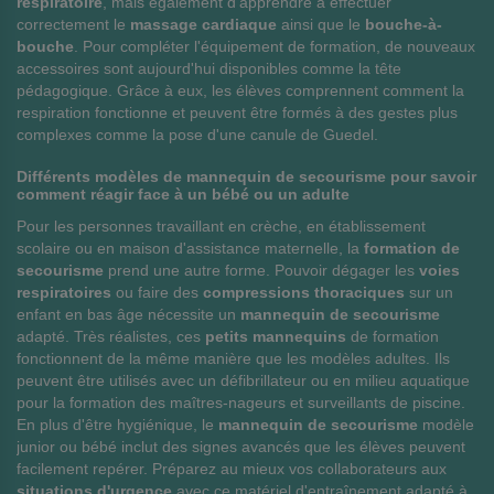
respiratoire
, mais également d'apprendre à effectuer
correctement le
massage cardiaque
ainsi que le
bouche-à-
bouche
. Pour compléter l'équipement de formation, de nouveaux
accessoires sont aujourd'hui disponibles comme la tête
pédagogique. Grâce à eux, les élèves comprennent comment la
respiration fonctionne et peuvent être formés à des gestes plus
complexes comme la pose d'une canule de Guedel.
Différents modèles de mannequin de secourisme pour savoir
comment réagir face à un bébé ou un adulte
Pour les personnes travaillant en crèche, en établissement
scolaire ou en maison d'assistance maternelle, la
formation de
secourisme
prend une autre forme. Pouvoir dégager les
voies
respiratoires
ou faire des
compressions thoraciques
sur un
enfant en bas âge nécessite un
mannequin de secourisme
adapté. Très réalistes, ces
petits mannequins
de formation
fonctionnent de la même manière que les modèles adultes. Ils
peuvent être utilisés avec un défibrillateur ou en milieu aquatique
pour la formation des maîtres-nageurs et surveillants de piscine.
En plus d'être hygiénique, le
mannequin de secourisme
modèle
junior ou bébé inclut des signes avancés que les élèves peuvent
facilement repérer. Préparez au mieux vos collaborateurs aux
situations d'urgence
avec ce matériel d'entraînement adapté à