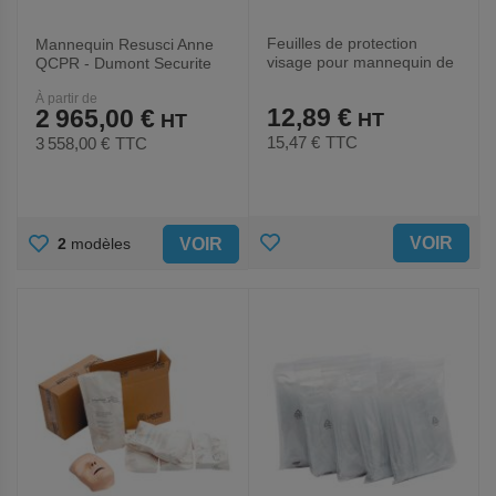
Feuilles de protection
Mannequin Resusci Anne
visage pour mannequin de
QCPR - Dumont Securite
formation- Firstar
À partir de
12,89 €
2 965,00 €
15,47 €
TTC
3 558,00 €
TTC
AJOUTER
AJOUTER
VOIR
VOIR
2
modèles
AUX
AUX
FAVORIS
FAVORIS