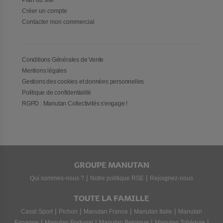
Plan du site
Créer un compte
Contacter mon commercial
Conditions Générales de Vente
Mentions légales
Gestions des cookies et données personnelles
Politique de confidentialité
RGPD : Manutan Collectivités s'engage !
GROUPE MANUTAN
|
|
Qui sommes-nous ?
Notre politique RSE
Rejoignez-nous
TOUTE LA FAMILLE
|
|
|
|
Casal Sport
Pichon
Manutan France
Manutan Italie
Manutan
|
|
|
|
Espagne
Manutan Portugal
Manutan Belgique
Manutan Tchéquie