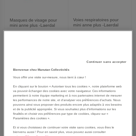
Voies respiratoires pour
Masques de visage pour
mini anne plus -Laerdal
mini anne plus -Laerdal
168,75 €
96,50 €
202,50 €
TTC
115,80 €
TTC
Continuer sans accepter
Bienvenue chez Manutan Collectivités
AJOUTER
AJOUTER
VOIR
VOIR
Vous offrir une visite sur-mesure, nous tient à cœur !
AUX
AUX
En cliquant sur le bouton « Autoriser tous les cookies », notre plateforme web
va pouvoir échanger des cookies avec votre navigateur. Ces informations
FAVORIS
FAVORIS
permettent à notre équipe marketing et à nos partenaires internet de mesurer
les performances de notre site, et d'analyser vos préférences d'achats. Nous
pouvons ainsi vous proposer des produits encore plus adaptés à vos besoins
et de la publicité appropriée. Si vous souhaitez plus d'informations sur les
finalités et choisir vos préférences par type de cookies, cliquez sur «
Paramètres des cookies ».
Et si vous choisissez de continuer votre visite sans cookies, vous êtes le
bienvenu aussi ! Pour en savoir plus, vous pouvez aussi consulter