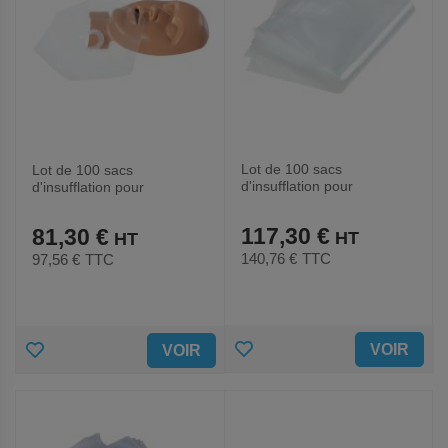
Lot de 100 sacs
Lot de 100 sacs
d'insufflation pour
d'insufflation pour
mannequin Ambu Junior-
mannequin AmbuMan
Ambu
School-Ambu
117,30 €
81,30 €
140,76 €
TTC
97,56 €
TTC
AJOUTER
AJOUTER
VOIR
VOIR
AUX
AUX
FAVORIS
FAVORIS