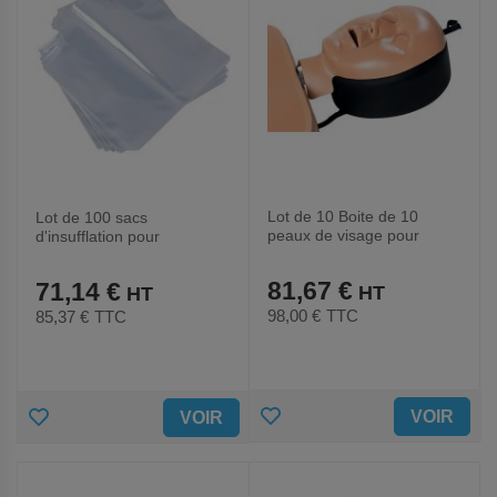
Lot de 10 Boite de 10
Lot de 100 sacs
peaux de visage pour
d'insufflation pour
mannequin AmbuMan
mannequin Ambu, bébé-
School-Ambu
Ambu
81,67 €
71,14 €
98,00 €
TTC
85,37 €
TTC
AJOUTER
AJOUTER
VOIR
VOIR
AUX
AUX
FAVORIS
FAVORIS