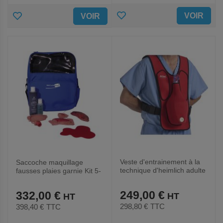
AJOUTER
AJOUTER
VOIR
VOIR
AUX
AUX
FAVORIS
FAVORIS
Veste d'entrainement à la
Saccoche maquillage
technique d'heimlich adulte
fausses plaies garnie Kit 5-
Securimed
249,00 €
332,00 €
298,80 €
TTC
398,40 €
TTC