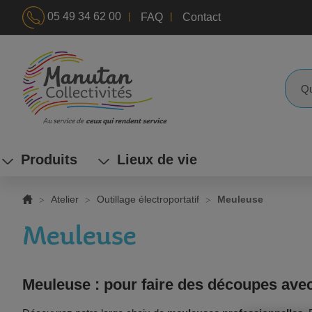
|
|
05 49 34 62 00
FAQ
Contact
ALLEZ
AU
CONTENU
Reche
Produits
Lieux de vie
Atelier
Outillage électroportatif
Meuleuse
Meuleuse
Meuleuse : pour faire des découpes avec