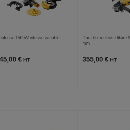
uleuse 1500W vitesse variable
Duo de meuleuse filaire 
mm
45,00 €
355,00 €
AJOUTER
COMPARER
AJOUTER
COMPARER
VOIR
AUX
CE
AUX
CE
FAVORIS
PRODUIT
FAVORIS
PRODUIT