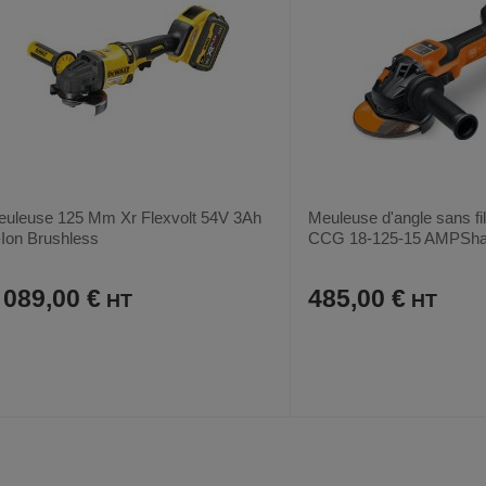
uleuse 125 Mm Xr Flexvolt 54V 3Ah
Meuleuse d'angle sans f
-Ion Brushless
CCG 18-125-15 AMPSha
 089,00 €
485,00 €
AJOUTER
COMPARER
AJOUTER
COMPARER
VOIR
AUX
CE
AUX
CE