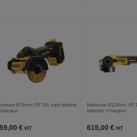
AJOUTER
COMPARER
AJOUTER
COMPARER
VOIR
AUX
CE
AUX
CE
FAVORIS
PRODUIT
FAVORIS
PRODUIT
euleuse Ø76mm XR 18V sans batterie
Meuleuse Ø125mm XR 1
 chargeur
batteries +chargeur
59,00 €
615,00 €