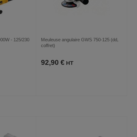
900W - 125/230
Meuleuse angulaire GWS 750-125 (dd,
coffret)
92,90 €
AJOUTER
COMPARER
VOIR
VOIR
AUX
CE
FAVORIS
PRODUIT