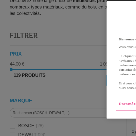
Découvrez notre large choix de
meuleuses professionnelles
.
nombreux types matériaux, comme du bois, en passant par de la p
les collectivités.
FILTRER
G
Bienvenue 
Vous offrir 
PRIX
En cliquant 
navigateur. 
44,00 €
1 090,00 €
performance
plus adaptés
119 PRODUITS
préférences 
OK
Et si vous c
aussi consul
MARQUE
Paramèt
BOSCH
28
P
DEWALT
24