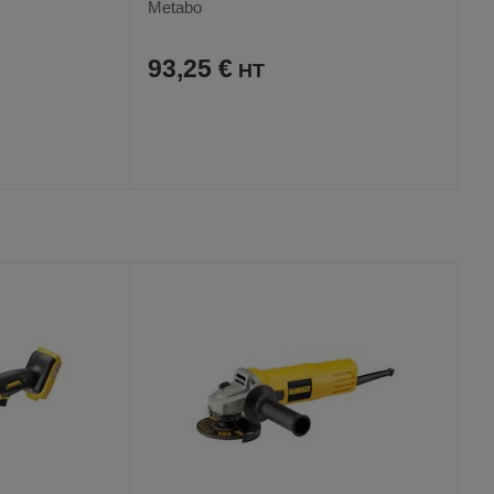
Metabo
93,25 €
AJOUTER
COMPARER
VOIR
VOIR
AUX
CE
FAVORIS
PRODUIT