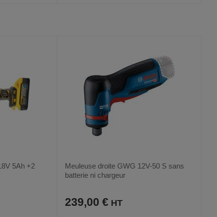
AJOUTER
COMPARER
VOIR
VOIR
2
AUX
CE
FAVORIS
PRODUIT
8V 5Ah +2
Meuleuse droite GWG 12V-50 S sans
batterie ni chargeur
239,00 €