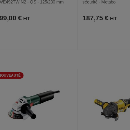
WE492TWIN2 - QS - 125/230 mm
sécurité - Metabo
99,00 €
187,75 €
AJOUTER
COMPARER
AJOUTER
COMPARER
VOIR
AUX
CE
AUX
CE
FAVORIS
PRODUIT
FAVORIS
PRODUIT
NOUVEAUTÉ