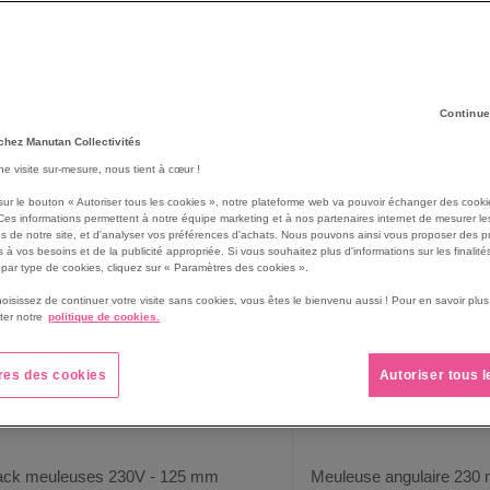
 Polyvalentes, celles-ci peuvent vous accompagner sur un chantier o
ierre, du métal, ou encore du béton. Un outil indispensable à posséd
Continue
119
produit(s)
rille
Liste
chez Manutan Collectivités
une visite sur-mesure, nous tient à cœur !
sur le bouton « Autoriser tous les cookies », notre plateforme web va pouvoir échanger des cooki
NOUVEAUTÉ
NOUVEAUTÉ
Ces informations permettent à notre équipe marketing et à nos partenaires internet de mesurer le
s de notre site, et d'analyser vos préférences d'achats. Nous pouvons ainsi vous proposer des p
 à vos besoins et de la publicité appropriée. Si vous souhaitez plus d'informations sur les finalités
par type de cookies, cliquez sur « Paramètres des cookies ».
hoisissez de continuer votre visite sans cookies, vous êtes le bienvenu aussi ! Pour en savoir pl
ter notre
politique de cookies.
res des cookies
Autoriser tous 
ack meuleuses 230V - 125 mm
Meuleuse angulaire 230