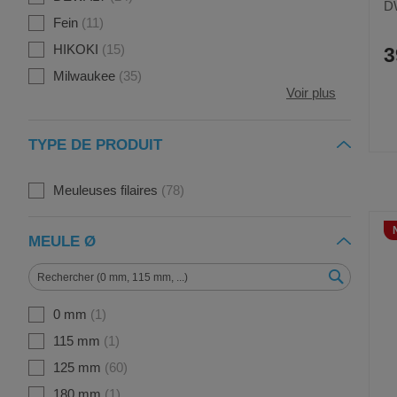
D
Fein
11
HIKOKI
15
3
Milwaukee
35
Voir plus
TYPE DE PRODUIT
Meuleuses filaires
78
MEULE Ø
0 mm
1
115 mm
1
125 mm
60
180 mm
1