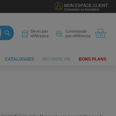
MON ESPACE CLIENT
Connexion ou Inscription
MON 
Devis par
Commande
référence
par référence
RECHERCHER
CATALOGUES
SECONDE VIE
BONS PLANS