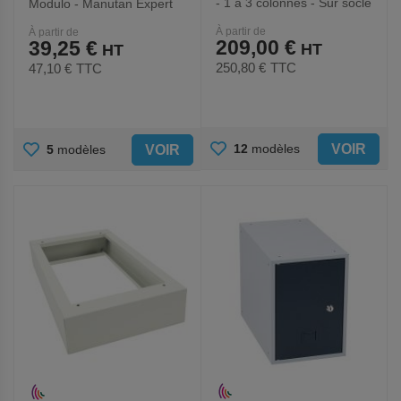
- 1 à 3 colonnes - Sur socle
Modulo - Manutan Expert
- Manutan Expert
À partir de
À partir de
209,00 €
39,25 €
250,80 €
TTC
47,10 €
TTC
AJOUTER
AJOUTER
VOIR
12
modèles
VOIR
5
modèles
AUX
AUX
FAVORIS
FAVORIS