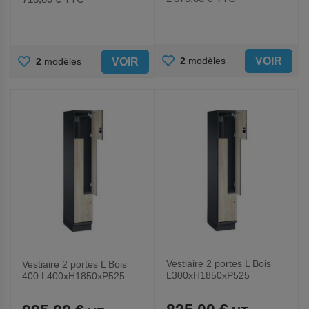
AJOUTER
AJOUTER
VOIR
2
modèles
VOIR
2
modèles
AUX
AUX
FAVORIS
FAVORIS
Vestiaire 2 portes L Bois
Vestiaire 2 portes L Bois
L300xH1850xP525
400 L400xH1850xP525