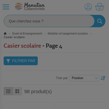
MO
RECHE
Eveil et Enseignement
Mobilier et rangement scolaire
Casier scolaire
Casier scolaire
- Page 4
FILTRER PAR
P
Trier par
O
D
Grille
Liste
98
produit(s)