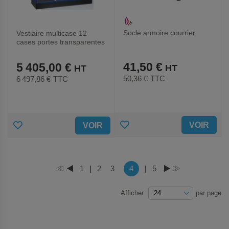
Socle armoire courrier
Vestiaire multicase 12
cases portes transparentes
plexi
41,50 €
5 405,00 €
50,36 €
TTC
6 497,86 €
TTC
AJOUTER
AJOUTER
VOIR
VOIR
AUX
AUX
FAVORIS
FAVORIS
Page
Vous lisez actuellement la page
Page
1
|
Page
2
Page
3
4
|
Page
5
PAGE
PAGE
PAGE
PAGE
Afficher
par page