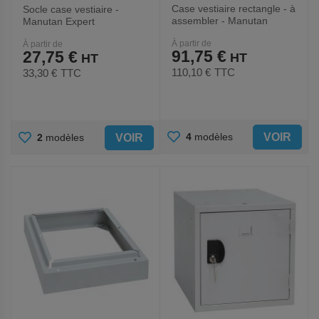
Case vestiaire rectangle - à
Socle case vestiaire -
assembler - Manutan
Manutan Expert
Expert
À partir de
À partir de
91,75 €
27,75 €
110,10 €
TTC
33,30 €
TTC
AJOUTER
AJOUTER
VOIR
4
modèles
VOIR
2
modèles
AUX
AUX
FAVORIS
FAVORIS