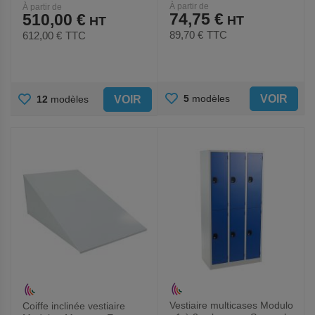
À partir de
À partir de
Expert
74,75 €
510,00 €
89,70 €
TTC
612,00 €
TTC
AJOUTER
AJOUTER
VOIR
5
modèles
VOIR
12
modèles
AUX
AUX
FAVORIS
FAVORIS
Vestiaire multicases Modulo
Coiffe inclinée vestiaire