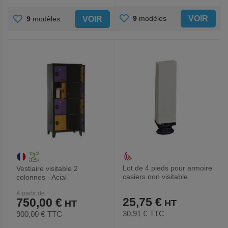
AJOUTER
AJOUTER
VOIR
9
modèles
VOIR
9
modèles
AUX
AUX
FAVORIS
FAVORIS
Lot de 4 pieds pour armoire
Vestiaire visitable 2
casiers non visitable
colonnes - Acial
Gamma - Manutan Expert
À partir de
25,75 €
750,00 €
30,91 €
TTC
900,00 €
TTC