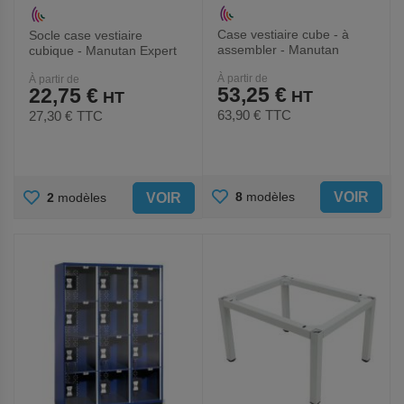
Case vestiaire cube - à
Socle case vestiaire
assembler - Manutan
cubique - Manutan Expert
Expert
À partir de
À partir de
53,25 €
22,75 €
63,90 €
TTC
27,30 €
TTC
AJOUTER
AJOUTER
VOIR
8
modèles
VOIR
2
modèles
AUX
AUX
FAVORIS
FAVORIS