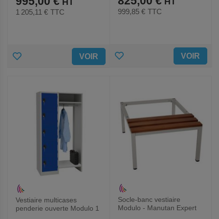
825,00 €
995,00 €
999,85 €
TTC
1 205,11 €
TTC
AJOUTER
AJOUTER
VOIR
VOIR
AUX
AUX
FAVORIS
FAVORIS
Socle-banc vestiaire
Vestiaire multicases
Modulo - Manutan Expert
penderie ouverte Modulo 1
à 2 colonnes - Manutan