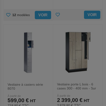
AJOUTER
AJOUTER
VOIR
VOIR
12
modèles
AUX
AUX
FAVORIS
FAVORIS
Vestiaire porte L bois - 6
Vestiaire à casiers série
cases 300 - 400 mm - Sur
8070
socle - CP
À partir de
À partir de
2 399,00 €
599,00 €
2 878,80 €
TTC
718,80 €
TTC