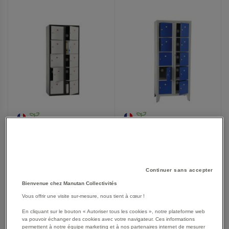
FAVORIS
FAVORIS
Armoire 2 colonnes à
Armoire multicasiers non
casiers visitable métal -
visitables - Acial
Acial
À partir de
À partir de
699,00 €
455,00 €
Continuer sans accepter
838,80 €
TTC
546,00 €
TTC
Bienvenue chez Manutan Collectivités
Vous offrir une visite sur-mesure, nous tient à cœur !
En cliquant sur le bouton « Autoriser tous les cookies », notre plateforme web
AJOUTER
va pouvoir échanger des cookies avec votre navigateur. Ces informations
AJOUTER
VOIR
4
modèles
VOIR
2
modèles
permettent à notre équipe marketing et à nos partenaires internet de mesurer