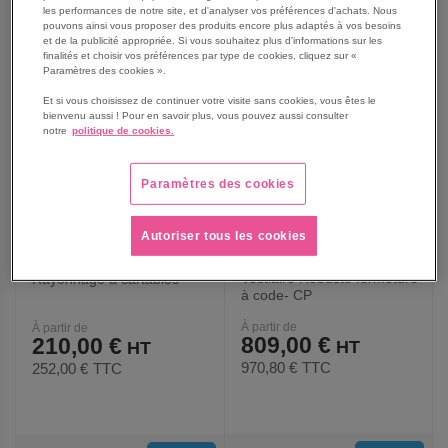
les performances de notre site, et d'analyser vos préférences d'achats. Nous
AUX
AUX
pouvons ainsi vous proposer des produits encore plus adaptés à vos besoins
et de la publicité appropriée. Si vous souhaitez plus d'informations sur les
FAVORIS
FAVORIS
finalités et choisir vos préférences par type de cookies, cliquez sur «
Paramètres des cookies ».
Et si vous choisissez de continuer votre visite sans cookies, vous êtes le
bienvenu aussi ! Pour en savoir plus, vous pouvez aussi consulter
notre
politique de cookies.
Paramètres des cookies
Autoriser tous les cookies
Vestiaire Robusto fermeture
Rayonnage à cartables
à code- CP
À partir de
À partir de
809,00 €
210,00 €
970,80 €
TTC
252,00 €
TTC