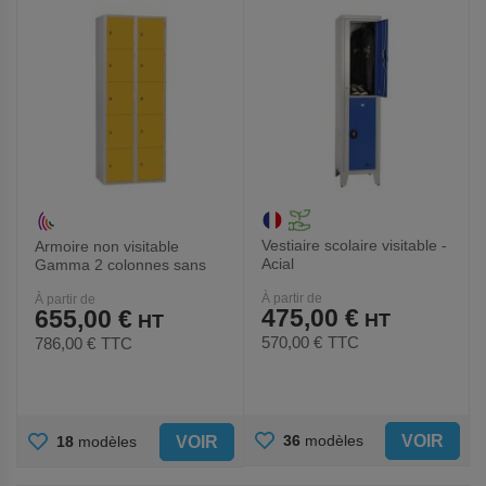
Vestiaire scolaire visitable -
Armoire non visitable
Acial
Gamma 2 colonnes sans
pieds - Manutan Expert
À partir de
À partir de
475,00 €
655,00 €
570,00 €
TTC
786,00 €
TTC
AJOUTER
AJOUTER
VOIR
36
modèles
VOIR
18
modèles
AUX
AUX