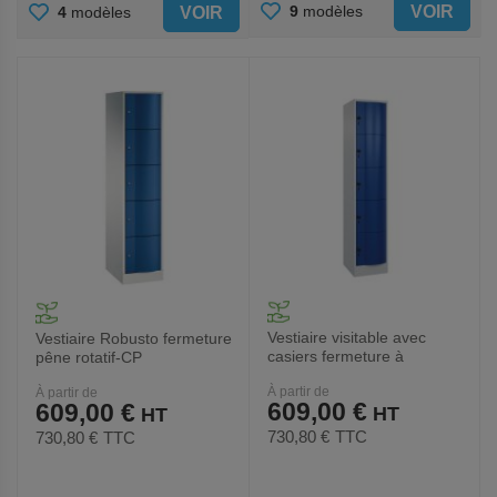
AJOUTER
AJOUTER
VOIR
9
modèles
VOIR
4
modèles
AUX
AUX
FAVORIS
FAVORIS
Vestiaire visitable avec
Vestiaire Robusto fermeture
casiers fermeture à
pêne rotatif-CP
cadenas Robusto
À partir de
À partir de
609,00 €
609,00 €
730,80 €
TTC
730,80 €
TTC