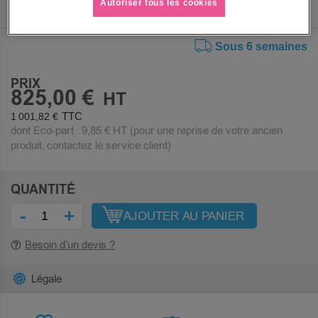
Autoriser tous les cookies
Sous 6 semaines
PRIX
825,00 €
1 001,82 €
dont Eco-part :
9,85 €
HT (pour une reprise de votre ancien
produit, contactez le service client)
QUANTITÉ
-
+
AJOUTER AU PANIER
Besoin d’un devis ?
Légale