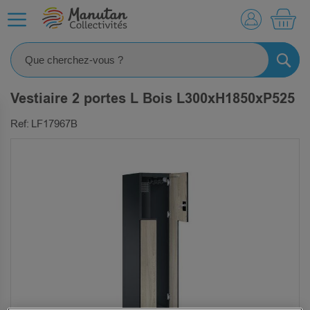
MO
RECHE
Vestiaire 2 portes L Bois L300xH1850xP525
Ref: LF17967B
SKIP
TO
THE
END
OF
THE
IMAGES
GALLERY