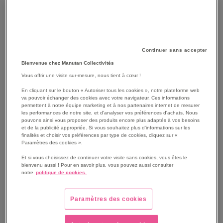
Continuer sans accepter
Bienvenue chez Manutan Collectivités
Vous offrir une visite sur-mesure, nous tient à cœur !
SKIP
Les avantages
En cliquant sur le bouton « Autoriser tous les cookies », notre plateforme web
TO
va pouvoir échanger des cookies avec votre navigateur. Ces informations
THE
Élégant vestiaire bois à portes en L, gain de place.
permettent à notre équipe marketing et à nos partenaires internet de mesurer
BEGINNING
les performances de notre site, et d'analyser vos préférences d'achats. Nous
2 vestiaires distincts par colonne avec chacun penderie
pouvons ainsi vous proposer des produits encore plus adaptés à vos besoins
OF
et casier.
et de la publicité appropriée. Si vous souhaitez plus d'informations sur les
THE
Portes battantes, ouverture 90° avec limitateur.
finalités et choisir vos préférences par type de cookies, cliquez sur «
IMAGES
Paramètres des cookies ».
Fermeture 1 point, par serrure à cylindre avec 2 clés
GALLERY
(fournies).
Et si vous choisissez de continuer votre visite sans cookies, vous êtes le
bienvenu aussi ! Pour en savoir plus, vous pouvez aussi consulter
Ensemble monobloc sur socle avec aération optimale
notre
politique de cookies.
par l’arrière.
Voir le descriptif complet
Paramètres des cookies