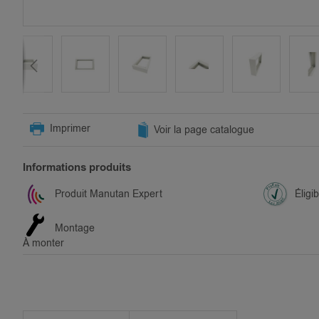
SKIP
TO
Imprimer
Voir la page catalogue
THE
BEGINNING
OF
Informations produits
THE
IMAGES
Produit Manutan Expert
Éligi
GALLERY
Montage
À monter