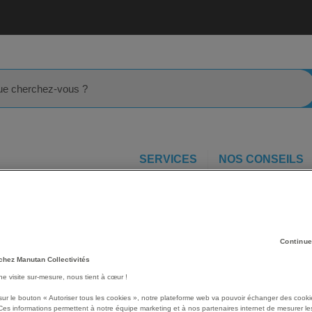
rcher
SERVICES
NOS CONSEILS
Casier scolaire
Socle case vestiaire - Manutan Expert
ert
Les avantages
Continue
chez Manutan Collectivités
Socle case vestiaire Man
Conçu pour surélever les ve
une visite sur-mesure, nous tient à cœur !
nettoyage du sol.
sur le bouton « Autoriser tous les cookies », notre plateforme web va pouvoir échanger des cooki
Améliore la circulation de 
Ces informations permettent à notre équipe marketing et à nos partenaires internet de mesurer le