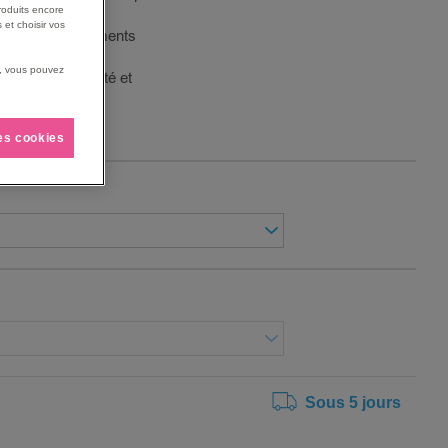
roduits encore
 et choisir vos
e aux environnements
us, vous pouvez
r confort, propreté et
les cookies
Sous 5 jours