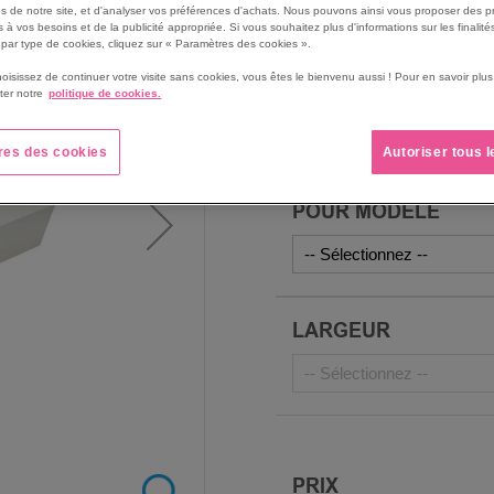
s de notre site, et d'analyser vos préférences d'achats. Nous pouvons ainsi vous proposer des p
meilleure hygiène.
 à vos besoins et de la publicité appropriée. Si vous souhaitez plus d'informations sur les finalités
Structure robuste adapté
par type de cookies, cliquez sur « Paramètres des cookies ».
professionnels exigeants.
hoisissez de continuer votre visite sans cookies, vous êtes le bienvenu aussi ! Pour en savoir pl
Solution pratique pour allie
ter notre
politique de cookies.
durabilité.
Voir le descriptif complet
res des cookies
Autoriser tous 
POUR MODÈLE
LARGEUR
PRIX