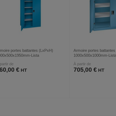
moire portes battantes (LxPxH)
Armoire portes battante
000x500x1950mm-Lista
1000x500x1000mm-List
partir de
À partir de
60,00 €
705,00 €
AJOUTER
COMPARER
AJOUTER
COMPARER
VOIR
24
12
AUX
CE
AUX
CE