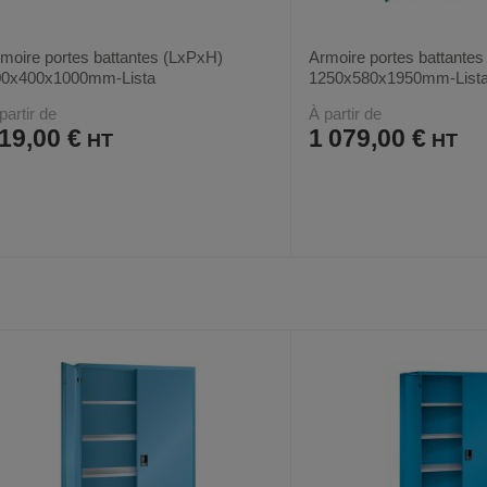
moire portes battantes (LxPxH)
Armoire portes battante
00x400x1000mm-Lista
1250x580x1950mm-List
partir de
À partir de
19,00 €
1 079,00 €
AJOUTER
COMPARER
AJOUTER
COMPARER
VOIR
24
12
AUX
CE
AUX
CE
FAVORIS
PRODUIT
FAVORIS
PRODUIT