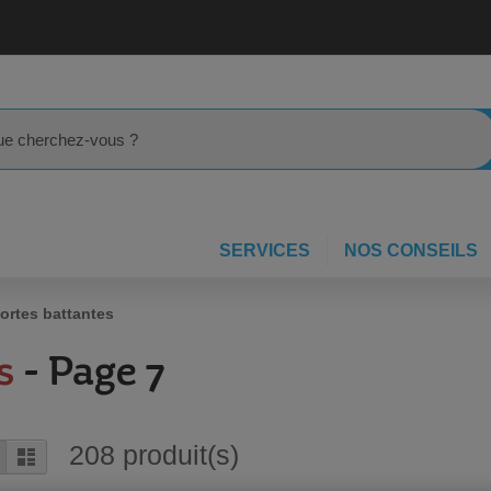
rcher
SERVICES
NOS CONSEILS
ortes battantes
s
- Page 7
208
produit(s)
rille
Liste