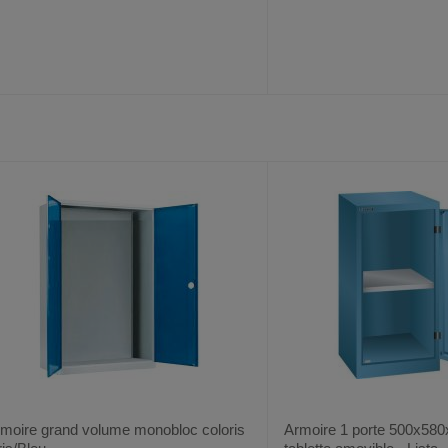
AJOUTER
COMPARER
AJOUTER
COMPARER
VOIR
AUX
CE
AUX
CE
FAVORIS
PRODUIT
FAVORIS
PRODUIT
moire grand volume monobloc coloris
Armoire 1 porte 500x58