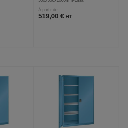
500x500x1000mm-Lista
À partir de
519,00 €
AJOUTER
COMPARER
VOIR
VOIR
24
AUX
CE
FAVORIS
PRODUIT