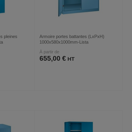
s pleines
Armoire portes battantes (LxPxH)
ta
1000x580x1000mm-Lista
À partir de
655,00 €
AJOUTER
COMPARER
VOIR
VOIR
12
AUX
CE
FAVORIS
PRODUIT