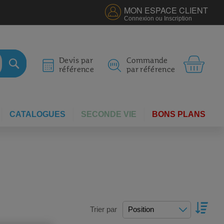
MON ESPACE CLIENT
Connexion ou Inscription
MON 
Devis par
Commande
référence
par référence
RECHERCHER
CATALOGUES
SECONDE VIE
BONS PLANS
PAR
Trier par
ORDR