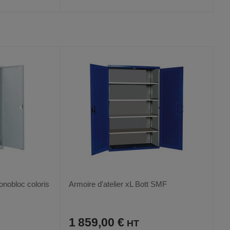
AJOUTER
COMPARER
VOIR
VOIR
AUX
CE
FAVORIS
PRODUIT
nobloc coloris
Armoire d'atelier xL Bott SMF
1 859,00 €