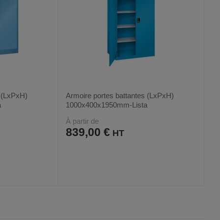
s (LxPxH)
Armoire portes battantes (LxPxH)
a
1000x400x1950mm-Lista
À partir de
839,00 €
AJOUTER
COMPARER
VOIR
VOIR
11
AUX
CE