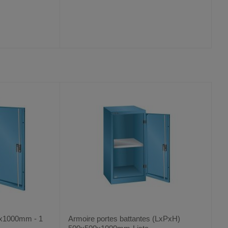
AJOUTER
COMPARER
VOIR
VOIR
AUX
CE
FAVORIS
PRODUIT
0x1000mm - 1
Armoire portes battantes (LxPxH)