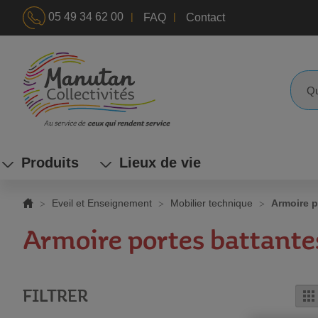
|
|
05 49 34 62 00
FAQ
Contact
ALLEZ
AU
CONTENU
Reche
Produits
Lieux de vie
Eveil et Enseignement
Mobilier technique
Armoire p
Armoire portes battante
FILTRER
G