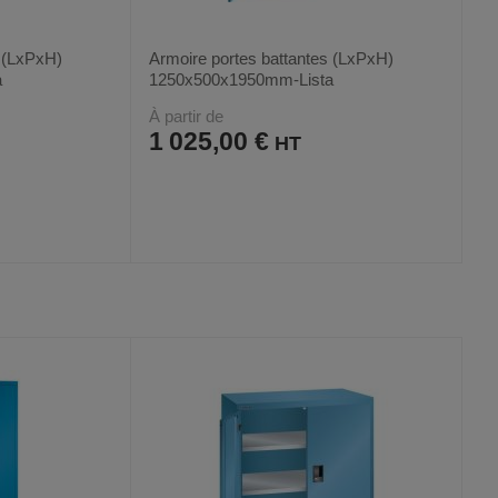
s (LxPxH)
Armoire portes battantes (LxPxH)
a
1250x500x1950mm-Lista
À partir de
1 025,00 €
AJOUTER
COMPARER
VOIR
VOIR
12
AUX
CE
FAVORIS
PRODUIT