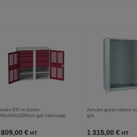
AJOUTER
COMPARER
AJOUTER
COMPARER
VOIR
AUX
CE
AUX
CE
FAVORIS
PRODUIT
FAVORIS
PRODUIT
moire EPI et d'entre.
Armoire grand volume mo
50x550x1000mm gris clair/rouge
gris
 809,00 €
1 315,00 €