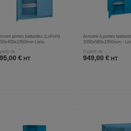
moire portes battantes (LxPxH)
Armoire à portes battante
250x400x1950mm-Lista
1000x580x1950mm - Lis
partir de
À partir de
95,00 €
949,00 €
AJOUTER
COMPARER
AJOUTER
COMPARER
VOIR
12
12
AUX
CE
AUX
CE
FAVORIS
PRODUIT
FAVORIS
PRODUIT