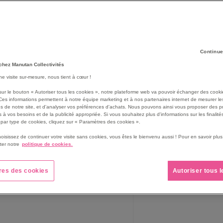
Continue
chez Manutan Collectivités
une visite sur-mesure, nous tient à cœur !
sur le bouton « Autoriser tous les cookies », notre plateforme web va pouvoir échanger des cooki
Ces informations permettent à notre équipe marketing et à nos partenaires internet de mesurer le
s de notre site, et d'analyser vos préférences d'achats. Nous pouvons ainsi vous proposer des p
 à vos besoins et de la publicité appropriée. Si vous souhaitez plus d'informations sur les finalités
par type de cookies, cliquez sur « Paramètres des cookies ».
hoisissez de continuer votre visite sans cookies, vous êtes le bienvenu aussi ! Pour en savoir pl
moire à portes batt. verso
Armoire pupitre Verso po
ter notre
politique de cookies.
00x550x2000mm gris clair/bleu
525x550x1130 - Bott
res des cookies
Autoriser tous 
 675,00 €
745,00 €