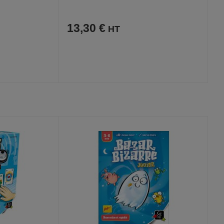
13,30 €
AJOUTER
COMPARER
VOIR
VOIR
AUX
CE
FAVORIS
PRODUIT