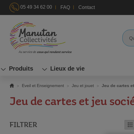
|
|
05 49 34 62 00
FAQ
Contact
ALLEZ
AU
CONTENU
Reche
Produits
Lieux de vie
Eveil et Enseignement
Jeu et jouet
Jeu de cartes et
Jeu de cartes et jeu soci
FILTRER
G