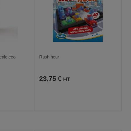
ucale éco
Rush hour
23,75 €
AJOUTER
COMPARER
VOIR
VOIR
AUX
CE