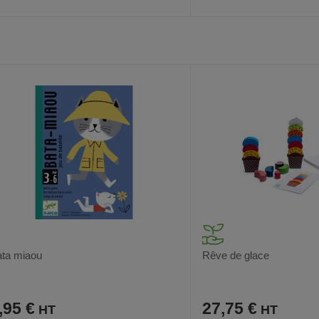
AJOUTER
COMPARER
AJOUTER
COMPARER
VOIR
AUX
CE
AUX
CE
FAVORIS
PRODUIT
FAVORIS
PRODUIT
ta miaou
Rêve de glace
,95 €
27,75 €