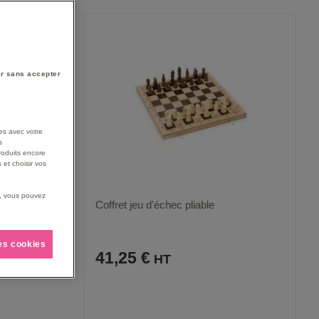
DÉCRO
r sans accepter
es avec votre
s
roduits encore
 et choisir vos
us, vous pouvez
ble
Coffret jeu d'échec pliable
les cookies
41,25 €