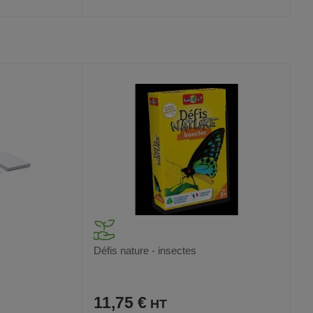
AJOUTER
COMPARER
VOIR
VOIR
AUX
CE
FAVORIS
PRODUIT
Défis nature - insectes
11,75 €