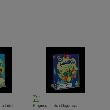
AJOUTER
COMPARER
VOIR
VOIR
AUX
CE
FAVORIS
PRODUIT
à table!
Enigmes - fruits et légumes