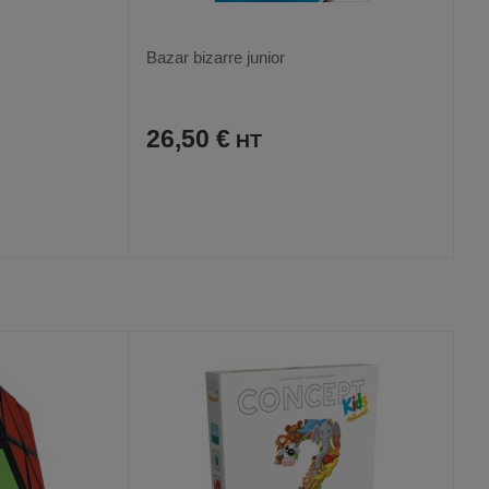
Bazar bizarre junior
26,50 €
AJOUTER
COMPARER
VOIR
VOIR
AUX
CE
FAVORIS
PRODUIT