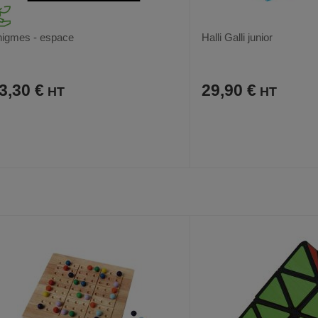
igmes - espace
Halli Galli junior
3,30 €
29,90 €
AJOUTER
COMPARER
AJOUTER
COMPARER
VOIR
AUX
CE
AUX
CE
FAVORIS
PRODUIT
FAVORIS
PRODUIT