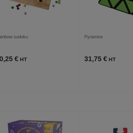
ainbow sudoku
Pyraminx
0,25 €
31,75 €
AJOUTER
COMPARER
AJOUTER
COMPARER
VOIR
AUX
CE
AUX
CE
FAVORIS
PRODUIT
FAVORIS
PRODUIT