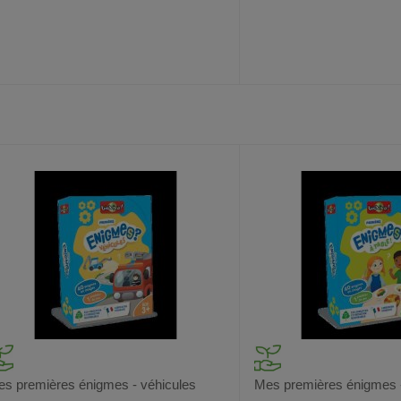
AJOUTER
COMPARER
AJOUTER
COMPARER
VOIR
AUX
CE
AUX
CE
FAVORIS
PRODUIT
FAVORIS
PRODUIT
s premières énigmes - véhicules
Mes premières énigmes - 