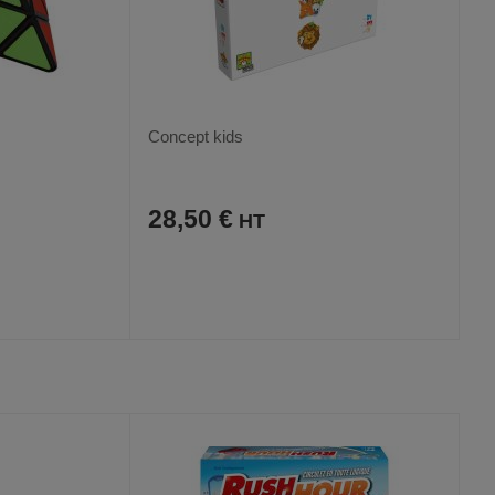
Concept kids
28,50 €
AJOUTER
COMPARER
VOIR
VOIR
AUX
CE
FAVORIS
PRODUIT