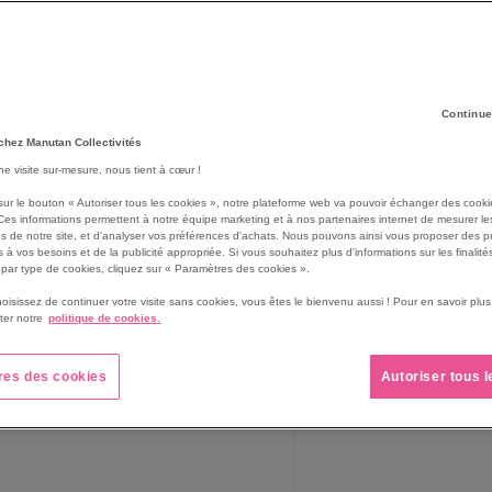
Continue
chez Manutan Collectivités
une visite sur-mesure, nous tient à cœur !
sur le bouton « Autoriser tous les cookies », notre plateforme web va pouvoir échanger des cooki
Ces informations permettent à notre équipe marketing et à nos partenaires internet de mesurer le
s de notre site, et d'analyser vos préférences d'achats. Nous pouvons ainsi vous proposer des p
 à vos besoins et de la publicité appropriée. Si vous souhaitez plus d'informations sur les finalités
par type de cookies, cliquez sur « Paramètres des cookies ».
hoisissez de continuer votre visite sans cookies, vous êtes le bienvenu aussi ! Pour en savoir pl
ffret jeu d'échec et dames
Coffret jeu de dames plia
ter notre
politique de cookies.
agnétiques
res des cookies
Autoriser tous 
9,95 €
41,25 €