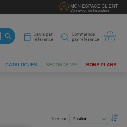
MON ESPACE CLIENT
Connexion ou Inscription
MON 
Devis par
Commande
référence
par référence
RECHERCHER
CATALOGUES
SECONDE VIE
BONS PLANS
PAR
Trier par
ORDR