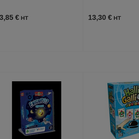
3,85 €
13,30 €
AJOUTER
COMPARER
AJOUTER
COMPARER
VOIR
AUX
CE
AUX
CE
FAVORIS
PRODUIT
FAVORIS
PRODUIT