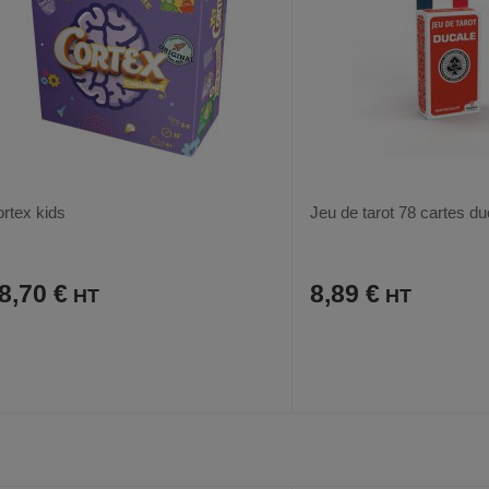
rtex kids
Jeu de tarot 78 cartes d
8,70 €
8,89 €
AJOUTER
COMPARER
AJOUTER
COMPARER
VOIR
AUX
CE
AUX
CE