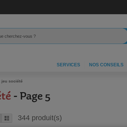
rcher
SERVICES
NOS CONSEILS
 jeu société
été
- Page 5
344
produit(s)
rille
Liste