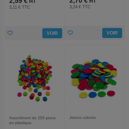
2,70 €
2,59 €
3,24 €
TTC
3,11 €
TTC
AJOUTER
AJOUTER
VOIR
VOIR
AUX
AUX
FAVORIS
FAVORIS
Jetons colorés
Assortiment de 250 pions
en plastique