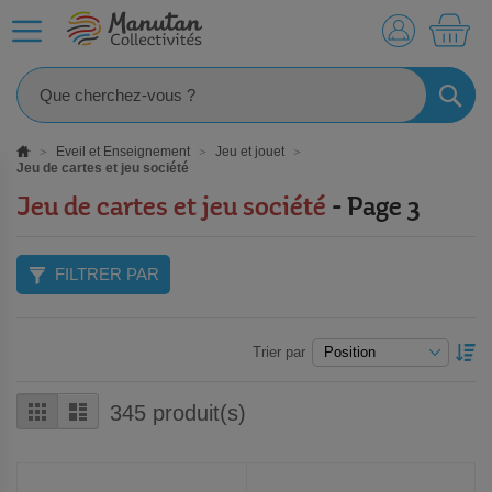
MO
RECHE
Eveil et Enseignement
Jeu et jouet
Jeu de cartes et jeu société
Jeu de cartes et jeu société
- Page 3
FILTRER PAR
P
Trier par
O
D
Grille
Liste
345
produit(s)