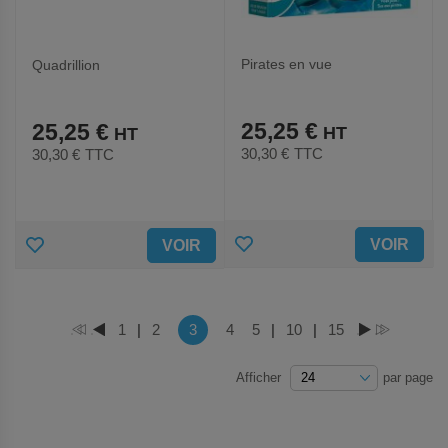
Pirates en vue
Quadrillion
25,25 €
25,25 €
30,30 €
TTC
30,30 €
TTC
AJOUTER
AJOUTER
VOIR
VOIR
AUX
AUX
FAVORIS
FAVORIS
Page
Vous lisez actuellement la page
Page
1
|
Page
2
3
Page
4
Page
5
|
Page
10
|
Page
15
PAGE
PAGE
PAGE
PAGE
Afficher
par page