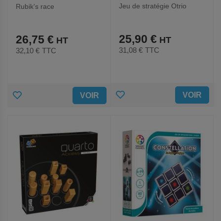
Jeu de stratégie Otrio
Rubik's race
25,90 €
26,75 €
31,08 €
TTC
32,10 €
TTC
AJOUTER
AJOUTER
VOIR
VOIR
AUX
AUX
FAVORIS
FAVORIS