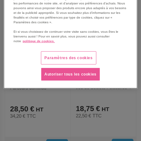
les performances de notre site, et d'analyser vos préférences d'achats. Nous
AUX
AUX
pouvons ainsi vous proposer des produits encore plus adaptés à vos besoins
et de la publicité appropriée. Si vous souhaitez plus d'informations sur les
FAVORIS
FAVORIS
finalités et choisir vos préférences par type de cookies, cliquez sur «
Paramètres des cookies ».
Et si vous choisissez de continuer votre visite sans cookies, vous êtes le
bienvenu aussi ! Pour en savoir plus, vous pouvez aussi consulter
notre
politique de cookies.
Paramètres des cookies
Autoriser tous les cookies
Jeu de Societe Puissance 4
Parcours dominos
18,75 €
28,50 €
22,50 €
TTC
34,20 €
TTC