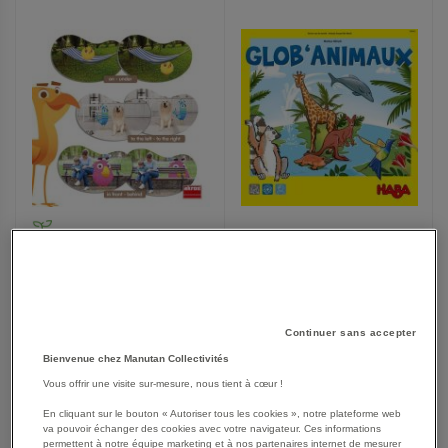
FAVORIS
FAVORIS
Glob‘Animaux
Mémory orientation spatiale
32,75 €
20,25 €
Continuer sans accepter
39,30 €
TTC
24,30 €
TTC
Bienvenue chez Manutan Collectivités
Vous offrir une visite sur-mesure, nous tient à cœur !
En cliquant sur le bouton « Autoriser tous les cookies », notre plateforme web
AJOUTER
va pouvoir échanger des cookies avec votre navigateur. Ces informations
AJOUTER
VOIR
VOIR
permettent à notre équipe marketing et à nos partenaires internet de mesurer