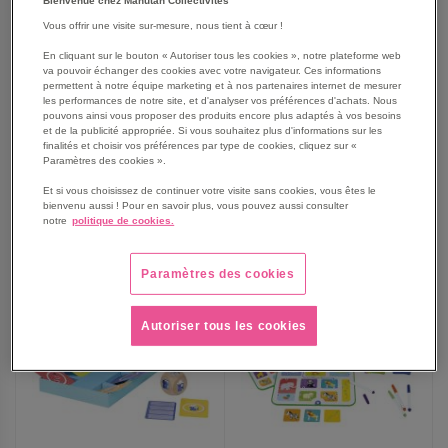
Bienvenue chez Manutan Collectivités
Vous offrir une visite sur-mesure, nous tient à cœur !
Lot de 3 pinces en bois-
Inouqa - maxi construction -
Nathan
kit 30 pièces -Nathan
En cliquant sur le bouton « Autoriser tous les cookies », notre plateforme web
va pouvoir échanger des cookies avec votre navigateur. Ces informations
permettent à notre équipe marketing et à nos partenaires internet de mesurer
7,09 €
499,00 €
les performances de notre site, et d'analyser vos préférences d'achats. Nous
pouvons ainsi vous proposer des produits encore plus adaptés à vos besoins
8,51 €
TTC
598,80 €
TTC
et de la publicité appropriée. Si vous souhaitez plus d'informations sur les
finalités et choisir vos préférences par type de cookies, cliquez sur «
Paramètres des cookies ».
Et si vous choisissez de continuer votre visite sans cookies, vous êtes le
bienvenu aussi ! Pour en savoir plus, vous pouvez aussi consulter
AJOUTER
AJOUTER
VOIR
VOIR
notre
politique de cookies.
AUX
AUX
Paramètres des cookies
FAVORIS
FAVORIS
Autoriser tous les cookies