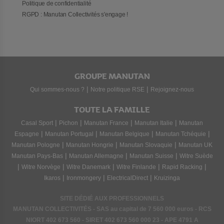
Politique de confidentialité
RGPD : Manutan Collectivités s'engage !
GROUPE MANUTAN
|
|
Qui sommes-nous ?
Notre politique RSE
Rejoignez-nous
TOUTE LA FAMILLE
|
|
|
|
Casal Sport
Pichon
Manutan France
Manutan Italie
Manutan
|
|
|
|
Espagne
Manutan Portugal
Manutan Belgique
Manutan Tchéquie
|
|
|
Manutan Pologne
Manutan Hongrie
Manutan Slovaquie
Manutan UK
|
|
|
Manutan Pays-Bas
Manutan Allemagne
Manutan Suisse
Witre Suède
|
|
|
|
|
Witre Norvège
Witre Danemark
Witre Finlande
Rapid Racking
|
|
|
Ikaros
Ironmongery
ElectricalDirect
Kruizinga
SITE DÉDIÉ AUX PROFESSIONNELS
MANUTAN COLLECTIVITÉS - SAS au capital de 7 560 000 euros - RCS
NIORT
402 673 560
- SIRET
402 673 560 000 23
- APE 4791 A