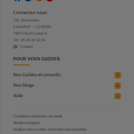
en plastique. Enfin parce les
jeux de construction
sont adaptés
aux plus petits qui pourront s’amuser à construire et déconstruire
Contactez-nous
à leur rythme tous les édifices qui leur viennent à l’esprit.
143, Bd Ampère
CHAURAY – CS 90000
79074 Niort Cedex 9
Tél : 05 49 34 62 00
Contact
POUR VOUS GUIDER
Nos Guides et conseils
Nos blogs
Aide
Conditions Générales de Vente
Mentions légales
Gestions des cookies et données personnelles