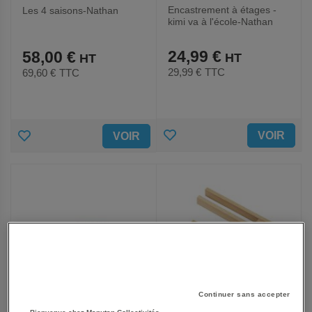
Encastrement à étages -
Les 4 saisons-Nathan
kimi va à l'école-Nathan
24,99 €
58,00 €
29,99 €
TTC
69,60 €
TTC
AJOUTER
AJOUTER
VOIR
VOIR
AUX
AUX
FAVORIS
FAVORIS
Continuer sans accepter