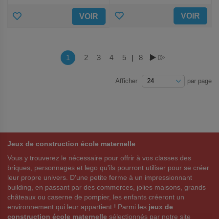
AJOUTER
AJOUTER
VOIR
VOIR
AUX
AUX
FAVORIS
FAVORIS
Page
Vous lisez actuellement la page
1
Page
2
Page
3
Page
4
Page
5
|
Page
8
PAGE
PAGE
Afficher
par page
Jeux de construction école maternelle
Vous y trouverez le nécessaire pour offrir à vos classes des
briques, personnages et lego qu'ils pourront utiliser pour se créer
leur propre univers. D'une petite ferme à un impressionnant
building, en passant par des commerces, jolies maisons, grands
châteaux ou caserne de pompier, les enfants créeront un
environnement qui leur appartient ! Parmi les
jeux de
construction école maternelle
sélectionnés par notre site