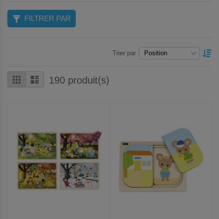
FILTRER PAR
P
Trier par
O
D
Grille
Liste
190
produit(s)