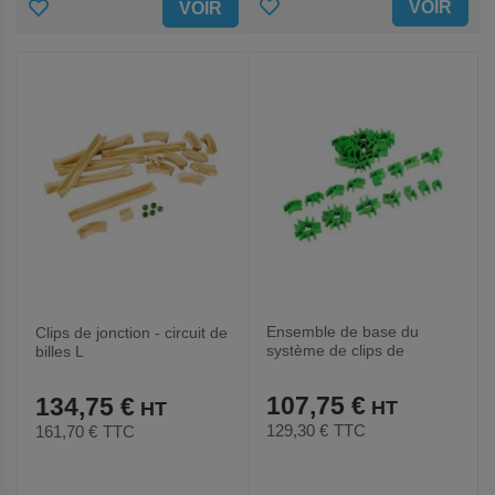
AJOUTER
AJOUTER
VOIR
VOIR
AUX
AUX
FAVORIS
FAVORIS
Ensemble de base du
Clips de jonction - circuit de
système de clips de
billes L
jonction 400
107,75 €
134,75 €
129,30 €
TTC
161,70 €
TTC